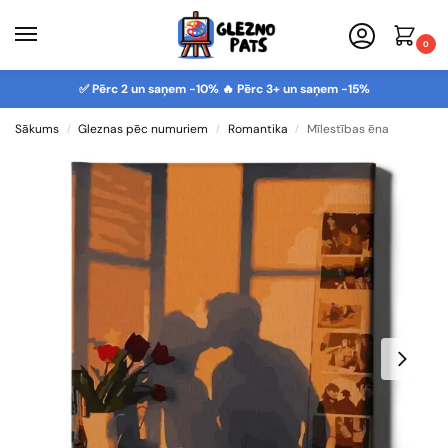
0
✅ Pērc 2 un saņem -10% 🔥 Pērc 3+ un saņem -15%
Sākums
Gleznas pēc numuriem
Romantika
Mīlestības ēna
/
/
/