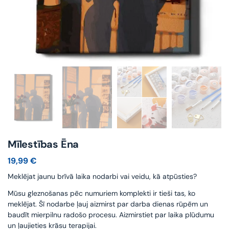
Mīlestības Ēna
19,99
€
Meklējat jaunu brīvā laika nodarbi vai veidu, kā atpūsties?
Mūsu gleznošanas pēc numuriem komplekti ir tieši tas, ko
meklējat. Šī nodarbe ļauj aizmirst par darba dienas rūpēm un
baudīt mierpilnu radošo procesu. Aizmirstiet par laika plūdumu
un ļaujieties krāsu terapijai.