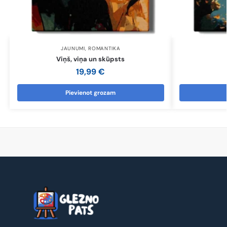
JAUNUMI
,
ROMANTIKA
Viņš, viņa un skūpsts
19,99
€
Pievienot grozam