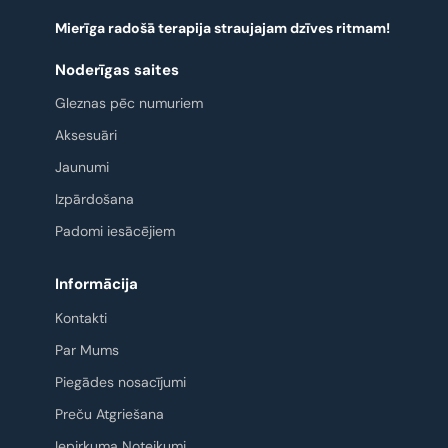
Mierīga radošā terapija straujajam dzīves ritmam!
Noderīgas saites
Gleznas pēc numuriem
Aksesuāri
Jaunumi
Izpārdošana
Padomi iesācējiem
Informācija
Kontakti
Par Mums
Piegādes nosacījumi
Preču Atgriešana
Iepirkuma Noteikumi