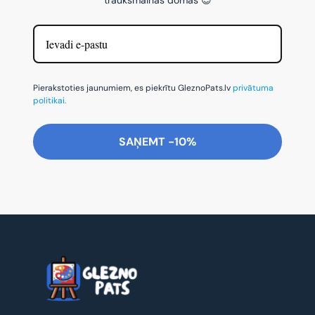
Pierakstoties jaunumiem, es piekrītu GleznoPats.lv
privātuma
politikai.
SAŅEMT -10%