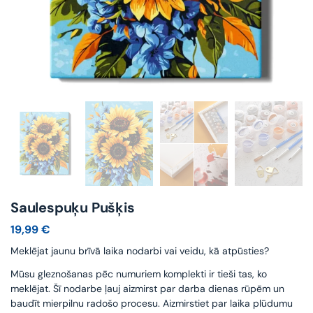
Saulespuķu Pušķis
19,99
€
Meklējat jaunu brīvā laika nodarbi vai veidu, kā atpūsties?
Mūsu gleznošanas pēc numuriem komplekti ir tieši tas, ko
meklējat. Šī nodarbe ļauj aizmirst par darba dienas rūpēm un
baudīt mierpilnu radošo procesu. Aizmirstiet par laika plūdumu