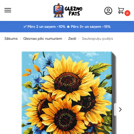
0
✅ Pērc 2 un saņem -10% 🔥 Pērc 3+ un saņem -15%
Sākums
Gleznas pēc numuriem
Ziedi
Saulespuķu pušķis
/
/
/