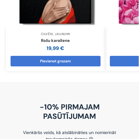
CILVĒKI
,
JAUNUMI
Rožu karaliene
19,99
€
Pievienot grozam
-10% PIRMAJAM
PASŪTĪJUMAM
Vienkāršs veids, kā atslābināties un nomierināt
trauksmainās domas 😌