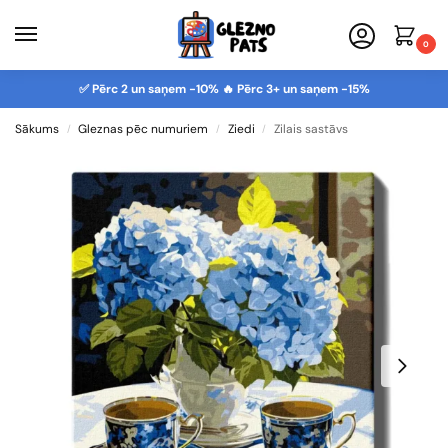
0
✅ Pērc 2 un saņem -10% 🔥 Pērc 3+ un saņem -15%
Sākums
Gleznas pēc numuriem
Ziedi
Zilais sastāvs
/
/
/