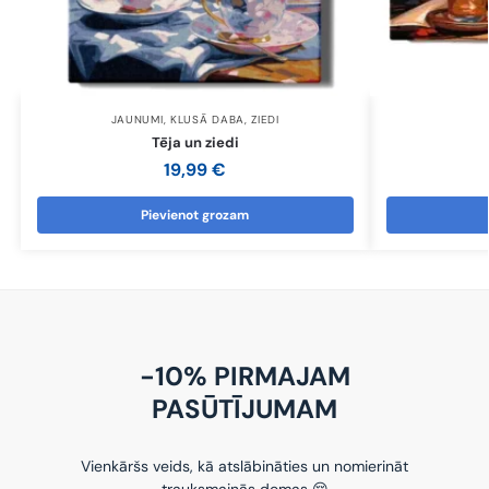
JAUNUMI
,
KLUSĀ DABA
,
ZIEDI
Tēja un ziedi
19,99
€
Pievienot grozam
-10% PIRMAJAM
PASŪTĪJUMAM
Vienkāršs veids, kā atslābināties un nomierināt
trauksmainās domas 😌