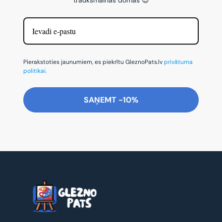
Pierakstoties jaunumiem, es piekrītu GleznoPats.lv
privātuma
politikai.
SAŅEMT -10%