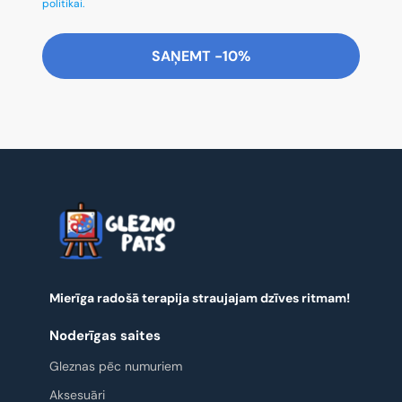
politikai.
SAŅEMT -10%
Mierīga radošā terapija straujajam dzīves ritmam!
Noderīgas saites
Gleznas pēc numuriem
Aksesuāri