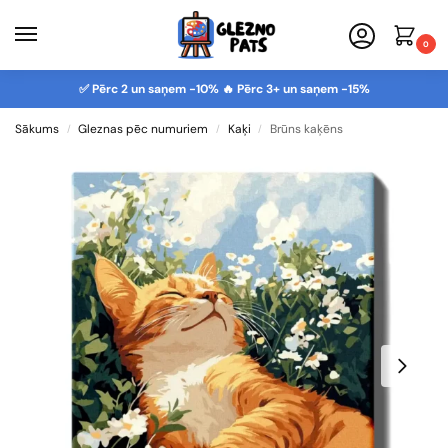
0
✅ Pērc 2 un saņem -10% 🔥 Pērc 3+ un saņem -15%
Sākums
Gleznas pēc numuriem
Kaķi
Brūns kaķēns
/
/
/