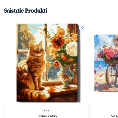
Saistītie Produkti
KAĶI
Brūns kaķis
Vas