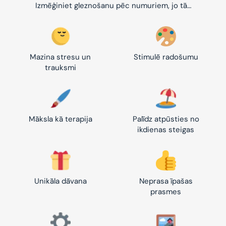
Izmēģiniet gleznošanu pēc numuriem, jo tā…
Mazina stresu un
Stimulē radošumu
trauksmi
Māksla kā terapija
Palīdz atpūsties no
ikdienas steigas
Unikāla dāvana
Neprasa īpašas
prasmes