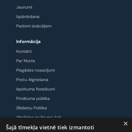
Jaunumi
Izpārdošana
Padomi iesācējiem
Informācija
Kontakti
Par Mums
Piegādes nosacījumi
Preču Atgriešana
Iepirkuma Noteikumi
Privātuma politika
Sīkdatņu Politika
Atteikties no līguma šeit
×
Šajā tīmekļa vietnē tiek izmantoti
Sazināsimies