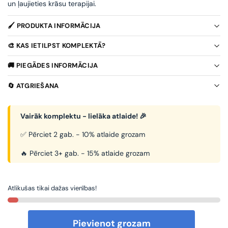
un ļaujieties krāsu terapijai.
🖌️ PRODUKTA INFORMĀCIJA
🎨 KAS IETILPST KOMPLEKTĀ?
🚚 PIEGĀDES INFORMĀCIJA
🔄 ATGRIEŠANA
Vairāk komplektu - lielāka atlaide! 🎉
✅ Pērciet 2 gab. - 10% atlaide grozam
🔥 Pērciet 3+ gab. - 15% atlaide grozam
Atlikušas tikai dažas vienības!
Pievienot grozam