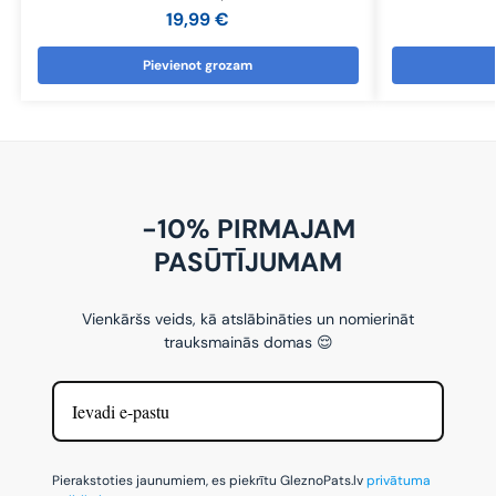
19,99
€
Pievienot grozam
-10% PIRMAJAM
PASŪTĪJUMAM
Vienkāršs veids, kā atslābināties un nomierināt
trauksmainās domas 😌
Pierakstoties jaunumiem, es piekrītu GleznoPats.lv
privātuma