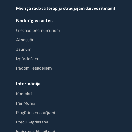
Mierīga radošā terapija straujajam dzīves ritmam!
Noderīgas saites
Gleznas pēc numuriem
Aksesuāri
Jaunumi
Izpārdošana
Padomi iesācējiem
Informācija
Kontakti
Par Mums
Piegādes nosacījumi
Preču Atgriešana
Iepirkuma Noteikumi