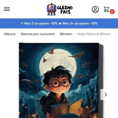
0
✅ Pērc 2 un saņem -10% 🔥 Pērc 3+ un saņem -15%
Sākums
Gleznas pēc numuriem
Bērniem
Harijs Poters ar Brīnumu grāmatu
/
/
/