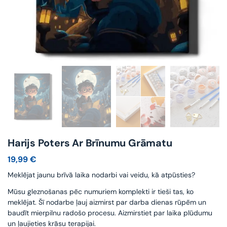
Harijs Poters Ar Brīnumu Grāmatu
19,99
€
Meklējat jaunu brīvā laika nodarbi vai veidu, kā atpūsties?
Mūsu gleznošanas pēc numuriem komplekti ir tieši tas, ko
meklējat. Šī nodarbe ļauj aizmirst par darba dienas rūpēm un
baudīt mierpilnu radošo procesu. Aizmirstiet par laika plūdumu
un ļaujieties krāsu terapijai.