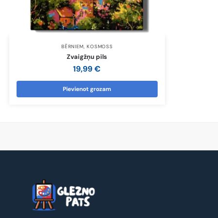
BĒRNIEM
,
KOSMOSS
Zvaigžņu pils
19,99
€
Pievienot grozam