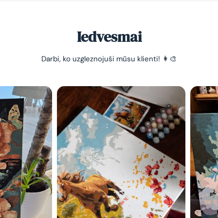
Iedvesmai
Darbi, ko uzgleznojuši mūsu klienti! 👩‍🎨
-10% pirma
pasūtījum
Vienkāršs veids, kā atslā
nomierināt trauksmainā