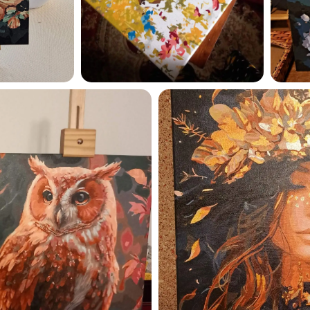
Esmu iepazinies ar GleznoP
privātuma politiku un piekrīt
GleznoPats.lv
Privātuma politika
SAŅEMT -10