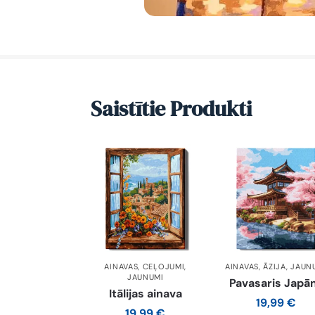
Saistītie Produkti
AINAVAS
,
CEĻOJUMI
,
AINAVAS
,
ĀZIJA
,
JAUN
JAUNUMI
Pavasaris Japā
Itālijas ainava
19,99
€
19,99
€