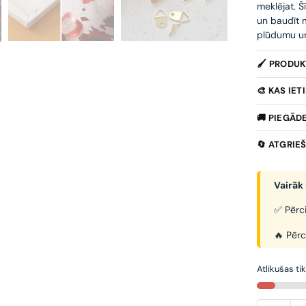
meklējat. Š
un baudīt m
plūdumu un 
🖌️ PRODU
🎨 KAS IE
🚚 PIEGĀD
🔄 ATGRIE
Vairāk 
✅ Pērci
🔥 Pērc
Atlikušas ti