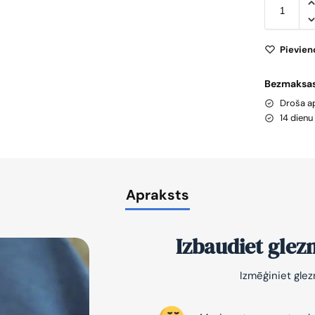
Pievien
Bezmaksas
Droša 
14 dien
Apraksts
Izbaudiet glez
Izmēģiniet gle