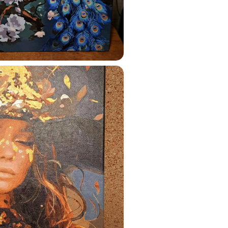
ats.lv
u tai
%