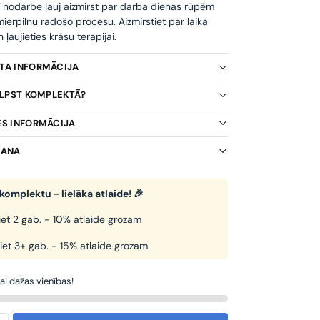
ī nodarbe ļauj aizmirst par darba dienas rūpēm
ierpilnu radošo procesu. Aizmirstiet par laika
ļaujieties krāsu terapijai.
KTA INFORMĀCIJA
TILPST KOMPLEKTĀ?
ES INFORMĀCIJA
ŠANA
komplektu - lielāka atlaide! 🎉
et 2 gab. - 10% atlaide grozam
iet 3+ gab. - 15% atlaide grozam
kai dažas vienības!