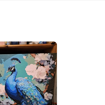
jam
am
bināties un
s domas 😌