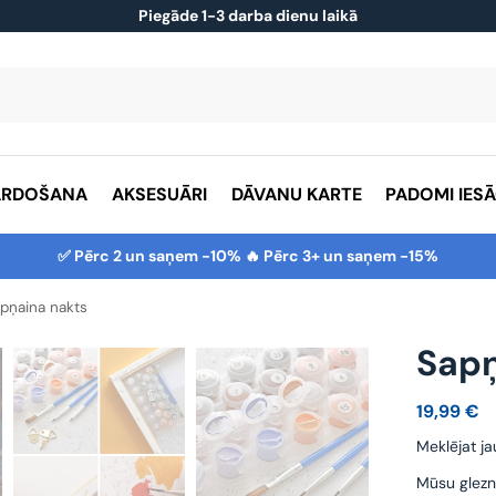
Piegāde 1-3 darba dienu laikā
ĀRDOŠANA
AKSESUĀRI
DĀVANU KARTE
PADOMI IES
✅ Pērc 2 un saņem -10% 🔥 Pērc 3+ un saņem -15%
pņaina nakts
Sapņ
19,99
€
Meklējat ja
Mūsu glezn