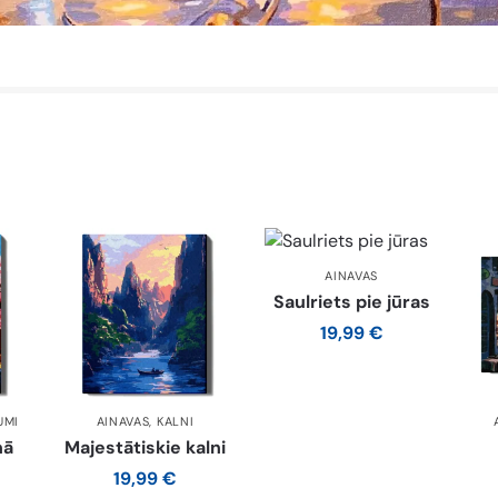
AINAVAS
Saulriets pie jūras
19,99
€
UMI
AINAVAS
,
KALNI
nā
Majestātiskie kalni
19,99
€