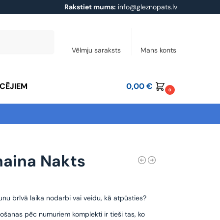
Rakstiet mums:
info@gleznopats.lv
Meklēt
Vēlmju saraksts
Mans konts
ĀCĒJIEM
0,00
€
0
aina Nakts
unu brīvā laika nodarbi vai veidu, kā atpūsties?
ošanas pēc numuriem komplekti ir tieši tas, ko