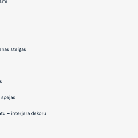
ksmi
ienas steigas
s
 spējas
ātu – interjera dekoru