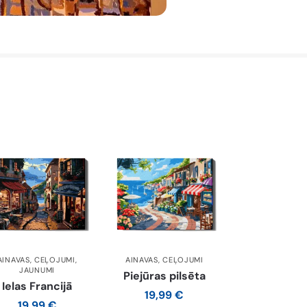
AINAVAS
,
CEĻOJUMI
,
AINAVAS
,
CEĻOJUMI
JAUNUMI
Piejūras pilsēta
Ielas Francijā
19,99
€
19,99
€