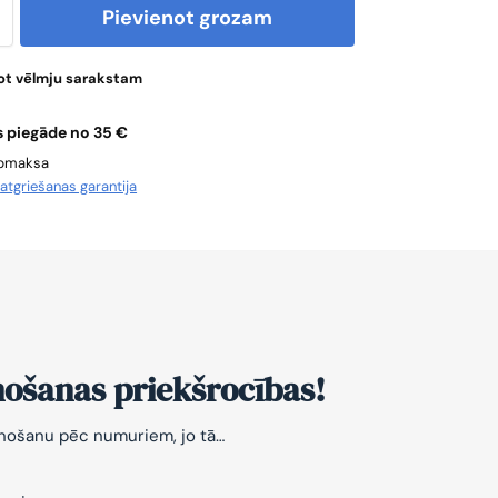
Pievienot grozam
ot vēlmju sarakstam
 piegāde no 35 €
apmaksa
u
atgriešanas garantija
nošanas priekšrocības!
znošanu pēc numuriem, jo tā…