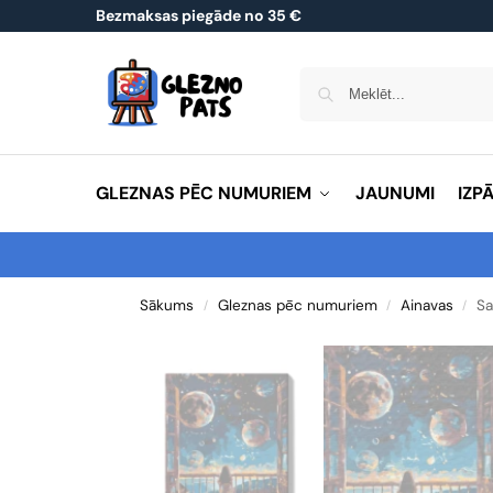
Bezmaksas piegāde no 35 €
GLEZNAS PĒC NUMURIEM
JAUNUMI
IZP
Sākums
Gleznas pēc numuriem
Ainavas
Sa
/
/
/