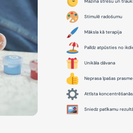
Mazina stresu un trau
Stimulē radošumu
Māksla kā terapija
Palīdz atpūsties no ikd
Unikāla dāvana
Neprasa īpašas prasme
Attīsta koncentrēšanās
Sniedz patīkamu rezult