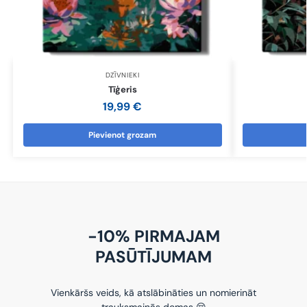
DZĪVNIEKI
Tīģeris
19,99
€
Pievienot grozam
-10% PIRMAJAM
PASŪTĪJUMAM
Vienkāršs veids, kā atslābināties un nomierināt
trauksmainās domas 😌