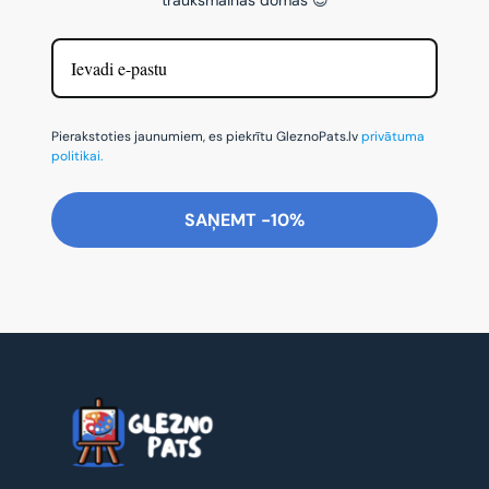
Pierakstoties jaunumiem, es piekrītu GleznoPats.lv
privātuma
politikai.
SAŅEMT -10%