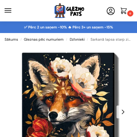
0
✅ Pērc 2 un saņem -10% 🔥 Pērc 3+ un saņem -15%
Sākums
Gleznas pēc numuriem
Dzīvnieki
Sarkanā lapsa starp ziediem
/
/
/