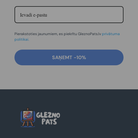
Pierakstoties jaunumiem, es piekrītu GleznoPats.lv
privātuma
politikai.
SAŅEMT -10%