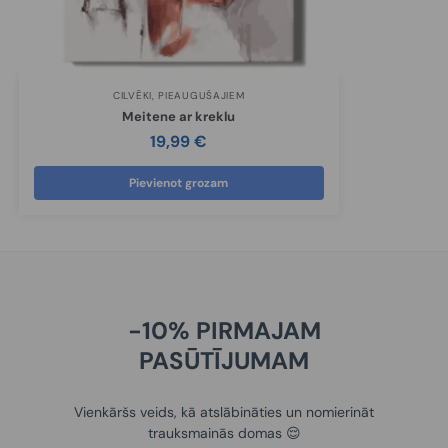
CILVĒKI
,
PIEAUGUŠAJIEM
Meitene ar kreklu
19,99
€
Pievienot grozam
-10% PIRMAJAM
PASŪTĪJUMAM
Vienkāršs veids, kā atslābināties un nomierināt
trauksmainās domas 😌