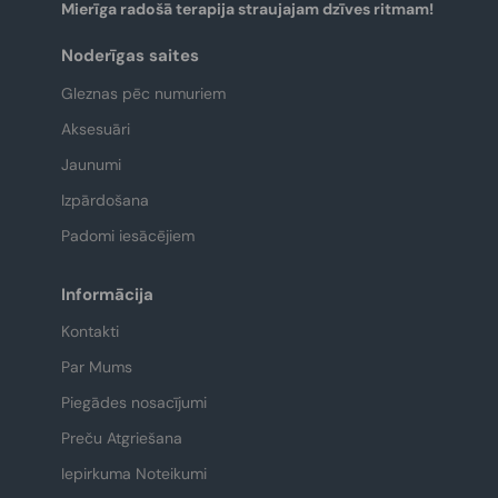
Mierīga radošā terapija straujajam dzīves ritmam!
Noderīgas saites
Gleznas pēc numuriem
Aksesuāri
Jaunumi
Izpārdošana
Padomi iesācējiem
Informācija
Kontakti
Par Mums
Piegādes nosacījumi
Preču Atgriešana
Iepirkuma Noteikumi