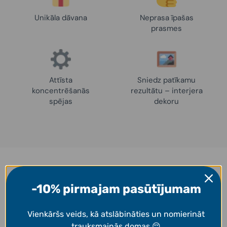
Unikāla dāvana
Neprasa īpašas
prasmes
Attīsta
Sniedz patīkamu
koncentrēšanās
rezultātu – interjera
spējas
dekoru
Iedvesmai
-10% pirmajam pasūtījumam
Darbi, ko uzgleznojuši mūsu klienti! 👩‍🎨
Vienkāršs veids, kā atslābināties un nomierināt
trauksmainās domas 😌