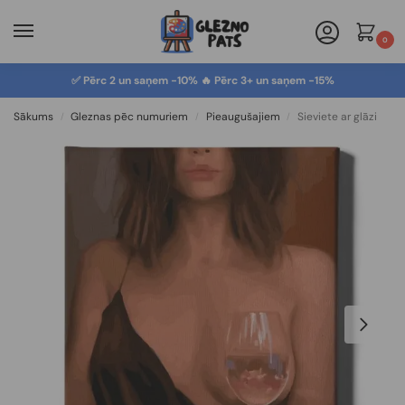
0
✅ Pērc 2 un saņem -10% 🔥 Pērc 3+ un saņem -15%
Sākums
Gleznas pēc numuriem
Pieaugušajiem
Sieviete ar glāzi
/
/
/