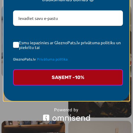
Esmu iepazinies ar GleznoPats.lv privātuma politiku un
piekrītu tai
GleznoPats.lv
Privātuma politika
SAŅEMT -10%