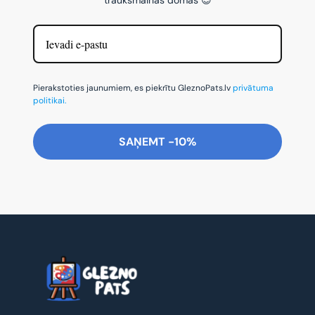
Pierakstoties jaunumiem, es piekrītu GleznoPats.lv
privātuma
politikai.
SAŅEMT -10%