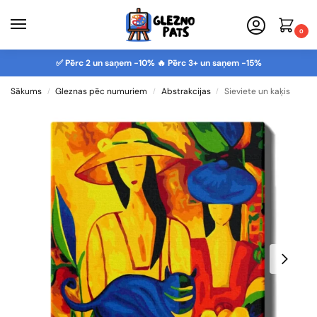
0
✅ Pērc 2 un saņem -10% 🔥 Pērc 3+ un saņem -15%
Sākums
Gleznas pēc numuriem
Abstrakcijas
Sieviete un kaķis
/
/
/