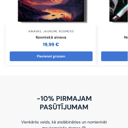
AINAVAS
,
JAUNUMI
,
KOSMOSS
Kosmiskā ainava
N
19,99
€
Pievienot grozam
-10% PIRMAJAM
PASŪTĪJUMAM
Vienkāršs veids, kā atslābināties un nomierināt
trauksmainās domas 😌