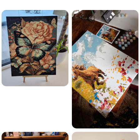
trauksmainās domas 😌
Esmu iepazinies ar GleznoPats.lv privātuma politiku un
piekrītu tai
GleznoPats.lv
Privātuma politika
SAŅEMT -10%