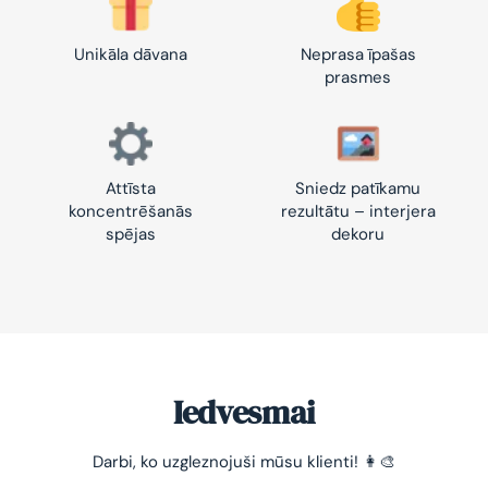
Unikāla dāvana
Neprasa īpašas
prasmes
Attīsta
Sniedz patīkamu
koncentrēšanās
rezultātu – interjera
spējas
dekoru
Iedvesmai
-10% pirmajam pasūtījumam
Darbi, ko uzgleznojuši mūsu klienti! 👩‍🎨
Vienkāršs veids, kā atslābināties un nomierināt