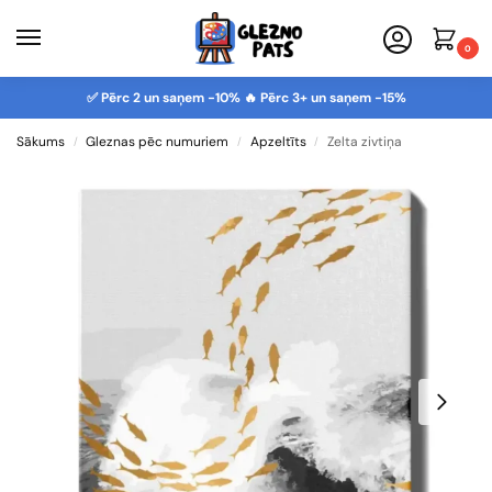
0
✅ Pērc 2 un saņem -10% 🔥 Pērc 3+ un saņem -15%
Sākums
Gleznas pēc numuriem
Apzeltīts
Zelta zivtiņa
/
/
/