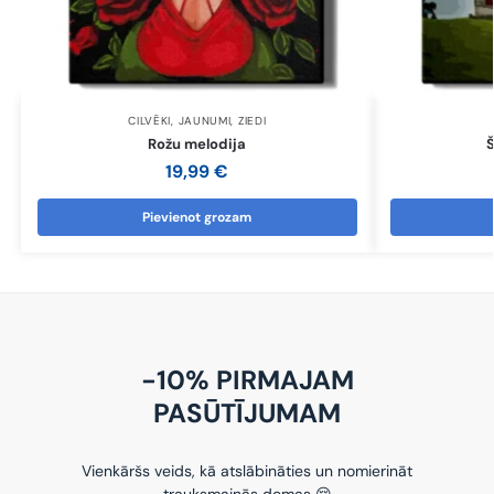
CILVĒKI
,
JAUNUMI
,
ZIEDI
Rožu melodija
19,99
€
Pievienot grozam
-10% PIRMAJAM
PASŪTĪJUMAM
Vienkāršs veids, kā atslābināties un nomierināt
trauksmainās domas 😌