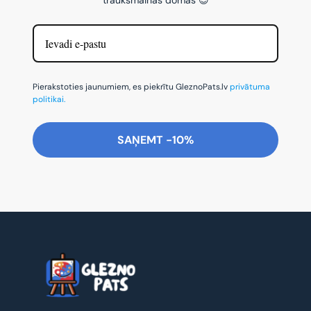
Pierakstoties jaunumiem, es piekrītu GleznoPats.lv
privātuma
politikai.
SAŅEMT -10%