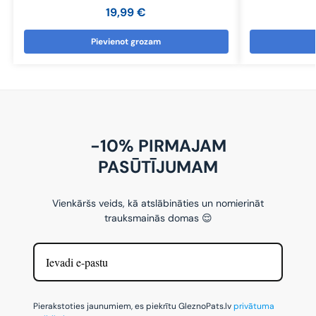
19,99
€
Pievienot grozam
-10% PIRMAJAM
PASŪTĪJUMAM
Vienkāršs veids, kā atslābināties un nomierināt
trauksmainās domas 😌
Pierakstoties jaunumiem, es piekrītu GleznoPats.lv
privātuma