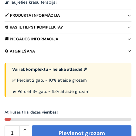
un ļaujieties krāsu terapijai.
🖌️ PRODUKTA INFORMĀCIJA
🎨 KAS IETILPST KOMPLEKTĀ?
🚚 PIEGĀDES INFORMĀCIJA
🔄 ATGRIEŠANA
Vairāk komplektu - lielāka atlaide! 🎉
✅ Pērciet 2 gab. - 10% atlaide grozam
🔥 Pērciet 3+ gab. - 15% atlaide grozam
Atlikušas tikai dažas vienības!
Pievienot grozam