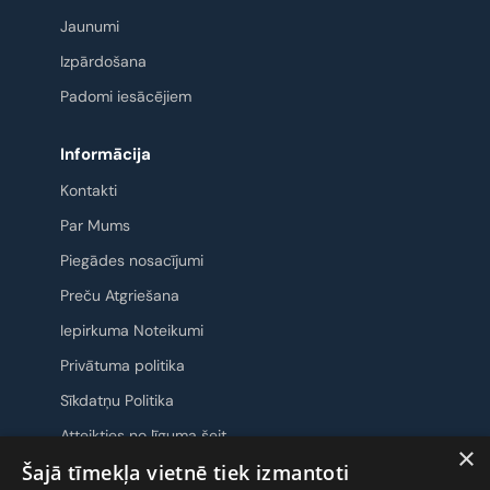
Jaunumi
Izpārdošana
Padomi iesācējiem
Informācija
Kontakti
Par Mums
Piegādes nosacījumi
Preču Atgriešana
Iepirkuma Noteikumi
Privātuma politika
Sīkdatņu Politika
Atteikties no līguma šeit
×
Šajā tīmekļa vietnē tiek izmantoti
Sazināsimies