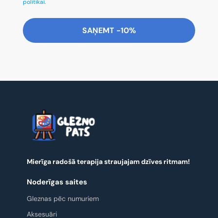
politikai.
SAŅEMT -10%
Mierīga radošā terapija straujajam dzīves ritmam!
Noderīgas saites
Gleznas pēc numuriem
Aksesuāri