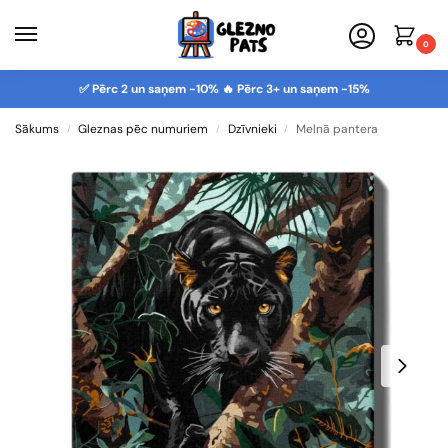
0
✅ Pērc 2 un saņem -10% 🔥 Pērc 3+ un saņem -15%
Sākums
Gleznas pēc numuriem
Dzīvnieki
Melnā pantera
/
/
/