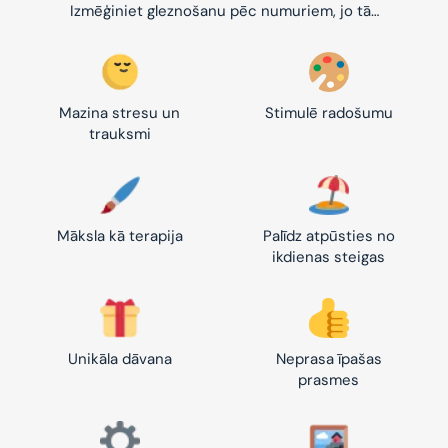
Izmēģiniet gleznošanu pēc numuriem, jo tā…
Mazina stresu un
Stimulē radošumu
trauksmi
Māksla kā terapija
Palīdz atpūsties no
ikdienas steigas
Unikāla dāvana
Neprasa īpašas
prasmes