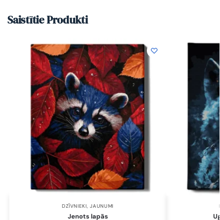
Saistītie Produkti
DZĪVNIEKI
,
JAUNUMI
Jenots lapās
Ug