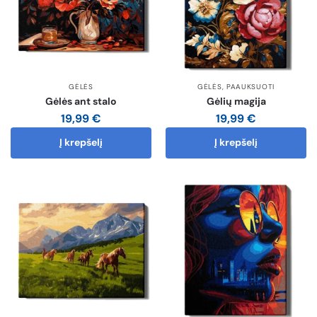
GĖLĖS
GĖLĖS
,
PAAUKSUOTI
Gėlės ant stalo
Gėlių magija
19,99
€
19,99
€
Į krepšelį
Į krepšelį