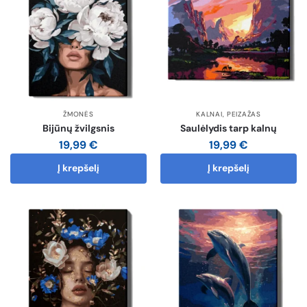
ŽMONĖS
KALNAI
,
PEIZAŽAS
Bijūnų žvilgsnis
Saulėlydis tarp kalnų
19,99
€
19,99
€
Į krepšelį
Į krepšelį