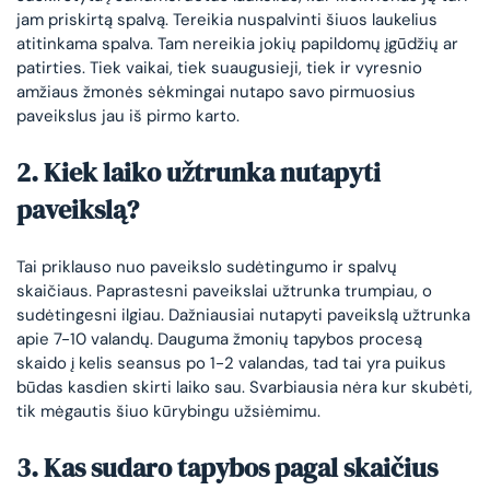
jam priskirtą spalvą. Tereikia nuspalvinti šiuos laukelius
atitinkama spalva. Tam nereikia jokių papildomų įgūdžių ar
patirties. Tiek vaikai, tiek suaugusieji, tiek ir vyresnio
amžiaus žmonės sėkmingai nutapo savo pirmuosius
paveikslus jau iš pirmo karto.
2. Kiek laiko užtrunka nutapyti
paveikslą?
Tai priklauso nuo paveikslo sudėtingumo ir spalvų
skaičiaus. Paprastesni paveikslai užtrunka trumpiau, o
sudėtingesni ilgiau. Dažniausiai nutapyti paveikslą užtrunka
apie 7-10 valandų. Dauguma žmonių tapybos procesą
skaido į kelis seansus po 1-2 valandas, tad tai yra puikus
būdas kasdien skirti laiko sau. Svarbiausia nėra kur skubėti,
tik mėgautis šiuo kūrybingu užsiėmimu.
3. Kas sudaro tapybos pagal skaičius