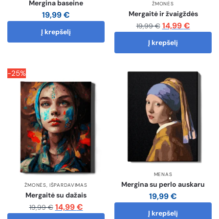
Mergina baseine
ŽMONĖS
Mergaitė ir žvaigždės
19,99
€
14,99
€
19,99
€
Į krepšelį
Į krepšelį
-25%
MENAS
Mergina su perlo auskaru
ŽMONĖS
,
IŠPARDAVIMAS
Mergaitė su dažais
19,99
€
14,99
€
19,99
€
Į krepšelį