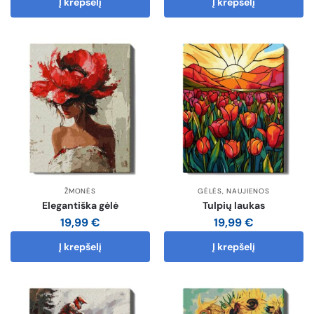
Į krepšelį
Į krepšelį
ŽMONĖS
GĖLĖS
,
NAUJIENOS
Elegantiška gėlė
Tulpių laukas
19,99
€
19,99
€
Į krepšelį
Į krepšelį