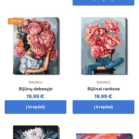
TOP 🔥
ŽMONĖS
ŽMONĖS
Bijūnų debesyje
Bijūnai rankose
19,99
€
19,99
€
Į krepšelį
Į krepšelį