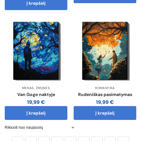
Į krepšelį
MENAS
,
ŽMONĖS
ROMANTIKA
Van Gogo naktyje
Rudeniškas pasimatymas
19,99
€
19,99
€
Į krepšelį
Į krepšelį