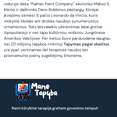
viduryje dėka “Palmer Paint Company” savininko Makso S.
Kleino ir dailininko Dano Robbinso pastangų. Kūrėjai
įkvėpimo sėmėsi iš pačio Leonardo da Vinčio, kuris
mokymo tikslais ant drobės naudojo sunumeruotus
ornamentus. Toks laisvalaikio užsiėmimas labai greitai
išpopuliarėjo ir net tapo kultūriniu reiškiniu Jungtinėse
Amerikos Valstijose. Per metus buvo parduodama daugiau
nei 20 milijonų tapybos rinkinių!
Tapymas pagal skaičius
yra ypač vertinamas dėl terapinės naudos bei
prieinamumo įvairių sugebėjimų žmonėms.
Rami kūrybinė tarapija greitam gyvenimo tempui!