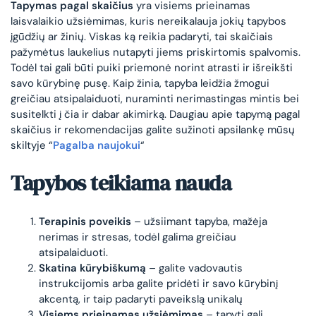
Tapymas pagal skaičius
yra visiems prieinamas
laisvalaikio užsiėmimas, kuris nereikalauja jokių tapybos
įgūdžių ar žinių. Viskas ką reikia padaryti, tai skaičiais
pažymėtus laukelius nutapyti jiems priskirtomis spalvomis.
Todėl tai gali būti puiki priemonė norint atrasti ir išreikšti
savo kūrybinę pusę. Kaip žinia, tapyba leidžia žmogui
greičiau atsipalaiduoti, nuraminti nerimastingas mintis bei
susitelkti į čia ir dabar akimirką. Daugiau apie tapymą pagal
skaičius ir rekomendacijas galite sužinoti apsilankę mūsų
skiltyje “
Pagalba naujokui
“
Tapybos teikiama nauda
Terapinis poveikis
– užsiimant tapyba, mažėja
nerimas ir stresas, todėl galima greičiau
atsipalaiduoti.
Skatina kūrybiškumą
– galite vadovautis
instrukcijomis arba galite pridėti ir savo kūrybinį
akcentą, ir taip padaryti paveikslą unikalų
Visiems prieinamas užsiėmimas
– tapyti gali