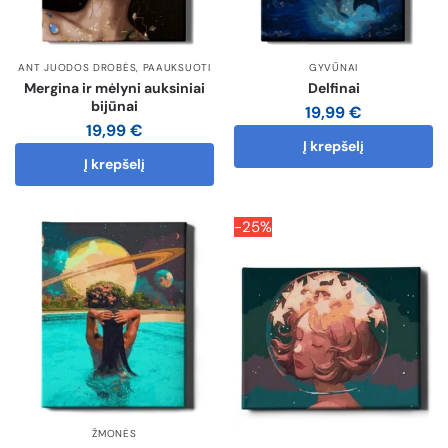
ANT JUODOS DROBĖS
,
PAAUKSUOTI
GYVŪNAI
Mergina ir mėlyni auksiniai
Delfinai
bijūnai
19,99
€
19,99
€
Į krepšelį
Į krepšelį
-25%
ŽMONĖS