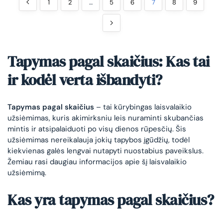
1
2
…
5
6
7
8
9
Tapymas pagal skaičius: Kas tai
ir kodėl verta išbandyti?
Tapymas pagal skaičius
– tai kūrybingas laisvalaikio
užsiėmimas, kuris akimirksniu leis nuraminti skubančias
mintis ir atsipalaiduoti po visų dienos rūpesčių. Šis
užsiėmimas nereikalauja jokių tapybos įgūdžių, todėl
kiekvienas galės lengvai nutapyti nuostabius paveikslus.
Žemiau rasi daugiau informacijos apie šį laisvalaikio
užsiėmimą.
Kas yra tapymas pagal skaičius?