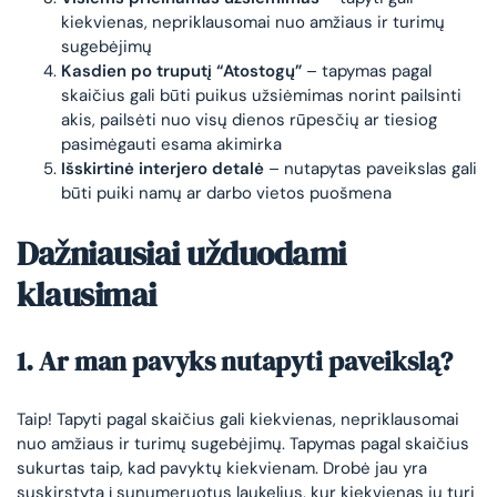
kiekvienas, nepriklausomai nuo amžiaus ir turimų
sugebėjimų
Kasdien po truputį “Atostogų”
– tapymas pagal
skaičius gali būti puikus užsiėmimas norint pailsinti
akis, pailsėti nuo visų dienos rūpesčių ar tiesiog
pasimėgauti esama akimirka
Išskirtinė interjero detalė
– nutapytas paveikslas gali
būti puiki namų ar darbo vietos puošmena
Dažniausiai užduodami
klausimai
1. Ar man pavyks nutapyti paveikslą?
Taip! Tapyti pagal skaičius gali kiekvienas, nepriklausomai
nuo amžiaus ir turimų sugebėjimų. Tapymas pagal skaičius
sukurtas taip, kad pavyktų kiekvienam. Drobė jau yra
suskirstyta į sunumeruotus laukelius, kur kiekvienas jų turi