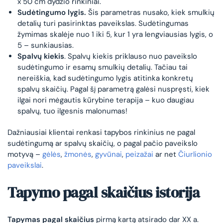
x 50 cm dydžio rinkiniai.
Sudėtingumo lygis.
Šis parametras nusako, kiek smulkių
detalių turi pasirinktas paveikslas. Sudėtingumas
žymimas skalėje nuo 1 iki 5, kur 1 yra lengviausias lygis, o
5 – sunkiausias.
Spalvų kiekis
. Spalvų kiekis priklauso nuo paveikslo
sudėtingumo ir esamų smulkių detalių. Tačiau tai
nereiškia, kad sudėtingumo lygis atitinka konkretų
spalvų skaičių. Pagal šį parametrą galėsi nuspręsti, kiek
ilgai nori mėgautis kūrybine terapija – kuo daugiau
spalvų, tuo ilgesnis malonumas!
Dažniausiai klientai renkasi tapybos rinkinius ne pagal
sudėtingumą ar spalvų skaičių, o pagal pačio paveikslo
motyvą –
gėlės
,
žmonės
,
gyvūnai
,
peizažai
ar net
Čiurlionio
paveikslai
.
Tapymo pagal skaičius istorija
Tapymas pagal skaičius
pirmą kartą atsirado dar XX a.