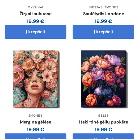
GYVŪNAI
MIESTAS
,
ŽMONĖS
Žirgai laukuose
Saulėlydis Londone
19,99
€
19,99
€
Į krepšelį
Į krepšelį
ŽMONĖS
GĖLĖS
Mergina gėlėse
Išskirtinė gėlių puokštė
19,99
€
19,99
€