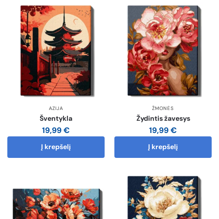
AZIJA
ŽMONĖS
Šventykla
Žydintis žavesys
19,99
€
19,99
€
Į krepšelį
Į krepšelį