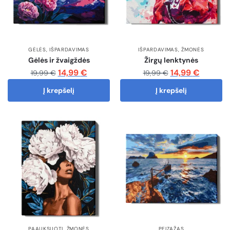
GĖLĖS
,
IŠPARDAVIMAS
IŠPARDAVIMAS
,
ŽMONĖS
Gėlės ir žvaigždės
Žirgų lenktynės
14,99
€
14,99
€
19,99
€
19,99
€
Į krepšelį
Į krepšelį
PAAUKSUOTI
,
ŽMONĖS
PEIZAŽAS