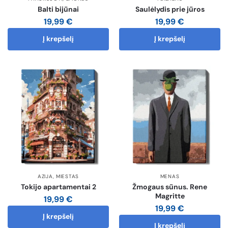
Balti bijūnai
Saulėlydis prie jūros
19,99
€
19,99
€
Į krepšelį
Į krepšelį
AZIJA
,
MIESTAS
MENAS
Tokijo apartamentai 2
Žmogaus sūnus. Rene
Magritte
19,99
€
19,99
€
Į krepšelį
Į krepšelį