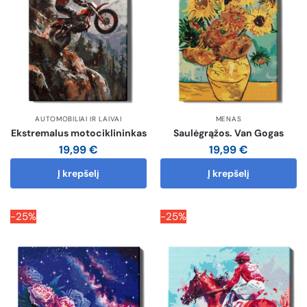
AUTOMOBILIAI IR LAIVAI
MENAS
Ekstremalus motociklininkas
Saulėgrąžos. Van Gogas
19,99
€
19,99
€
Į krepšelį
Į krepšelį
-25%
-25%