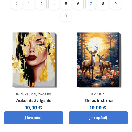
1
2
…
5
6
7
8
9
PAAUKSUOTI
,
ŽMONĖS
GYVŪNAI
Auksinis žvilgsnis
Elnias ir stirna
19,99
€
19,99
€
Į krepšelį
Į krepšelį