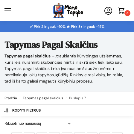
0
✅ Pirk 2 ir gauk -10% 🔥 Pirk 3+ ir gauk -15%
Tapymas Pagal Skaičius
Tapymas pagal skaičius
– įtraukiantis kūrybingas užsiėmimas,
kuris leis nuraminti skubančias mintis ir skirti šiek tiek laiko sau.
Tapymas pagal skaičius tinka įvairaus amžiaus žmonėms ir
nereikalauja jokių tapybos įgūdžių. Rinkinyje rasi viską, ko reikia,
tad iš karto galėsi mėgautis kūrybiniu procesu.
Pradžia
Tapymas pagal skaičius
Puslapis 7
/
/
RODYTI FILTRUS