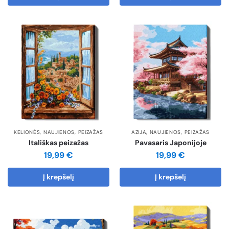
KELIONĖS
,
NAUJIENOS
,
PEIZAŽAS
AZIJA
,
NAUJIENOS
,
PEIZAŽAS
Itališkas peizažas
Pavasaris Japonijoje
19,99
€
19,99
€
Į krepšelį
Į krepšelį