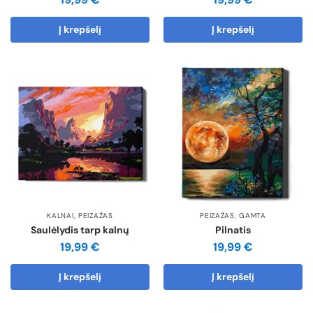
Į krepšelį
Į krepšelį
KALNAI
,
PEIZAŽAS
PEIZAŽAS
,
GAMTA
Saulėlydis tarp kalnų
Pilnatis
19,99
€
19,99
€
Į krepšelį
Į krepšelį