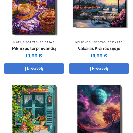
NATIURMORTAS
,
PEIZAŽAS
KELIONĖS
,
MIESTAS
,
PEIZAŽAS
Piknikas tarp levandų
Vakaras Prancūzijoje
19,99
€
19,99
€
Į krepšelį
Į krepšelį