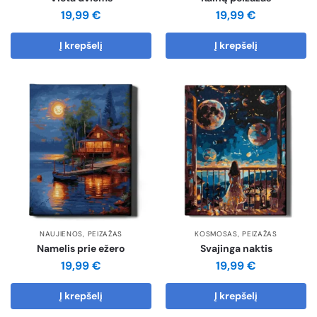
19,99
€
19,99
€
Į krepšelį
Į krepšelį
NAUJIENOS
,
PEIZAŽAS
KOSMOSAS
,
PEIZAŽAS
Namelis prie ežero
Svajinga naktis
19,99
€
19,99
€
Į krepšelį
Į krepšelį