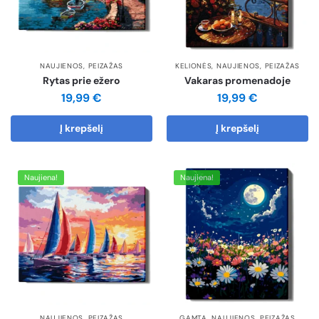
NAUJIENOS
,
PEIZAŽAS
KELIONĖS
,
NAUJIENOS
,
PEIZAŽAS
Rytas prie ežero
Vakaras promenadoje
19,99
€
19,99
€
Į krepšelį
Į krepšelį
Naujiena!
Naujiena!
NAUJIENOS
,
PEIZAŽAS
GAMTA
,
NAUJIENOS
,
PEIZAŽAS