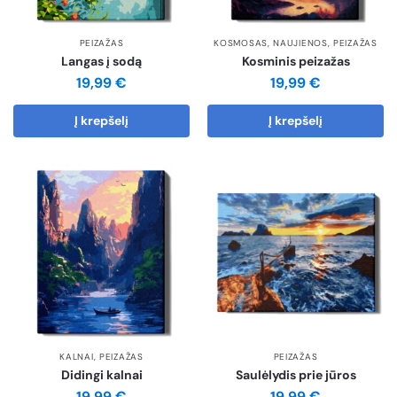
PEIZAŽAS
KOSMOSAS
,
NAUJIENOS
,
PEIZAŽAS
Langas į sodą
Kosminis peizažas
19,99
€
19,99
€
Į krepšelį
Į krepšelį
KALNAI
,
PEIZAŽAS
PEIZAŽAS
Didingi kalnai
Saulėlydis prie jūros
19,99
€
19,99
€