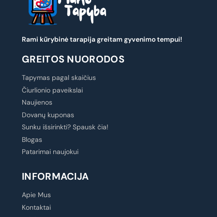
Rami kūrybinė tarapija greitam gyvenimo tempui!
GREITOS NUORODOS
Tapymas pagal skaičius
Čiurlionio paveikslai
Naujienos
Dovanų kuponas
Sunku išsirinkti? Spausk čia!
Blogas
Patarimai naujokui
INFORMACIJA
Apie Mus
Kontaktai