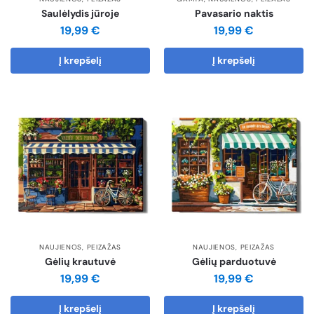
Saulėlydis jūroje
Pavasario naktis
19,99
€
19,99
€
Į krepšelį
Į krepšelį
NAUJIENOS
,
PEIZAŽAS
NAUJIENOS
,
PEIZAŽAS
Gėlių krautuvė
Gėlių parduotuvė
19,99
€
19,99
€
Į krepšelį
Į krepšelį