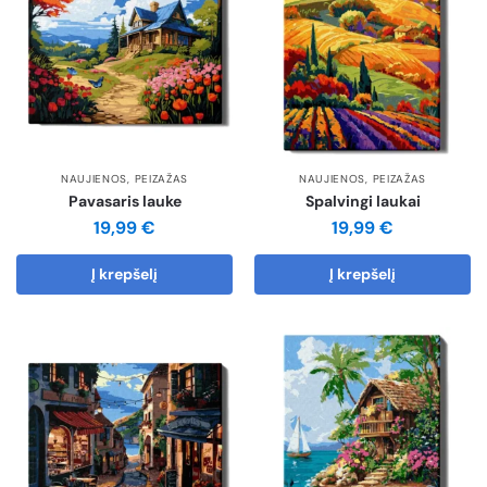
NAUJIENOS
,
PEIZAŽAS
NAUJIENOS
,
PEIZAŽAS
Pavasaris lauke
Spalvingi laukai
19,99
€
19,99
€
Į krepšelį
Į krepšelį