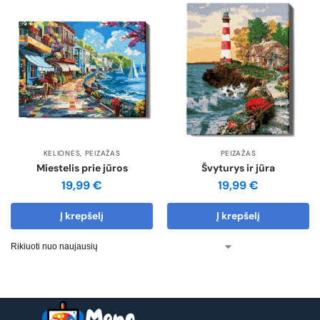
KELIONĖS
,
PEIZAŽAS
PEIZAŽAS
Miestelis prie jūros
Švyturys ir jūra
19,99
€
19,99
€
Į krepšelį
Į krepšelį