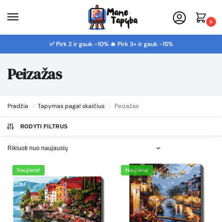
0
✅ Pirk 2 ir gauk -10% 🔥 Pirk 3+ ir gauk -15%
Peizažas
Pradžia
Tapymas pagal skaičius
Peizažas
/
/
RODYTI FILTRUS
Naujiena!
Naujiena!