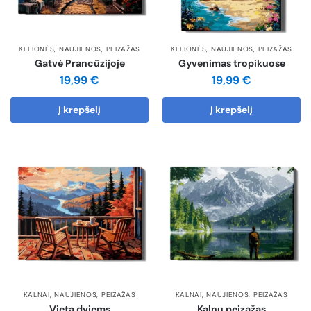
KELIONĖS
,
NAUJIENOS
,
PEIZAŽAS
KELIONĖS
,
NAUJIENOS
,
PEIZAŽAS
Gatvė Prancūzijoje
Gyvenimas tropikuose
19,99
€
19,99
€
Į krepšelį
Į krepšelį
KALNAI
,
NAUJIENOS
,
PEIZAŽAS
KALNAI
,
NAUJIENOS
,
PEIZAŽAS
Vieta dviems
Kalnų peizažas