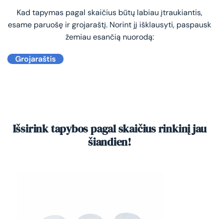
Kad tapymas pagal skaičius būtų labiau įtraukiantis,
esame paruošę ir grojaraštį. Norint jį išklausyti, paspausk
žemiau esančią nuorodą:
Grojaraštis
Išsirink tapybos pagal skaičius rinkinį jau
šiandien!