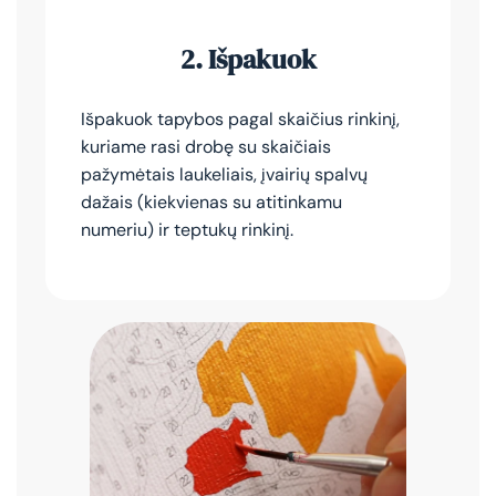
2.
Išpakuok
Išpakuok tapybos pagal skaičius rinkinį,
kuriame rasi drobę su skaičiais
pažymėtais laukeliais, įvairių spalvų
dažais (kiekvienas su atitinkamu
numeriu) ir teptukų rinkinį.