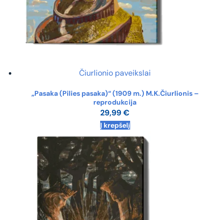
Čiurlionio paveikslai
„Pasaka (Pilies pasaka)“ (1909 m.) M.K.Čiurlionis –
reprodukcija
29,99
€
Į krepšelį