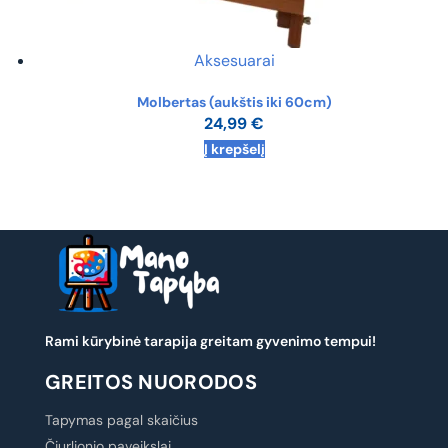
Aksesuarai
Molbertas (aukštis iki 60cm)
24,99
€
Į krepšelį
Rami kūrybinė tarapija greitam gyvenimo tempui!
GREITOS NUORODOS
Tapymas pagal skaičius
Čiurlionio paveikslai