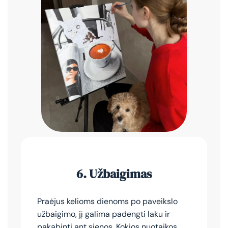
6.
Užbaigimas
Praėjus kelioms dienoms po paveikslo
užbaigimo, jį galima padengti laku ir
pakabinti ant sienos. Kokios nuotaikos