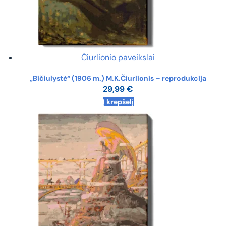
Čiurlionio paveikslai
„Bičiulystė“ (1906 m.) M.K.Čiurlionis – reprodukcija
29,99
€
Į krepšelį