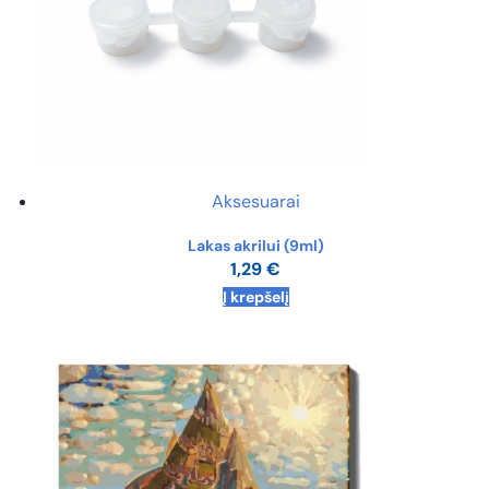
Aksesuarai
Lakas akrilui (9ml)
1,29
€
Į krepšelį