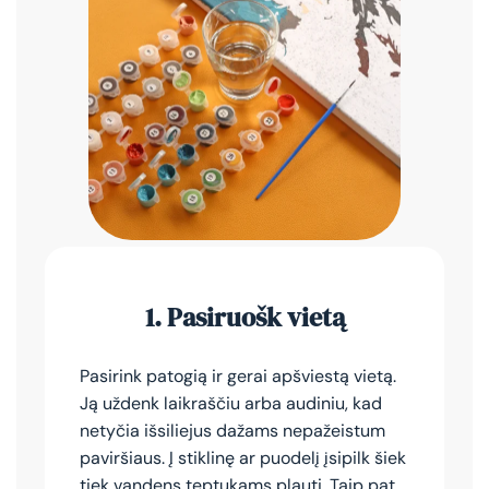
1.
Pasiruošk vietą
Pasirink patogią ir gerai apšviestą vietą.
Ją uždenk laikraščiu arba audiniu, kad
netyčia išsiliejus dažams nepažeistum
paviršiaus. Į stiklinę ar puodelį įsipilk šiek
tiek vandens teptukams plauti. Taip pat