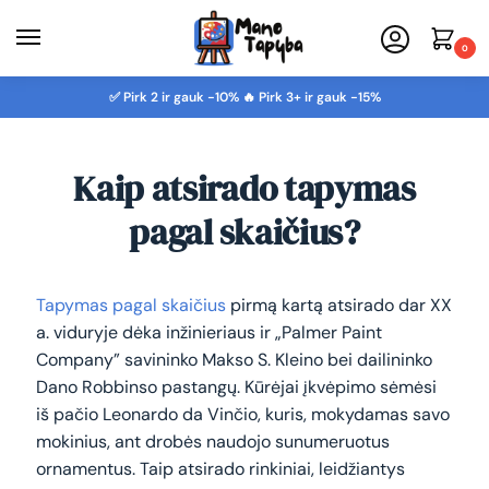
0
✅ Pirk 2 ir gauk -10% 🔥 Pirk 3+ ir gauk -15%
Kaip atsirado tapymas
pagal skaičius?
Tapymas pagal skaičius
pirmą kartą atsirado dar XX
a. viduryje dėka inžinieriaus ir „Palmer Paint
Company” savininko Makso S. Kleino bei dailininko
Dano Robbinso pastangų. Kūrėjai įkvėpimo sėmėsi
iš pačio Leonardo da Vinčio, kuris, mokydamas savo
mokinius, ant drobės naudojo sunumeruotus
ornamentus. Taip atsirado rinkiniai, leidžiantys