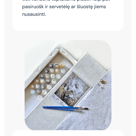
pasiruošk ir servetėlę ar šluostę jiems
nusausinti.