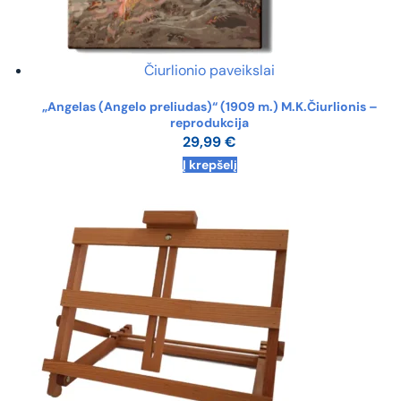
Čiurlionio paveikslai
„Angelas (Angelo preliudas)“ (1909 m.) M.K.Čiurlionis –
reprodukcija
29,99
€
Į krepšelį