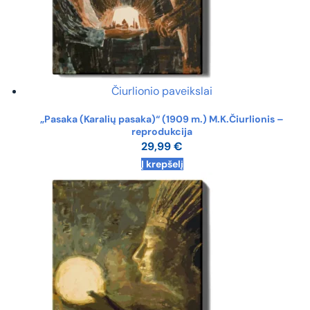
Čiurlionio paveikslai
„Pasaka (Karalių pasaka)“ (1909 m.) M.K.Čiurlionis –
reprodukcija
29,99
€
Į krepšelį