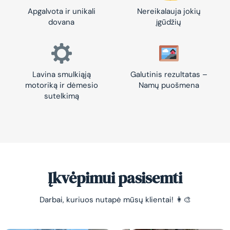
Apgalvota ir unikali
Nereikalauja jokių
dovana
įgūdžių
Lavina smulkiąją
Galutinis rezultatas –
motoriką ir dėmesio
Namų puošmena
sutelkimą
Įkvėpimui pasisemti
Darbai, kuriuos nutapė mūsų klientai! 👩‍🎨