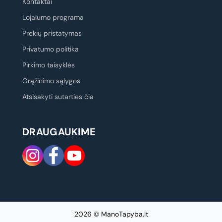
Kontaktai
Lojalumo programa
Prekių pristatymas
Privatumo politika
Pirkimo taisyklės
Grąžinimo sąlygos
Atsisakyti sutarties čia
DRAUGAUKIME
2026 © ManoTapyba.lt