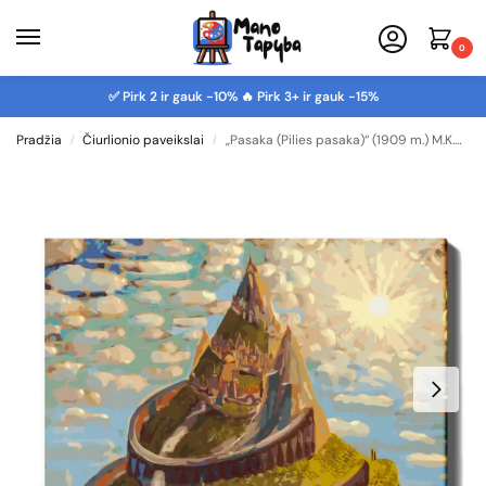
0
✅ Pirk 2 ir gauk -10% 🔥 Pirk 3+ ir gauk -15%
Pradžia
Čiurlionio paveikslai
„Pasaka (Pilies pasaka)“ (1909 m.) M.K.Čiurlionis – reprodukcija
/
/