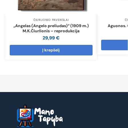
ČIURLIONIO PAVEIKSLAI
Č
„Angelas (Angelo preliudas)“ (1909 m.)
Aguonos. Č
M.K.Čiurlionis – reprodukcija
29,99
€
Į krepšelį