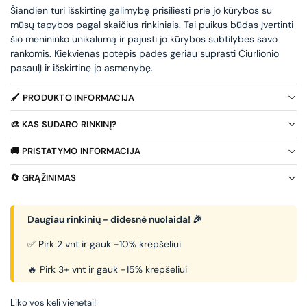
Šiandien turi išskirtinę galimybę prisiliesti prie jo kūrybos su
mūsų tapybos pagal skaičius rinkiniais. Tai puikus būdas įvertinti
šio menininko unikalumą ir pajusti jo kūrybos subtilybes savo
rankomis. Kiekvienas potėpis padės geriau suprasti Čiurlionio
pasaulį ir išskirtinę jo asmenybę.
🖌️ PRODUKTO INFORMACIJA
🎨 KAS SUDARO RINKINĮ?
🚚 PRISTATYMO INFORMACIJA
🔄 GRĄŽINIMAS
Daugiau rinkinių - didesnė nuolaida! 🎉
✅ Pirk 2 vnt ir gauk -10% krepšeliui
🔥 Pirk 3+ vnt ir gauk -15% krepšeliui
Liko vos keli vienetai!