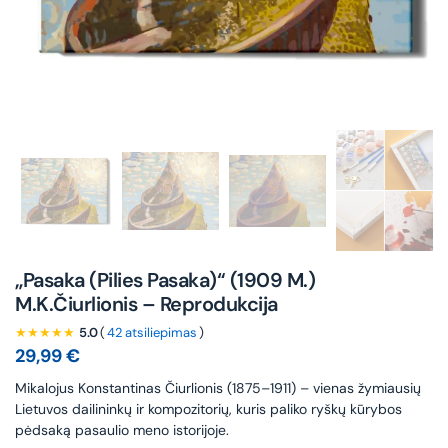
„Pasaka (Pilies Pasaka)“ (1909 M.)
M.K.Čiurlionis – Reprodukcija
★★★★★
5.0
(
42 atsiliepimas
)
29,99
€
Mikalojus Konstantinas Čiurlionis (1875–1911) – vienas žymiausių
Lietuvos dailininkų ir kompozitorių, kuris paliko ryškų kūrybos
pėdsaką pasaulio meno istorijoje.