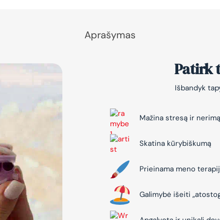
Aprašymas
Patirk
Išbandyk tapy
Mažina stresą ir nerim
Skatina kūrybiškumą
Prieinama meno terapi
Galimybė išeiti „atosto