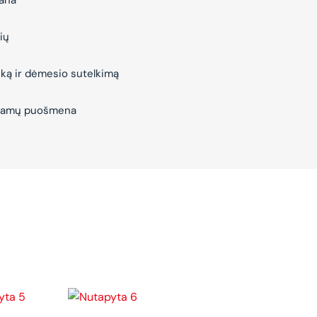
vana
ių
iką ir dėmesio sutelkimą
– Namų puošmena