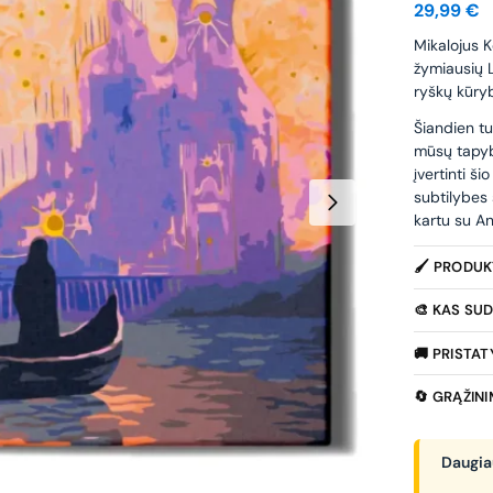
29,99
€
Mikalojus K
žymiausių L
ryškų kūry
Šiandien tur
mūsų tapybo
įvertinti š
subtilybes 
kartu su A
🖌️ PRODU
🎨 KAS SUD
🚚 PRISTA
🔄 GRĄŽIN
Daugiau