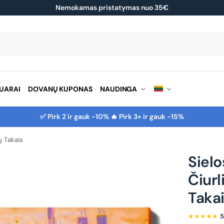
Nemokamas pristatymas nuo 35€
Ieškoti
UARAI
DOVANŲ KUPONAS
NAUDINGA
✅ Pirk 2 ir gauk -10% 🔥 Pirk 3+ ir gauk -15%
ų Takais
Sielo
Čiurl
Taka
★★★★★
5