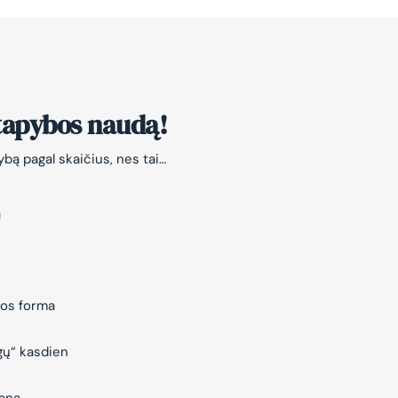
 tapybos naudą!
bą pagal skaičius, nes tai…
ą
jos forma
gų“ kasdien