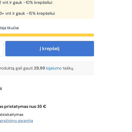
2 vnt ir gauk -10% krepšeliui
 3+ vnt ir gauk -15% krepšeliui
ėja likučiai
Į krepšelį
produktą gali gauti
29,99
lojalumo
taškų.
i
 pristatymas nuo 35 €
atsiskaitymas
ų
grąžinimo garantija