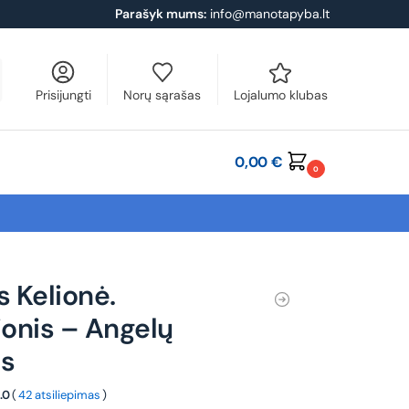
Parašyk mums:
info@manotapyba.lt
Prisijungti
Norų sąrašas
Lojalumo klubas
0,00
€
0
s Kelionė.
ionis – Angelų
is
.0
(
42 atsiliepimas
)