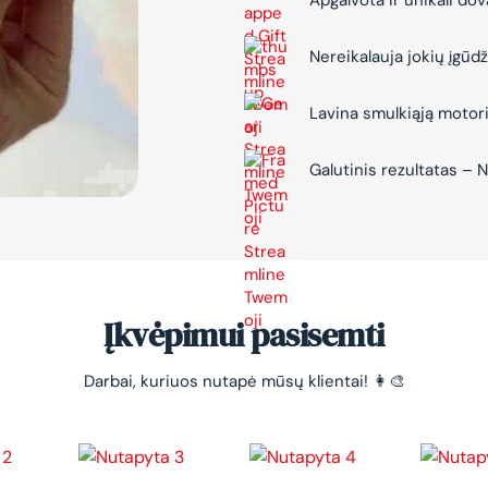
Apgalvota ir unikali do
Nereikalauja jokių įgūdž
Lavina smulkiąją motor
Galutinis rezultatas 
Įkvėpimui pasisemti
Darbai, kuriuos nutapė mūsų klientai! 👩‍🎨