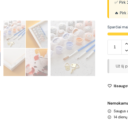
✅ Pirk 
🔥 Pirk
Sparčiai maž
Už šį 
Išsaugot
Nemokamas
Saugus 
14 dien