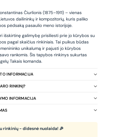
onstantinas Čiurlionis (1875–1911) – vienas
ietuvos dailininkų ir kompozitorių, kuris paliko
bos pėdsaką pasaulio meno istorijoje.
i išskirtinę galimybę prisiliesti prie jo kūrybos su
s pagal skaičius rinkiniais. Tai puikus būdas
io menininko unikalumą ir pajusti jo kūrybos
savo rankomis. Šis tapybos rinkinys sukurtas
ngelų Takais komanda.
KTO INFORMACIJA
ARO RINKINĮ?
TYMO INFORMACIJA
IMAS
 rinkinių - didesnė nuolaida! 🎉