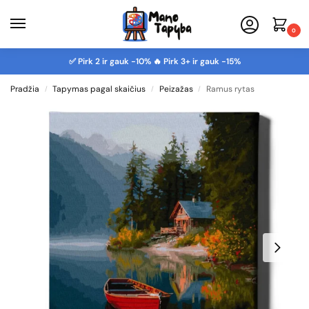
0
✅ Pirk 2 ir gauk -10% 🔥 Pirk 3+ ir gauk -15%
Pradžia
Tapymas pagal skaičius
Peizažas
Ramus rytas
/
/
/