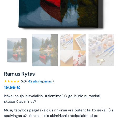
Ramus Rytas
★★★★★
5.0
(
42 atsiliepimas
)
19,99
€
leškai naujo laisvalaikio užsiėmimo? O gal būdo nuraminti
skubančias mintis?
Mūsų tapybos pagal skaičius rinkiniai yra būtent tai ko ieškai! Šis
spalvingas užsiėmimas leis akimirksniu atsipalaiduoti po