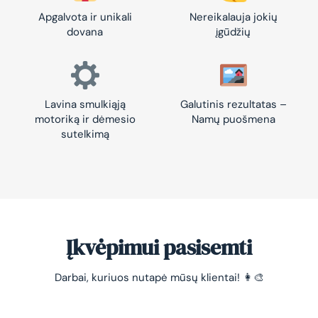
Apgalvota ir unikali
Nereikalauja jokių
dovana
įgūdžių
Lavina smulkiąją
Galutinis rezultatas –
motoriką ir dėmesio
Namų puošmena
sutelkimą
Įkvėpimui pasisemti
Darbai, kuriuos nutapė mūsų klientai! 👩‍🎨