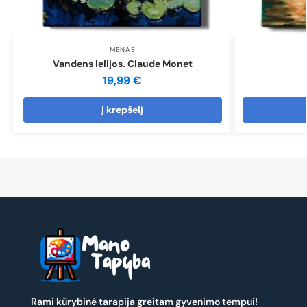
MENAS
Vandens lelijos. Claude Monet
19,99
€
Į krepšelį
Rami kūrybinė tarapija greitam gyvenimo tempui!