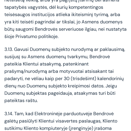
tapatybės vagystės, dėl kurių kompetentingos
teisėsaugos institucijos atlieka ikiteisminį tyrimą, arba
yra kiti teisėti pagrindai ar tikslai, jo Asmens duomenys
būtų saugomi Bendrovės serveriuose ilgiau, nei nustatyta
šioje Privatumo politikoje.
3.13. Gavusi Duomenų subjekto nurodymą ar paklausimą,
susijusį su Asmens duomenų tvarkymu, Bendrovė
pateikia Klientui atsakymą, patenkinant
prašymą/nurodymą arba motyvuotai atsisakant tai
padaryti, ne vėliau kaip per 30 (trisdešimt) kalendorinių
dienų nuo Duomenų subjekto kreipimosi datos. Jeigu
Duomenų subjektas pageidauja, atsakymas turi būti
pateiktas raštu.
3.14. Tam, kad Elektroninėje parduotuvėje Bendrovė
galėtų pasiūlyti Klientui visavertes paslaugas, Kliento
sutikimu Kliento kompiuteryje (įrenginyje) įrašoma