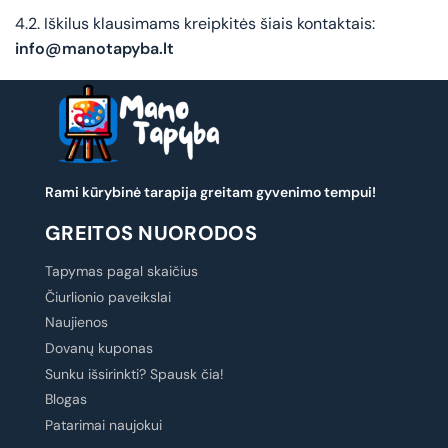
4.2. Iškilus klausimams kreipkitės šiais kontaktais:
info@manotapyba.lt
Rami kūrybinė tarapija greitam gyvenimo tempui!
GREITOS NUORODOS
Tapymas pagal skaičius
Čiurlionio paveikslai
Naujienos
Dovanų kuponas
Sunku išsirinkti? Spausk čia!
Blogas
Patarimai naujokui