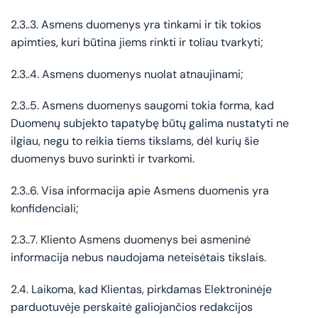
2.3..3. Asmens duomenys yra tinkami ir tik tokios
apimties, kuri būtina jiems rinkti ir toliau tvarkyti;
2.3..4. Asmens duomenys nuolat atnaujinami;
2.3..5. Asmens duomenys saugomi tokia forma, kad
Duomenų subjekto tapatybę būtų galima nustatyti ne
ilgiau, negu to reikia tiems tikslams, dėl kurių šie
duomenys buvo surinkti ir tvarkomi.
2.3..6. Visa informacija apie Asmens duomenis yra
konfidenciali;
2.3..7. Kliento Asmens duomenys bei asmeninė
informacija nebus naudojama neteisėtais tikslais.
2.4. Laikoma, kad Klientas, pirkdamas Elektroninėje
parduotuvėje perskaitė galiojančios redakcijos