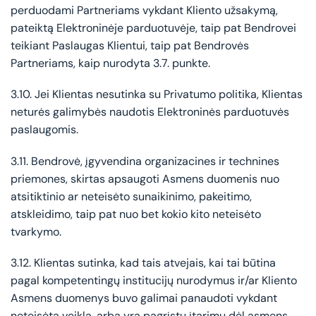
perduodami Partneriams vykdant Kliento užsakymą,
pateiktą Elektroninėje parduotuvėje, taip pat Bendrovei
teikiant Paslaugas Klientui, taip pat Bendrovės
Partneriams, kaip nurodyta 3.7. punkte.
3.10. Jei Klientas nesutinka su Privatumo politika, Klientas
neturės galimybės naudotis Elektroninės parduotuvės
paslaugomis.
3.11. Bendrovė, įgyvendina organizacines ir technines
priemones, skirtas apsaugoti Asmens duomenis nuo
atsitiktinio ar neteisėto sunaikinimo, pakeitimo,
atskleidimo, taip pat nuo bet kokio kito neteisėto
tvarkymo.
3.12. Klientas sutinka, kad tais atvejais, kai tai būtina
pagal kompetentingų institucijų nurodymus ir/ar Kliento
Asmens duomenys buvo galimai panaudoti vykdant
neteisėtą veiklą, arba yra pagrįstų įtarimų dėl asmens