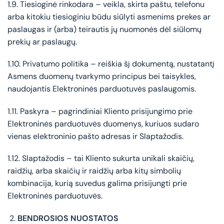
1.9. Tiesioginė rinkodara – veikla, skirta paštu, telefonu
arba kitokiu tiesioginiu būdu siūlyti asmenims prekes ar
paslaugas ir (arba) teirautis jų nuomonės dėl siūlomų
prekių ar paslaugų.
1.10. Privatumo politika – reiškia šį dokumentą, nustatantį
Asmens duomenų tvarkymo principus bei taisykles,
naudojantis Elektroninės parduotuvės paslaugomis.
1.11. Paskyra – pagrindiniai Kliento prisijungimo prie
Elektroninės parduotuvės duomenys, kuriuos sudaro
vienas elektroninio pašto adresas ir Slaptažodis.
1.12. Slaptažodis – tai Kliento sukurta unikali skaičių,
raidžių, arba skaičių ir raidžių arba kitų simbolių
kombinacija, kurią suvedus galima prisijungti prie
Elektroninės parduotuvės.
BENDROSIOS NUOSTATOS