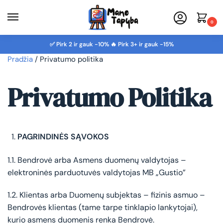
0
✅ Pirk 2 ir gauk -10% 🔥 Pirk 3+ ir gauk -15%
Pradžia
/
Privatumo politika
Privatumo Politika
PAGRINDINĖS SĄVOKOS
1.1. Bendrovė arba Asmens duomenų valdytojas –
elektroninės parduotuvės valdytojas MB „Gustio”
1.2. Klientas arba Duomenų subjektas – fizinis asmuo –
Bendrovės klientas (tame tarpe tinklapio lankytojai),
kurio asmens duomenis renka Bendrovė.