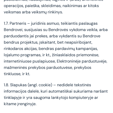
operacijos, paieška, skleidimas, naikinimas ar kitoks
veiksmas arba veiksmų rinkinys.
1.7. Partneris – juridinis asmuo, teikiantis paslaugas
Bendrovei, susijusias su Bendrovės vykdoma veikla, arba
parduodantis jai prekes, arba vykdantis su Bendrove
bendrus projektus, įskaitant, bet neapsiribojant,
rinkodaros akcijas, bendras pardavimų kampanijas,
lojalumo programas, ir kt., žiniasklaidos priemonėse,
internetiniuose puslapiuose, Elektroninėje parduotuvėje,
mažmeninės prekybos parduotuvėse, prekybos
tinkluose, ir kt.
1.8. Slapukas (angl. cookie) – nedidelė tekstinės
informacijos dalelė, kuri automatiškai sukuriama naršant
tinklapyje ir yra saugoma lankytojo kompiuteryje ar
kitame įrenginyje.