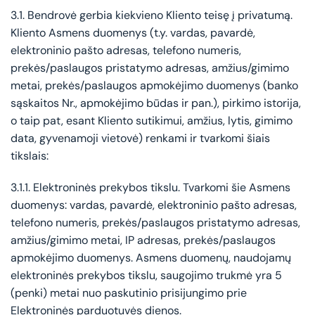
3.1. Bendrovė gerbia kiekvieno Kliento teisę į privatumą.
Kliento Asmens duomenys (t.y. vardas, pavardė,
elektroninio pašto adresas, telefono numeris,
prekės/paslaugos pristatymo adresas, amžius/gimimo
metai, prekės/paslaugos apmokėjimo duomenys (banko
sąskaitos Nr., apmokėjimo būdas ir pan.), pirkimo istorija,
o taip pat, esant Kliento sutikimui, amžius, lytis, gimimo
data, gyvenamoji vietovė) renkami ir tvarkomi šiais
tikslais:
3.1.1. Elektroninės prekybos tikslu. Tvarkomi šie Asmens
duomenys: vardas, pavardė, elektroninio pašto adresas,
telefono numeris, prekės/paslaugos pristatymo adresas,
amžius/gimimo metai, IP adresas, prekės/paslaugos
apmokėjimo duomenys. Asmens duomenų, naudojamų
elektroninės prekybos tikslu, saugojimo trukmė yra 5
(penki) metai nuo paskutinio prisijungimo prie
Elektroninės parduotuvės dienos.