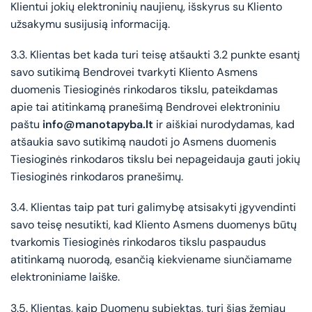
Klientui jokių elektroninių naujienų, išskyrus su Kliento
užsakymu susijusią informaciją.
3.3. Klientas bet kada turi teisę atšaukti 3.2 punkte esantį
savo sutikimą Bendrovei tvarkyti Kliento Asmens
duomenis Tiesioginės rinkodaros tikslu, pateikdamas
apie tai atitinkamą pranešimą Bendrovei elektroniniu
paštu
info@manotapyba.lt
ir aiškiai nurodydamas, kad
atšaukia savo sutikimą naudoti jo Asmens duomenis
Tiesioginės rinkodaros tikslu bei nepageidauja gauti jokių
Tiesioginės rinkodaros pranešimų.
3.4. Klientas taip pat turi galimybę atsisakyti įgyvendinti
savo teisę nesutikti, kad Kliento Asmens duomenys būtų
tvarkomis Tiesioginės rinkodaros tikslu paspaudus
atitinkamą nuorodą, esančią kiekviename siunčiamame
elektroniniame laiške.
3.5. Klientas, kaip Duomenų subjektas, turi šias žemiau