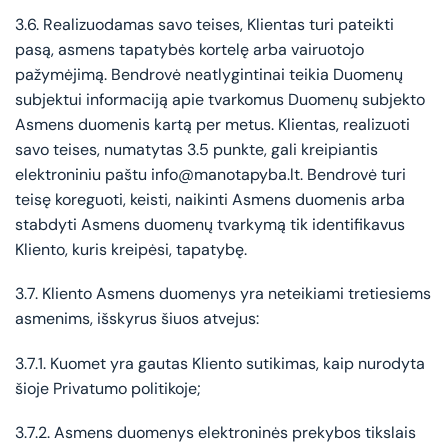
3.6. Realizuodamas savo teises, Klientas turi pateikti
pasą, asmens tapatybės kortelę arba vairuotojo
pažymėjimą. Bendrovė neatlygintinai teikia Duomenų
subjektui informaciją apie tvarkomus Duomenų subjekto
Asmens duomenis kartą per metus. Klientas, realizuoti
savo teises, numatytas 3.5 punkte, gali kreipiantis
elektroniniu paštu info@manotapyba.lt. Bendrovė turi
teisę koreguoti, keisti, naikinti Asmens duomenis arba
stabdyti Asmens duomenų tvarkymą tik identifikavus
Kliento, kuris kreipėsi, tapatybę.
3.7. Kliento Asmens duomenys yra neteikiami tretiesiems
asmenims, išskyrus šiuos atvejus:
3.7.1. Kuomet yra gautas Kliento sutikimas, kaip nurodyta
šioje Privatumo politikoje;
3.7.2. Asmens duomenys elektroninės prekybos tikslais