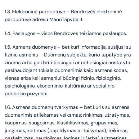
1.3. Elektroninė parduotuvė – Bendrovės elektroninė
parduotuvė adresu ManoTapyba.lt
1.4. Paslaugos – visos Bendrovės teikiamos paslaugos.
1.5. Asmens duomenys – bet kuri informacija, susijusi su
fiziniu asmeniu – Duomenų subjektu, kurio tapatybė yra
žinoma arba gali būti tiesiogiai ar netiesiogiai nustatyta
pasinaudojant tokiais duomenimis kaip asmens kodas,
vienas arba keli asmeniui būdingi fizinio, fiziologinio,
psichologinio, ekonominio, kultūrinio ar socialinio
pobūdžio požymiai.
1.6. Asmens duomenų tvarkymas – bet kuris su asmens
duomenimis atliekamas veiksmas: rinkimas, užrašymas,
kaupimas, saugojimas, klasifikavimas, grupavimas,
jungimas, keitimas (papildymas ar taisymas), teikimas,
paskelbimas, naudojimas, loginės ir (arba) aritmetinės