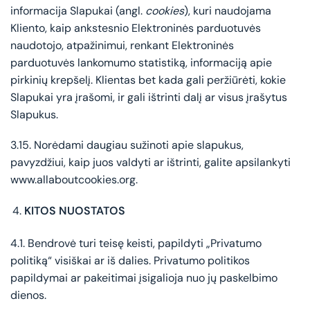
informacija Slapukai (angl.
cookies
), kuri naudojama
Kliento, kaip ankstesnio Elektroninės parduotuvės
naudotojo, atpažinimui, renkant Elektroninės
parduotuvės lankomumo statistiką, informaciją apie
pirkinių krepšelį. Klientas bet kada gali peržiūrėti, kokie
Slapukai yra įrašomi, ir gali ištrinti dalį ar visus įrašytus
Slapukus.
3.15. Norėdami daugiau sužinoti apie slapukus,
pavyzdžiui, kaip juos valdyti ar ištrinti, galite apsilankyti
www.allaboutcookies.org.
KITOS NUOSTATOS
4.1. Bendrovė turi teisę keisti, papildyti „Privatumo
politiką“ visiškai ar iš dalies. Privatumo politikos
papildymai ar pakeitimai įsigalioja nuo jų paskelbimo
dienos.