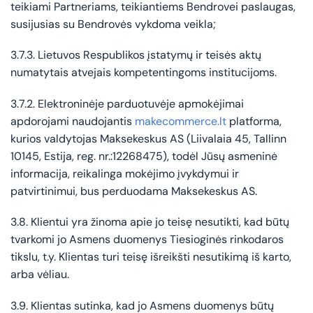
teikiami Partneriams, teikiantiems Bendrovei paslaugas,
susijusias su Bendrovės vykdoma veikla;
3.7.3. Lietuvos Respublikos įstatymų ir teisės aktų
numatytais atvejais kompetentingoms institucijoms.
3.7.2. Elektroninėje parduotuvėje apmokėjimai
apdorojami naudojantis
makecommerce.lt
platforma,
kurios valdytojas Maksekeskus AS (Liivalaia 45, Tallinn
10145, Estija, reg. nr.:12268475), todėl Jūsų asmeninė
informacija, reikalinga mokėjimo įvykdymui ir
patvirtinimui, bus perduodama Maksekeskus AS.
3.8. Klientui yra žinoma apie jo teisę nesutikti, kad būtų
tvarkomi jo Asmens duomenys Tiesioginės rinkodaros
tikslu, t.y. Klientas turi teisę išreikšti nesutikimą iš karto,
arba vėliau.
3.9. Klientas sutinka, kad jo Asmens duomenys būtų