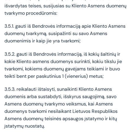
išvardytas teises, susijusias su Kliento Asmens duomenų
tvarkymo procedūromis:
3.5.1. gauti iš Bendrovės informaciją apie Kliento Asmens
duomenų tvarkymą, susipažinti su savo Asmens
duomenimis ir kaip jie yra tvarkomi;
3.5.2. gauti iš Bendrovės informaciją, iš kokių šaltinių ir
kokie Kliento asmens duomenys surinkti, kokiu tikslu jie
tvarkomi, kokiems duomenų gavėjams teikiami ir buvo
teikti bent per paskutinius 1 (vienerius) metus;
3.5.3. reikalauti ištaisyti, sunaikinti Kliento Asmens
duomenis arba sustabdyti, išskyrus saugojimą, savo
Asmens duomenų tvarkymo veiksmus, kai Asmens
duomenys tvarkomi nesilaikant Lietuvos Respublikos
Asmens duomenų teisinės apsaugos įstatymo ir kitų
įstatymų nuostatų.