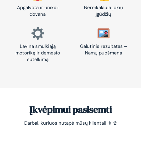
Apgalvota ir unikali
Nereikalauja jokių
dovana
įgūdžių
Lavina smulkiąją
Galutinis rezultatas –
motoriką ir dėmesio
Namų puošmena
sutelkimą
Įkvėpimui pasisemti
Darbai, kuriuos nutapė mūsų klientai! 👩‍🎨