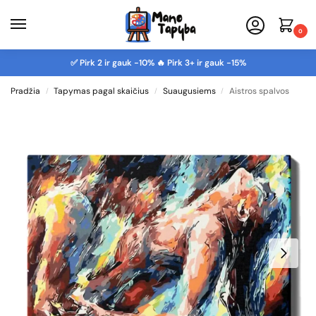
0
✅ Pirk 2 ir gauk -10% 🔥 Pirk 3+ ir gauk -15%
Pradžia
Tapymas pagal skaičius
Suaugusiems
Aistros spalvos
/
/
/