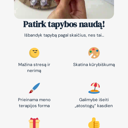
Patirk tapybos naudą!
Išbandyk tapybą pagal skaičius, nes tai…
Mažina stresą ir
Skatina kūrybiškumą
nerimą
Prieinama meno
Galimybė išeiti
terapijos forma
„atostogų“ kasdien