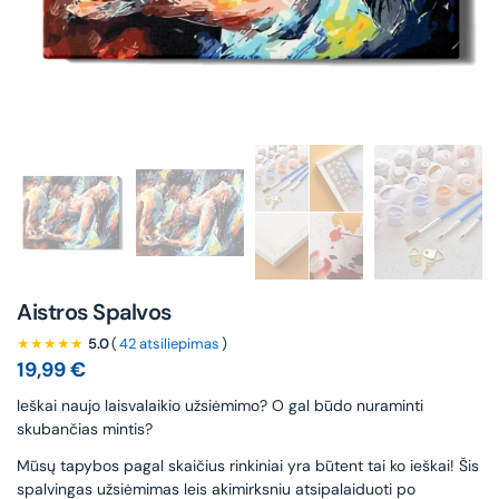
Aistros Spalvos
★★★★★
5.0
(
42 atsiliepimas
)
19,99
€
leškai naujo laisvalaikio užsiėmimo? O gal būdo nuraminti
skubančias mintis?
Mūsų tapybos pagal skaičius rinkiniai yra būtent tai ko ieškai! Šis
spalvingas užsiėmimas leis akimirksniu atsipalaiduoti po