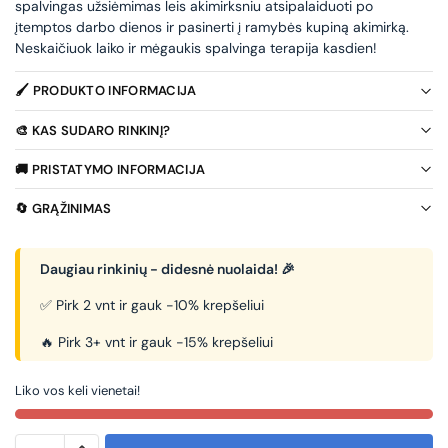
spalvingas užsiėmimas leis akimirksniu atsipalaiduoti po
įtemptos darbo dienos ir pasinerti į ramybės kupiną akimirką.
Neskaičiuok laiko ir mėgaukis spalvinga terapija kasdien!
🖌️ PRODUKTO INFORMACIJA
🎨 KAS SUDARO RINKINĮ?
🚚 PRISTATYMO INFORMACIJA
🔄 GRĄŽINIMAS
Daugiau rinkinių - didesnė nuolaida! 🎉
✅ Pirk 2 vnt ir gauk -10% krepšeliui
🔥 Pirk 3+ vnt ir gauk -15% krepšeliui
Liko vos keli vienetai!