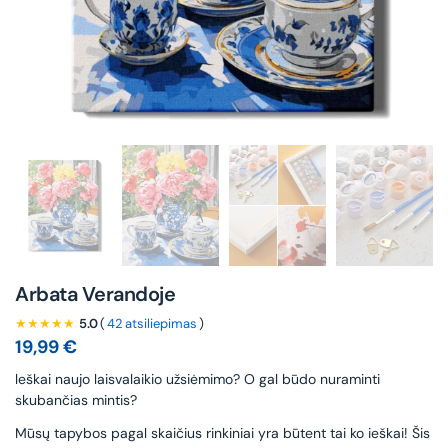
Arbata Verandoje
★★★★★
5.0
(
42 atsiliepimas
)
19,99
€
leškai naujo laisvalaikio užsiėmimo? O gal būdo nuraminti
skubančias mintis?
Mūsų tapybos pagal skaičius rinkiniai yra būtent tai ko ieškai! Šis