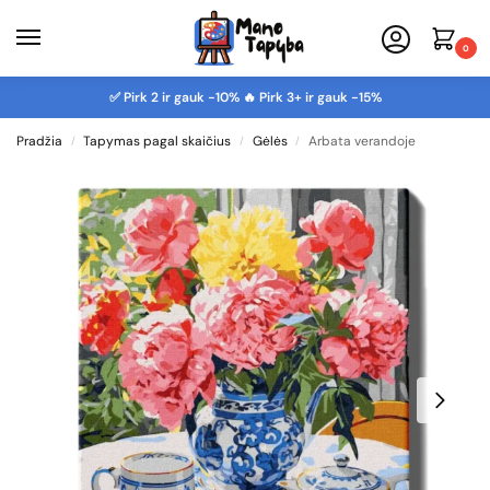
0
✅ Pirk 2 ir gauk -10% 🔥 Pirk 3+ ir gauk -15%
Pradžia
Tapymas pagal skaičius
Gėlės
Arbata verandoje
/
/
/