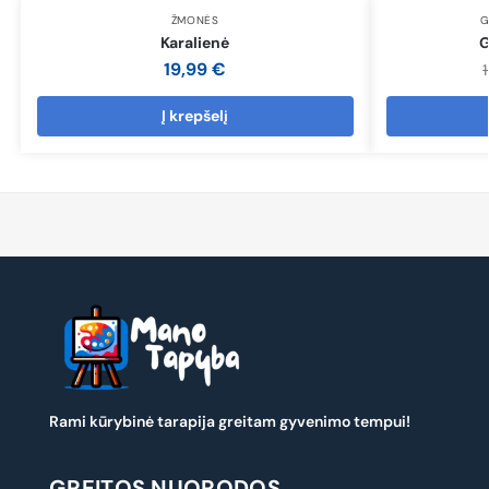
ŽMONĖS
G
Karalienė
G
19,99
€
Į krepšelį
Rami kūrybinė tarapija greitam gyvenimo tempui!
GREITOS NUORODOS