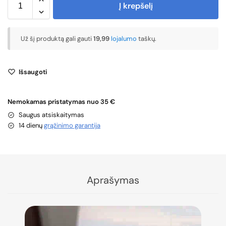
Į krepšelį
Už šį produktą gali gauti
19,99
lojalumo
taškų.
Išsaugoti
Nemokamas pristatymas nuo 35 €
Saugus atsiskaitymas
14 dienų
grąžinimo garantija
Aprašymas