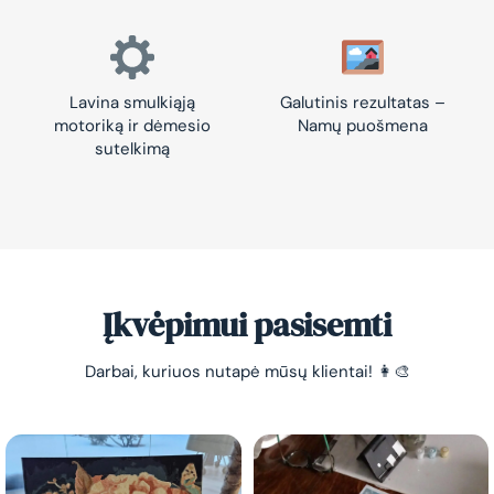
Lavina smulkiąją
Galutinis rezultatas –
motoriką ir dėmesio
Namų puošmena
sutelkimą
Įkvėpimui pasisemti
Darbai, kuriuos nutapė mūsų klientai! 👩‍🎨