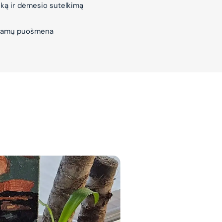
iką ir dėmesio sutelkimą
– Namų puošmena