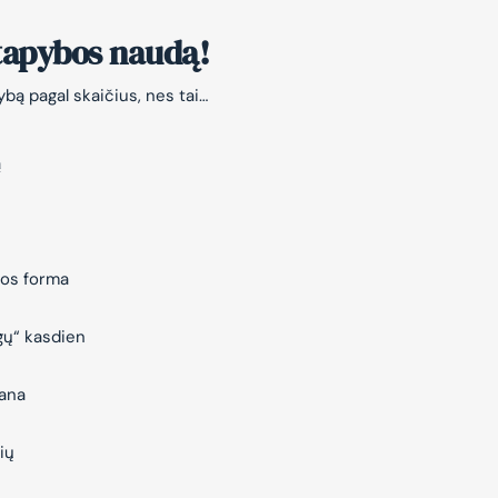
 tapybos naudą!
bą pagal skaičius, nes tai…
ą
jos forma
gų“ kasdien
vana
ių