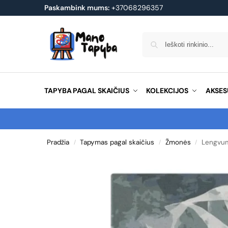
Paskambink mums:
+37068296357
TAPYBA PAGAL SKAIČIUS
KOLEKCIJOS
AKSES
Pradžia
Tapymas pagal skaičius
Žmonės
Lengvu
/
/
/