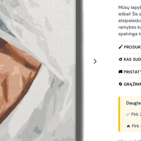
Mūsų tapybo
ieškai! Šis
atsipalaidu
ramybės ku
spalvinga t
🖌️ PRODU
🎨 KAS SUD
🚚 PRISTA
🔄 GRĄŽIN
Daugiau
✅ Pirk 
🔥 Pirk