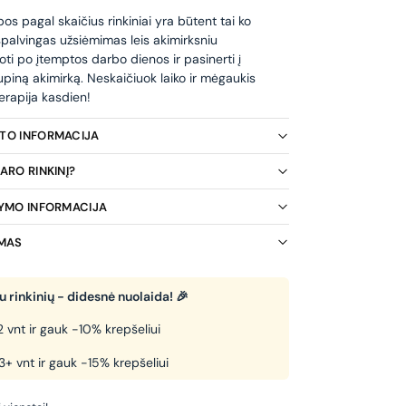
s pagal skaičius rinkiniai yra būtent tai ko
 spalvingas užsiėmimas leis akimirksniu
oti po įtemptos darbo dienos ir pasinerti į
piną akimirką. Neskaičiuok laiko ir mėgaukis
erapija kasdien!
KTO INFORMACIJA
ARO RINKINĮ?
TYMO INFORMACIJA
IMAS
 rinkinių - didesnė nuolaida! 🎉
2 vnt ir gauk -10% krepšeliui
 3+ vnt ir gauk -15% krepšeliui