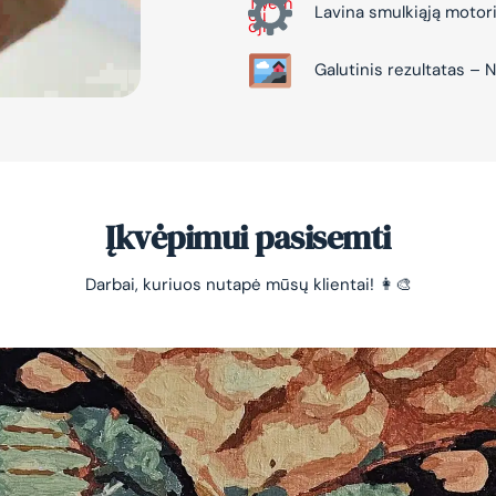
Lavina smulkiąją motor
Galutinis rezultatas 
Įkvėpimui pasisemti
Darbai, kuriuos nutapė mūsų klientai! 👩‍🎨