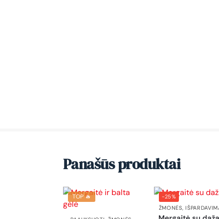
Panašūs produktai
TOP 🔥
-25%
ŽMONĖS
,
IŠPARDAVIM
Mergaitė su daža