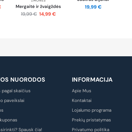
ŽMONĖS
Mergaitė ir žvaigždės
€
19,99
€
19,99
€
14,99
€
TOS NUORODOS
INFORMACIJA
 pagal skaičius
Apie Mus
io paveikslai
Kontaktai
os
Lojalumo programa
kuponas
Prekių pristatymas
sirinkti? Spausk čia!
Privatumo politika