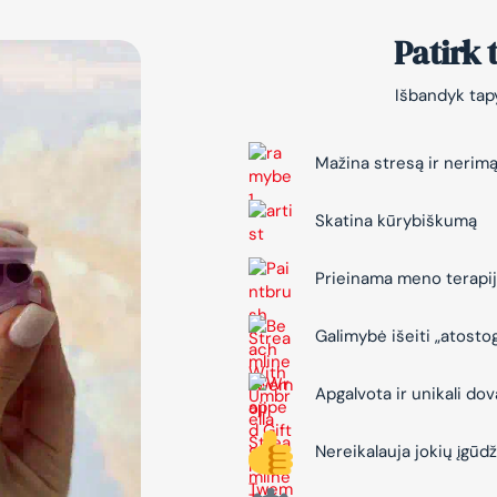
Patirk
Išbandyk tapy
Mažina stresą ir nerim
Skatina kūrybiškumą
Prieinama meno terapi
Galimybė išeiti „atosto
Apgalvota ir unikali do
Nereikalauja jokių įgūdž