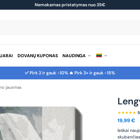
Nemokamas pristatymas nuo 35€
Ieškoti
UARAI
DOVANŲ KUPONAS
NAUDINGA
✅ Pirk 2 ir gauk -10% 🔥 Pirk 3+ ir gauk -15%
mo jausmas
Leng
★★★★★
5
19,99
€
leškai nauj
skubančias