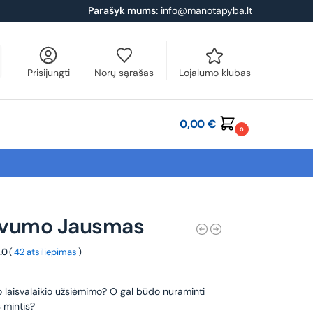
Parašyk mums:
info@manotapyba.lt
Prisijungti
Norų sąrašas
Lojalumo klubas
0,00
€
0
vumo Jausmas
.0
(
42 atsiliepimas
)
o laisvalaikio užsiėmimo? O gal būdo nuraminti
 mintis?