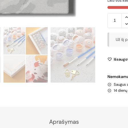
Liko vos keli
Už šį 
Išsaugot
Nemokamas
Saugus 
14 dien
Aprašymas