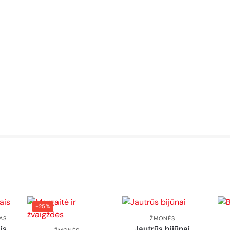
-25%
AS
ŽMONĖS
is
Jautrūs bijūnai