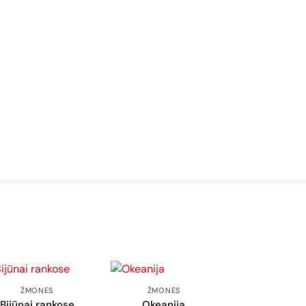
ŽMONĖS
ŽMONĖS
Bijūnai rankose
Okeanija