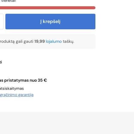
 vienetai!
Į krepšelį
produktą gali gauti
19,99
lojalumo
taškų.
i
 pristatymas nuo 35 €
atsiskaitymas
ų
grąžinimo garantija