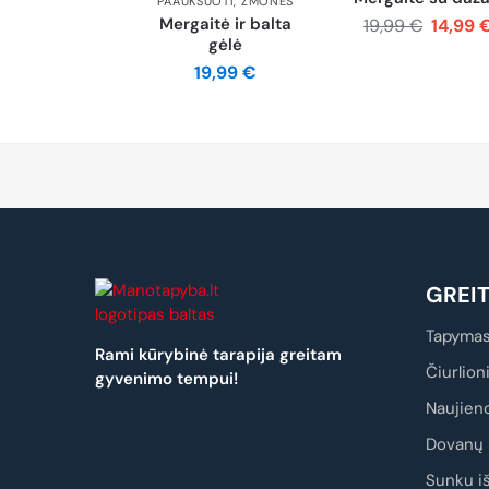
PAAUKSUOTI
,
ŽMONĖS
Mergaitė ir balta
19,99
€
14,99
gėlė
19,99
€
GREI
Tapymas
Rami kūrybinė tarapija greitam
Čiurlion
gyvenimo tempui!
Naujien
Dovanų 
Sunku iš