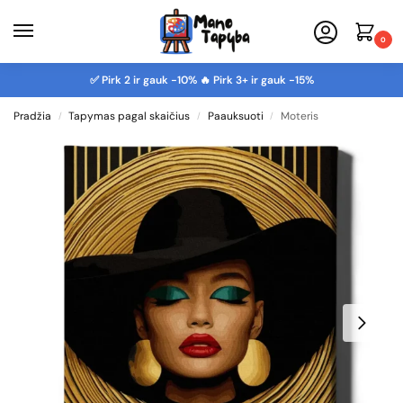
0
✅ Pirk 2 ir gauk -10% 🔥 Pirk 3+ ir gauk -15%
Pradžia
Tapymas pagal skaičius
Paauksuoti
Moteris
/
/
/