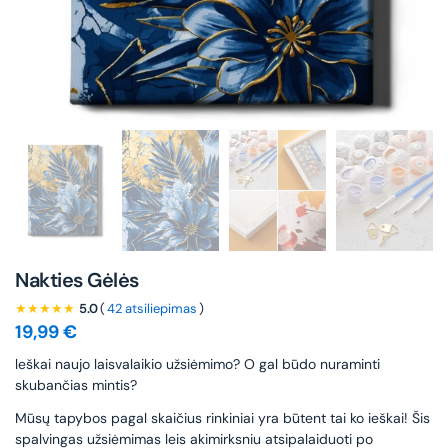
Nakties Gėlės
★★★★★
5.0
(
42 atsiliepimas
)
19,99
€
leškai naujo laisvalaikio užsiėmimo? O gal būdo nuraminti
skubančias mintis?
Mūsų tapybos pagal skaičius rinkiniai yra būtent tai ko ieškai! Šis
spalvingas užsiėmimas leis akimirksniu atsipalaiduoti po