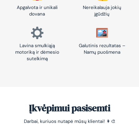
Apgalvota ir unikali
Nereikalauja jokių
dovana
įgūdžių
Lavina smulkiąją
Galutinis rezultatas –
motoriką ir dėmesio
Namų puošmena
sutelkimą
Įkvėpimui pasisemti
Darbai, kuriuos nutapė mūsų klientai! 👩‍🎨