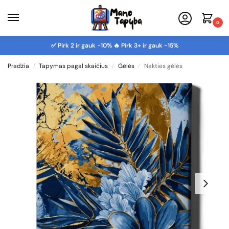
0
✅ Pirk 2 ir gauk -10% 🔥 Pirk 3+ ir gauk -15%
Pradžia
Tapymas pagal skaičius
Gėlės
Nakties gėlės
/
/
/