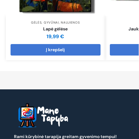
GĖLĖS
,
GYVŪNAI
,
NAUJIENOS
Lapė gėlėse
Jauk
19,99
€
Į krepšelį
Rami kūrybinė tarapija greitam gyvenimo tempui!