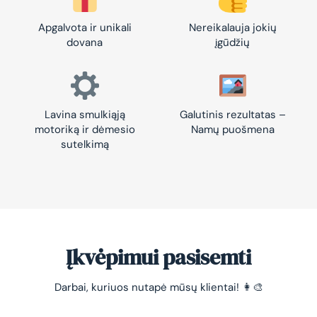
Apgalvota ir unikali
Nereikalauja jokių
dovana
įgūdžių
Lavina smulkiąją
Galutinis rezultatas –
motoriką ir dėmesio
Namų puošmena
sutelkimą
Įkvėpimui pasisemti
Darbai, kuriuos nutapė mūsų klientai! 👩‍🎨