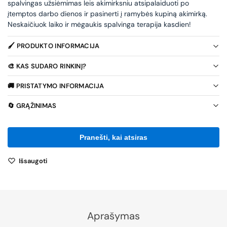
spalvingas užsiėmimas leis akimirksniu atsipalaiduoti po
įtemptos darbo dienos ir pasinerti į ramybės kupiną akimirką.
Neskaičiuok laiko ir mėgaukis spalvinga terapija kasdien!
🖌️ PRODUKTO INFORMACIJA
🎨 KAS SUDARO RINKINĮ?
🚚 PRISTATYMO INFORMACIJA
🔄 GRĄŽINIMAS
Išsaugoti
Aprašymas