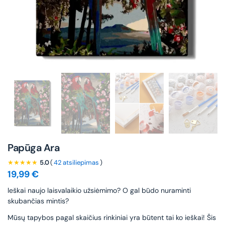
Papūga Ara
★★★★★
5.0
(
42 atsiliepimas
)
19,99
€
leškai naujo laisvalaikio užsiėmimo? O gal būdo nuraminti
skubančias mintis?
Mūsų tapybos pagal skaičius rinkiniai yra būtent tai ko ieškai! Šis