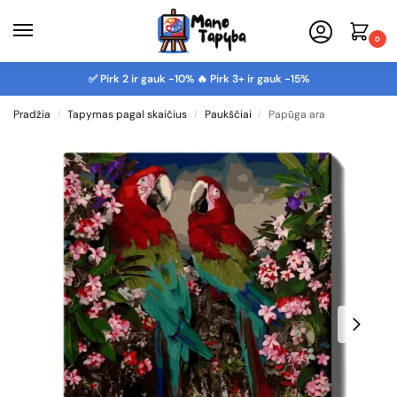
0
✅ Pirk 2 ir gauk -10% 🔥 Pirk 3+ ir gauk -15%
Pradžia
Tapymas pagal skaičius
Paukščiai
Papūga ara
/
/
/