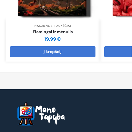
NAUJIENOS
,
PAUKŠČIAI
Flamingai ir mėnulis
19,99
€
Į krepšelį