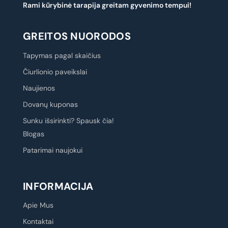
Rami kūrybinė tarapija greitam gyvenimo tempui!
GREITOS NUORODOS
Tapymas pagal skaičius
Čiurlionio paveikslai
Naujienos
Dovanų kuponas
Sunku išsirinkti? Spausk čia!
Blogas
Patarimai naujokui
INFORMACIJA
Apie Mus
Kontaktai