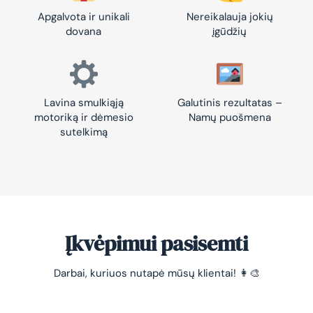
Apgalvota ir unikali
Nereikalauja jokių
dovana
įgūdžių
Lavina smulkiąją
Galutinis rezultatas –
motoriką ir dėmesio
Namų puošmena
sutelkimą
Įkvėpimui pasisemti
Darbai, kuriuos nutapė mūsų klientai! 👩‍🎨