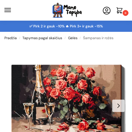
0
✅ Pirk 2 ir gauk -10% 🔥 Pirk 3+ ir gauk -15%
Pradžia
Tapymas pagal skaičius
Gėlės
Šampanas ir rožės
/
/
/