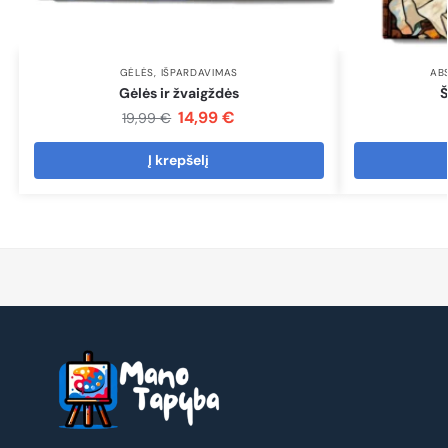
GĖLĖS
,
IŠPARDAVIMAS
AB
Gėlės ir žvaigždės
Š
14,99
€
19,99
€
Į krepšelį