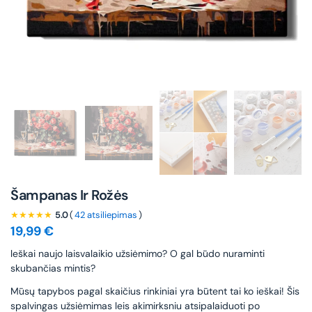
Šampanas Ir Rožės
★★★★★
5.0
(
42 atsiliepimas
)
19,99
€
leškai naujo laisvalaikio užsiėmimo? O gal būdo nuraminti
skubančias mintis?
Mūsų tapybos pagal skaičius rinkiniai yra būtent tai ko ieškai! Šis
spalvingas užsiėmimas leis akimirksniu atsipalaiduoti po