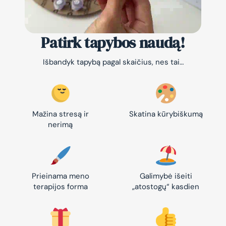
Patirk tapybos naudą!
Išbandyk tapybą pagal skaičius, nes tai…
Mažina stresą ir
Skatina kūrybiškumą
nerimą
Prieinama meno
Galimybė išeiti
terapijos forma
„atostogų“ kasdien