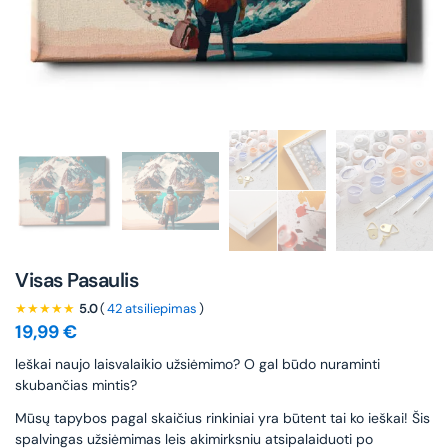
Visas Pasaulis
★★★★★
5.0
(
42 atsiliepimas
)
19,99
€
leškai naujo laisvalaikio užsiėmimo? O gal būdo nuraminti
skubančias mintis?
Mūsų tapybos pagal skaičius rinkiniai yra būtent tai ko ieškai! Šis
spalvingas užsiėmimas leis akimirksniu atsipalaiduoti po