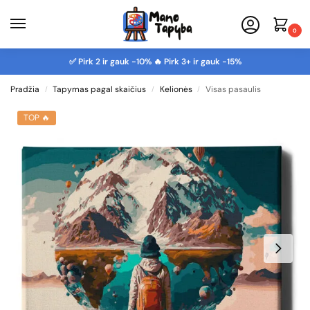
0
✅ Pirk 2 ir gauk -10% 🔥 Pirk 3+ ir gauk -15%
Pradžia
Tapymas pagal skaičius
Kelionės
Visas pasaulis
/
/
/
TOP 🔥