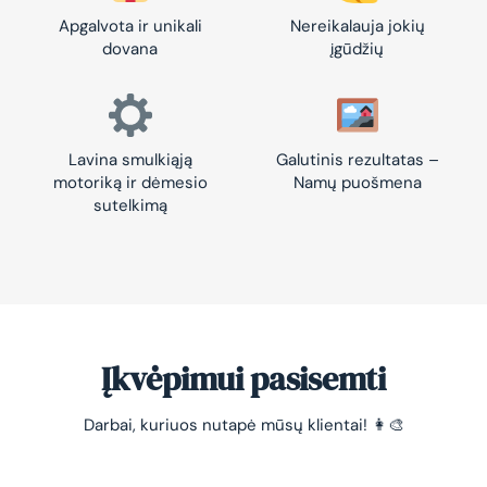
Apgalvota ir unikali
Nereikalauja jokių
dovana
įgūdžių
Lavina smulkiąją
Galutinis rezultatas –
motoriką ir dėmesio
Namų puošmena
sutelkimą
Įkvėpimui pasisemti
Darbai, kuriuos nutapė mūsų klientai! 👩‍🎨