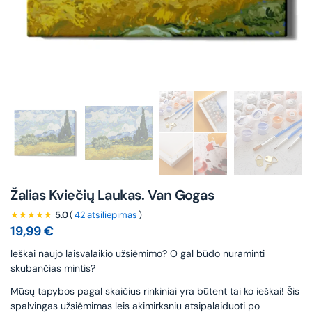
Žalias Kviečių Laukas. Van Gogas
★★★★★
5.0
(
42 atsiliepimas
)
19,99
€
leškai naujo laisvalaikio užsiėmimo? O gal būdo nuraminti
skubančias mintis?
Mūsų tapybos pagal skaičius rinkiniai yra būtent tai ko ieškai! Šis
spalvingas užsiėmimas leis akimirksniu atsipalaiduoti po