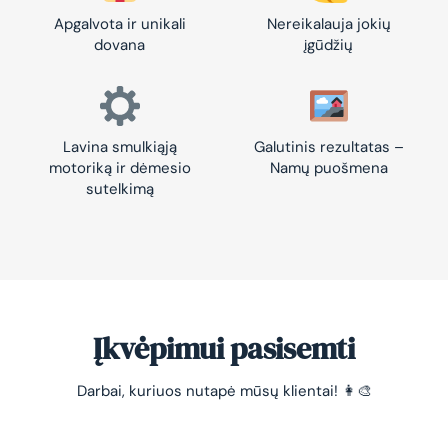
Apgalvota ir unikali
Nereikalauja jokių
dovana
įgūdžių
Lavina smulkiąją
Galutinis rezultatas –
motoriką ir dėmesio
Namų puošmena
sutelkimą
Įkvėpimui pasisemti
Darbai, kuriuos nutapė mūsų klientai! 👩‍🎨