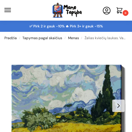
0
✅ Pirk 2 ir gauk -10% 🔥 Pirk 3+ ir gauk -15%
Pradžia
Tapymas pagal skaičius
Menas
Žalias kviečių laukas. Van Gogas
/
/
/