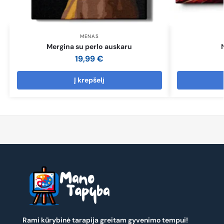
MENAS
Mergina su perlo auskaru
19,99
€
Į krepšelį
Rami kūrybinė tarapija greitam gyvenimo tempui!