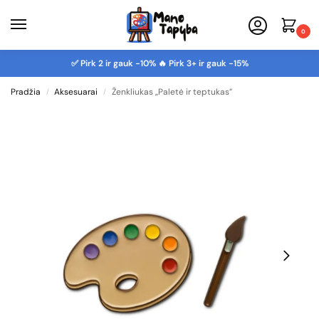
0
✅ Pirk 2 ir gauk -10% 🔥 Pirk 3+ ir gauk -15%
Pradžia
Aksesuarai
Ženkliukas „Paletė ir teptukas”
/
/