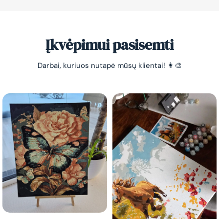
Įkvėpimui pasisemti
Darbai, kuriuos nutapė mūsų klientai! 👩‍🎨