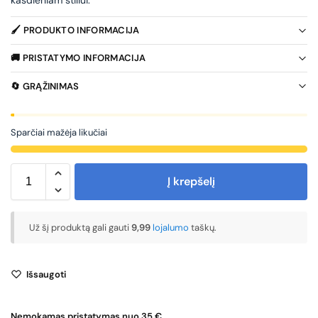
🖌️ PRODUKTO INFORMACIJA
🚚 PRISTATYMO INFORMACIJA
🔄 GRĄŽINIMAS
Sparčiai mažėja likučiai
Į krepšelį
Už šį produktą gali gauti
9,99
lojalumo
taškų.
Išsaugoti
Nemokamas pristatymas nuo 35 €