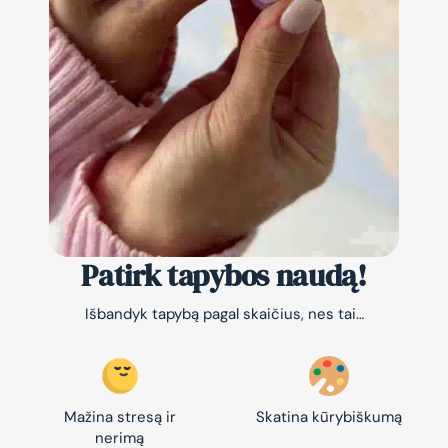
Patirk tapybos naudą!
Išbandyk tapybą pagal skaičius, nes tai…
Mažina stresą ir
Skatina kūrybiškumą
nerimą