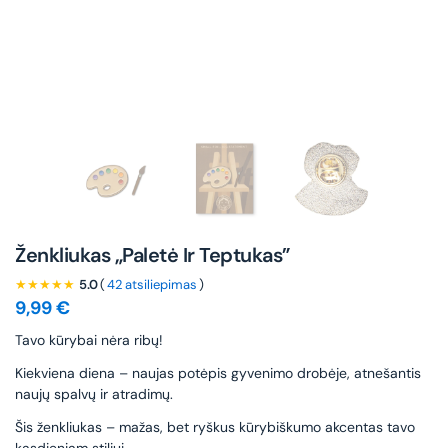
Ženkliukas „Paletė Ir Teptukas”
★★★★★
5.0
(
42 atsiliepimas
)
9,99
€
Tavo kūrybai nėra ribų!
Kiekviena diena – naujas potėpis gyvenimo drobėje, atnešantis
naujų spalvų ir atradimų.
Šis ženkliukas – mažas, bet ryškus kūrybiškumo akcentas tavo
kasdieniam stiliui.