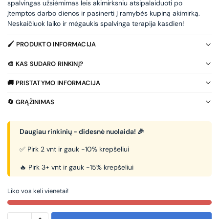
spalvingas užsiėmimas leis akimirksniu atsipalaiduoti po
įtemptos darbo dienos ir pasinerti į ramybės kupiną akimirką.
Neskaičiuok laiko ir mėgaukis spalvinga terapija kasdien!
🖌️ PRODUKTO INFORMACIJA
🎨 KAS SUDARO RINKINĮ?
🚚 PRISTATYMO INFORMACIJA
🔄 GRĄŽINIMAS
Daugiau rinkinių - didesnė nuolaida! 🎉
✅ Pirk 2 vnt ir gauk -10% krepšeliui
🔥 Pirk 3+ vnt ir gauk -15% krepšeliui
Liko vos keli vienetai!