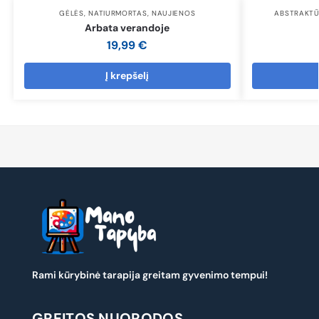
GĖLĖS
,
NATIURMORTAS
,
NAUJIENOS
ABSTRAKT
Arbata verandoje
19,99
€
Į krepšelį
Rami kūrybinė tarapija greitam gyvenimo tempui!
GREITOS NUORODOS