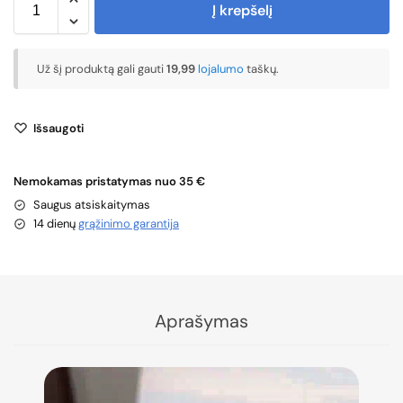
Į krepšelį
Už šį produktą gali gauti
19,99
lojalumo
taškų.
Išsaugoti
Nemokamas pristatymas nuo 35 €
Saugus atsiskaitymas
14 dienų
grąžinimo garantija
Aprašymas