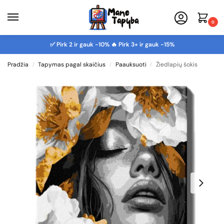
0
✅ Pirk 2 ir gauk -10% 🔥 Pirk 3+ ir gauk -15%
Pradžia
Tapymas pagal skaičius
Paauksuoti
Žiedlapių šokis
/
/
/