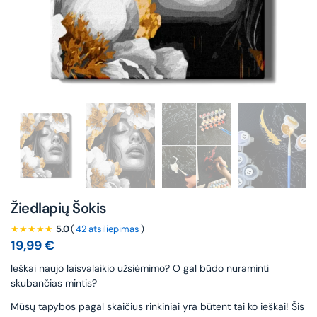
Žiedlapių Šokis
★★★★★
5.0
(
42 atsiliepimas
)
19,99
€
leškai naujo laisvalaikio užsiėmimo? O gal būdo nuraminti
skubančias mintis?
Mūsų tapybos pagal skaičius rinkiniai yra būtent tai ko ieškai! Šis