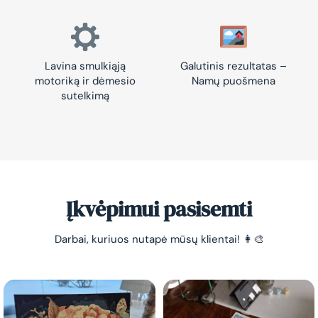
Lavina smulkiąją
Galutinis rezultatas –
motoriką ir dėmesio
Namų puošmena
sutelkimą
Įkvėpimui pasisemti
Darbai, kuriuos nutapė mūsų klientai! 👩‍🎨