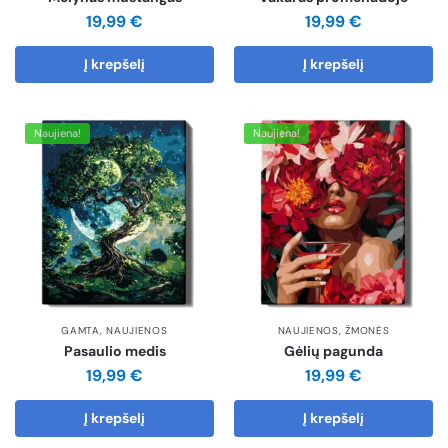
19,99
€
19,99
€
Į krepšelį
Į krepšelį
Naujiena!
Naujiena!
GAMTA
,
NAUJIENOS
NAUJIENOS
,
ŽMONĖS
Pasaulio medis
Gėlių pagunda
19,99
€
19,99
€
Į krepšelį
Į krepšelį