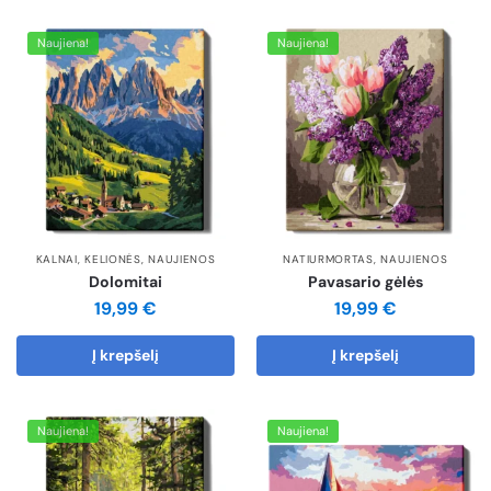
Naujiena!
Naujiena!
KALNAI
,
KELIONĖS
,
NAUJIENOS
NATIURMORTAS
,
NAUJIENOS
Dolomitai
Pavasario gėlės
19,99
€
19,99
€
Į krepšelį
Į krepšelį
Naujiena!
Naujiena!