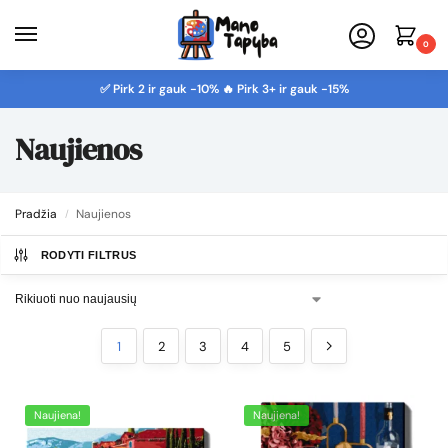
0
✅ Pirk 2 ir gauk -10% 🔥 Pirk 3+ ir gauk -15%
Naujienos
Pradžia
Naujienos
/
RODYTI FILTRUS
1
2
3
4
5
Naujiena!
Naujiena!