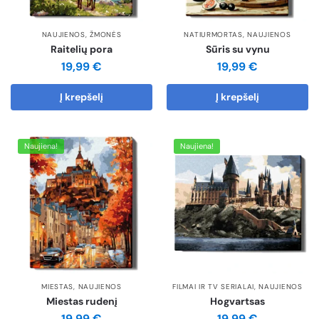
NAUJIENOS
,
ŽMONĖS
NATIURMORTAS
,
NAUJIENOS
Raitelių pora
Sūris su vynu
19,99
€
19,99
€
Į krepšelį
Į krepšelį
Naujiena!
Naujiena!
MIESTAS
,
NAUJIENOS
FILMAI IR TV SERIALAI
,
NAUJIENOS
Miestas rudenį
Hogvartsas
19,99
€
19,99
€