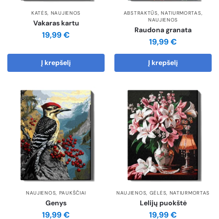
KATĖS
,
NAUJIENOS
ABSTRAKTŪS
,
NATIURMORTAS
,
NAUJIENOS
Vakaras kartu
Raudona granata
19,99
€
19,99
€
Į krepšelį
Į krepšelį
NAUJIENOS
,
PAUKŠČIAI
NAUJIENOS
,
GĖLĖS
,
NATIURMORTAS
Genys
Lelijų puokštė
19,99
€
19,99
€