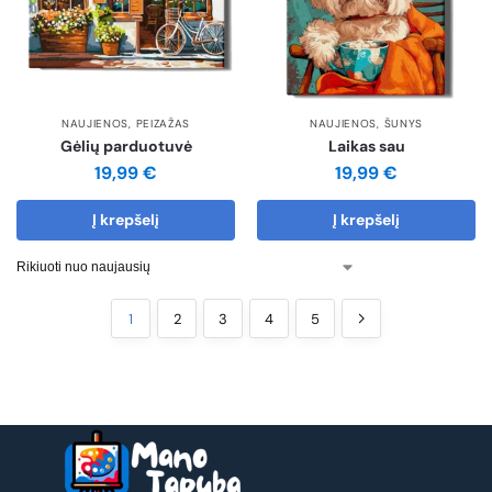
NAUJIENOS
,
PEIZAŽAS
NAUJIENOS
,
ŠUNYS
Gėlių parduotuvė
Laikas sau
19,99
€
19,99
€
Į krepšelį
Į krepšelį
1
2
3
4
5