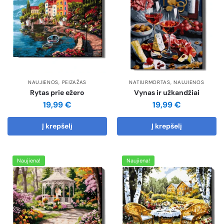
NAUJIENOS
,
PEIZAŽAS
NATIURMORTAS
,
NAUJIENOS
Rytas prie ežero
Vynas ir užkandžiai
19,99
€
19,99
€
Į krepšelį
Į krepšelį
Naujiena!
Naujiena!