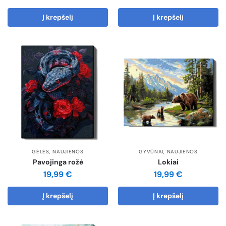
Į krepšelį
Į krepšelį
GĖLĖS
,
NAUJIENOS
GYVŪNAI
,
NAUJIENOS
Pavojinga rožė
Lokiai
19,99
€
19,99
€
Į krepšelį
Į krepšelį