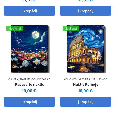
Į krepšelį
Į krepšelį
Naujiena!
Naujiena!
GAMTA
,
NAUJIENOS
,
PEIZAŽAS
KELIONĖS
,
MIESTAS
,
NAUJIENOS
Pavasario naktis
Naktis Romoje
19,99
€
19,99
€
Į krepšelį
Į krepšelį