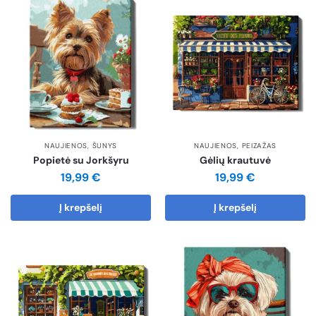
NAUJIENOS
,
ŠUNYS
NAUJIENOS
,
PEIZAŽAS
Popietė su Jorkšyru
Gėlių krautuvė
19,99
€
19,99
€
Į krepšelį
Į krepšelį