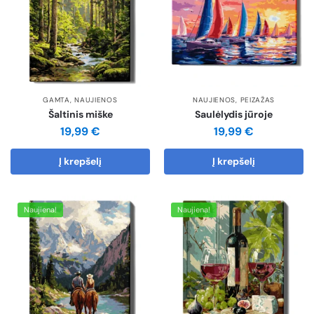
GAMTA
,
NAUJIENOS
NAUJIENOS
,
PEIZAŽAS
Šaltinis miške
Saulėlydis jūroje
19,99
€
19,99
€
Į krepšelį
Į krepšelį
Naujiena!
Naujiena!