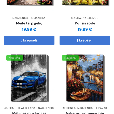
NAUJIENOS
,
ROMANTIKA
GAMTA
,
NAUJIENOS
Meilė tarp gėlių
Poilsis sode
19,99
€
19,99
€
Į krepšelį
Į krepšelį
Naujiena!
Naujiena!
AUTOMOBILIAI IR LAIVAI
,
NAUJIENOS
KELIONĖS
,
NAUJIENOS
,
PEIZAŽAS
Mėlynas mustangas
Vakaras promenadoje