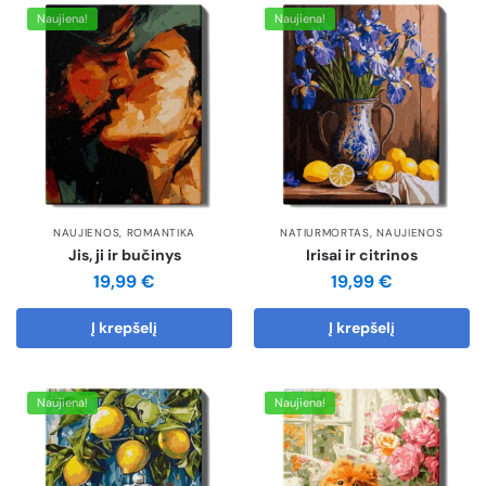
Naujiena!
Naujiena!
NAUJIENOS
,
ROMANTIKA
NATIURMORTAS
,
NAUJIENOS
Jis, ji ir bučinys
Irisai ir citrinos
19,99
€
19,99
€
Į krepšelį
Į krepšelį
Naujiena!
Naujiena!