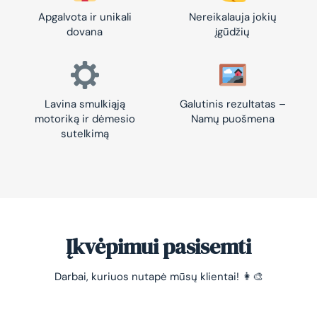
Apgalvota ir unikali
Nereikalauja jokių
dovana
įgūdžių
Lavina smulkiąją
Galutinis rezultatas –
motoriką ir dėmesio
Namų puošmena
sutelkimą
Įkvėpimui pasisemti
Darbai, kuriuos nutapė mūsų klientai! 👩‍🎨