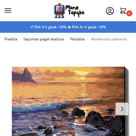
0
✅ Pirk 2 ir gauk -10% 🔥 Pirk 3+ ir gauk -15%
Pradžia
Tapymas pagal skaičius
Peizažas
Akmenuota pakrantė
/
/
/