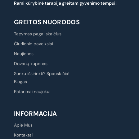
Rami kūrybinė tarapija greitam gyvenimo tempui!
GREITOS NUORODOS
Tapymas pagal skaičius
Čiurlionio paveikslai
Naujienos
Dovanų kuponas
Sunku išsirinkti? Spausk čia!
Blogas
Patarimai naujokui
INFORMACIJA
Apie Mus
Kontaktai