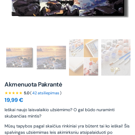
Akmenuota Pakrantė
★★★★★
5.0
(
42 atsiliepimas
)
19,99
€
leškai naujo laisvalaikio užsiėmimo? O gal būdo nuraminti
skubančias mintis?
Mūsų tapybos pagal skaičius rinkiniai yra būtent tai ko ieškai! Šis
spalvingas užsiėmimas leis akimirksniu atsipalaiduoti po