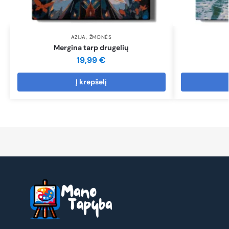
AZIJA
,
ŽMONĖS
Mergina tarp drugelių
19,99
€
Į krepšelį