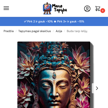
0
✅ Pirk 2 ir gauk -10% 🔥 Pirk 3+ ir gauk -15%
Pradžia
Tapymas pagal skaičius
Azija
Buda tarp lelijų
/
/
/