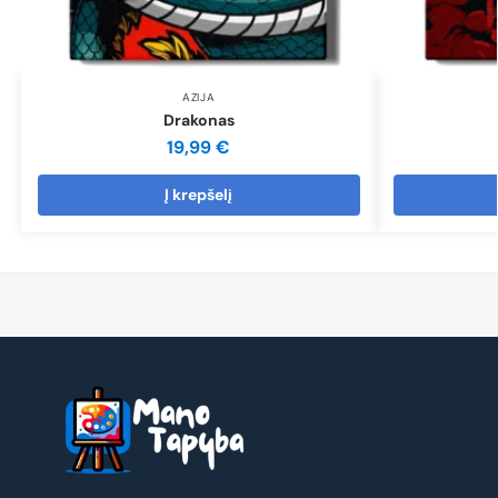
AZIJA
Drakonas
19,99
€
Į krepšelį