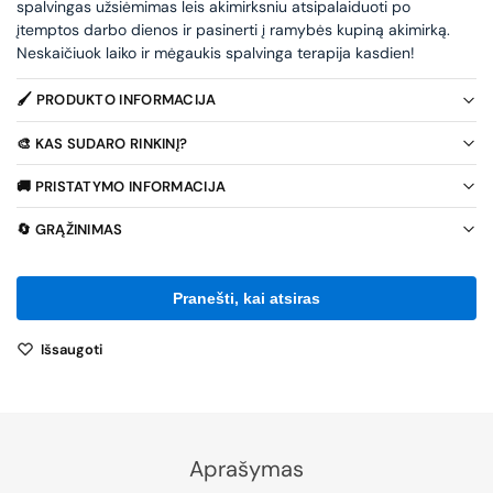
spalvingas užsiėmimas leis akimirksniu atsipalaiduoti po
įtemptos darbo dienos ir pasinerti į ramybės kupiną akimirką.
Neskaičiuok laiko ir mėgaukis spalvinga terapija kasdien!
🖌️ PRODUKTO INFORMACIJA
🎨 KAS SUDARO RINKINĮ?
🚚 PRISTATYMO INFORMACIJA
🔄 GRĄŽINIMAS
Išsaugoti
Aprašymas