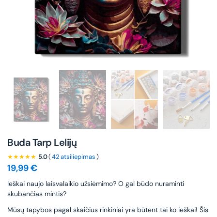
Buda Tarp Lelijų
★★★★★
5.0
(
42 atsiliepimas
)
19,99
€
leškai naujo laisvalaikio užsiėmimo? O gal būdo nuraminti
skubančias mintis?
Mūsų tapybos pagal skaičius rinkiniai yra būtent tai ko ieškai! Šis