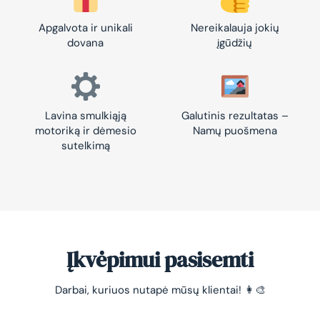
Apgalvota ir unikali
Nereikalauja jokių
dovana
įgūdžių
Lavina smulkiąją
Galutinis rezultatas –
motoriką ir dėmesio
Namų puošmena
sutelkimą
Įkvėpimui pasisemti
Darbai, kuriuos nutapė mūsų klientai! 👩‍🎨