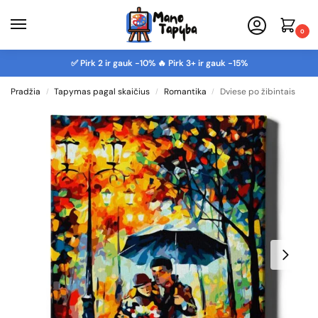
0
✅ Pirk 2 ir gauk -10% 🔥 Pirk 3+ ir gauk -15%
Pradžia
Tapymas pagal skaičius
Romantika
Dviese po žibintais
/
/
/