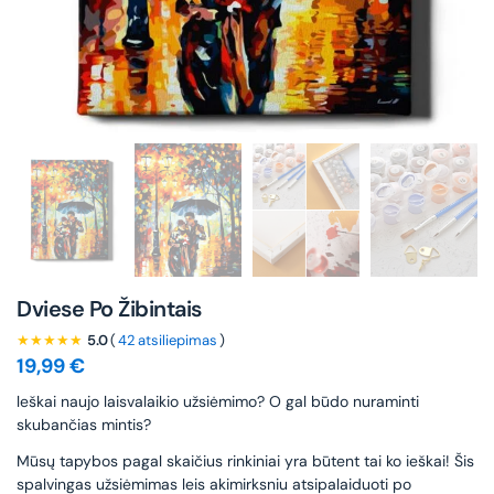
Dviese Po Žibintais
★★★★★
5.0
(
42 atsiliepimas
)
19,99
€
leškai naujo laisvalaikio užsiėmimo? O gal būdo nuraminti
skubančias mintis?
Mūsų tapybos pagal skaičius rinkiniai yra būtent tai ko ieškai! Šis
spalvingas užsiėmimas leis akimirksniu atsipalaiduoti po