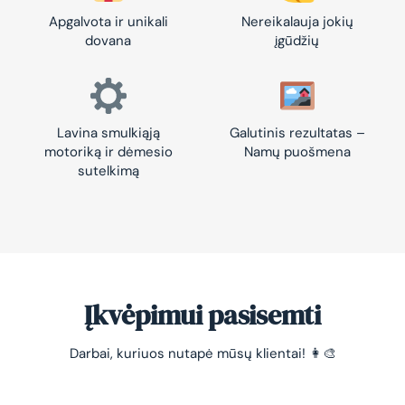
Apgalvota ir unikali
Nereikalauja jokių
dovana
įgūdžių
Lavina smulkiąją
Galutinis rezultatas –
motoriką ir dėmesio
Namų puošmena
sutelkimą
Įkvėpimui pasisemti
Darbai, kuriuos nutapė mūsų klientai! 👩‍🎨