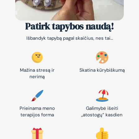
Patirk tapybos naudą!
Išbandyk tapybą pagal skaičius, nes tai…
Mažina stresą ir
Skatina kūrybiškumą
nerimą
Prieinama meno
Galimybė išeiti
terapijos forma
„atostogų“ kasdien