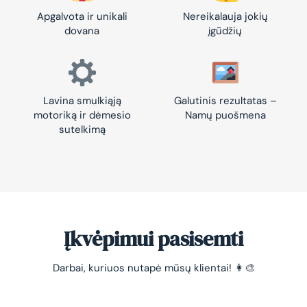
Apgalvota ir unikali
Nereikalauja jokių
dovana
įgūdžių
Lavina smulkiąją
Galutinis rezultatas –
motoriką ir dėmesio
Namų puošmena
sutelkimą
Įkvėpimui pasisemti
Darbai, kuriuos nutapė mūsų klientai! 👩‍🎨