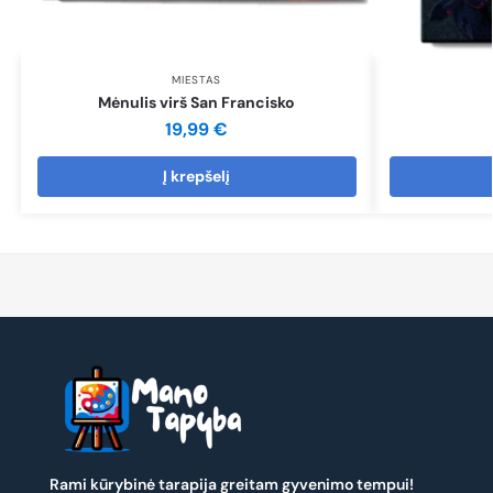
MIESTAS
Mėnulis virš San Francisko
19,99
€
Į krepšelį
Rami kūrybinė tarapija greitam gyvenimo tempui!