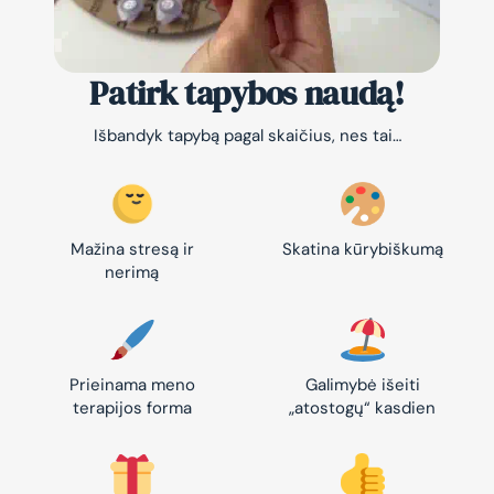
Patirk tapybos naudą!
Išbandyk tapybą pagal skaičius, nes tai…
Mažina stresą ir
Skatina kūrybiškumą
nerimą
Prieinama meno
Galimybė išeiti
terapijos forma
„atostogų“ kasdien