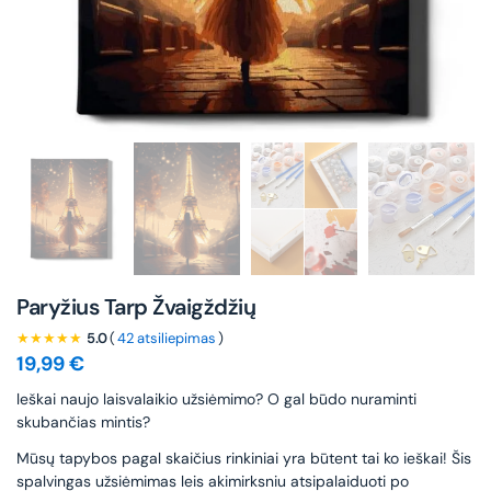
Paryžius Tarp Žvaigždžių
★★★★★
5.0
(
42 atsiliepimas
)
19,99
€
leškai naujo laisvalaikio užsiėmimo? O gal būdo nuraminti
skubančias mintis?
Mūsų tapybos pagal skaičius rinkiniai yra būtent tai ko ieškai! Šis
spalvingas užsiėmimas leis akimirksniu atsipalaiduoti po