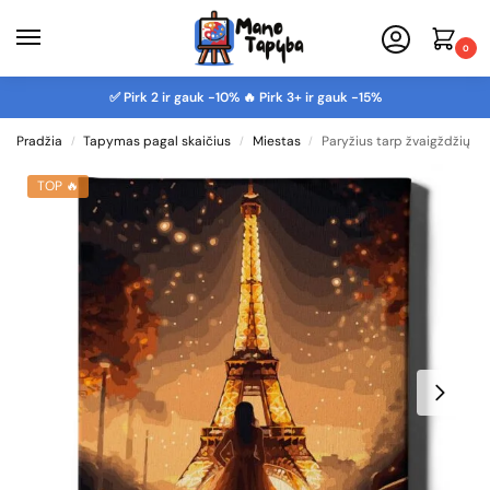
0
✅ Pirk 2 ir gauk -10% 🔥 Pirk 3+ ir gauk -15%
Pradžia
Tapymas pagal skaičius
Miestas
Paryžius tarp žvaigždžių
/
/
/
TOP 🔥