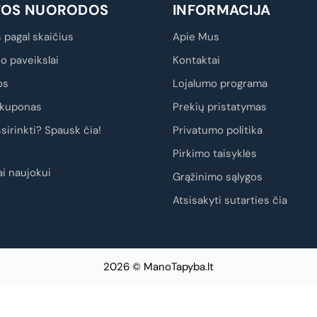
TOS NUORODOS
INFORMACIJA
 pagal skaičius
Apie Mus
io paveikslai
Kontaktai
os
Lojalumo programa
kuponas
Prekių pristatymas
sirinkti? Spausk čia!
Privatumo politika
Pirkimo taisyklės
i naujokui
Grąžinimo sąlygos
Atsisakyti sutarties čia
2026 © ManoTapyba.lt