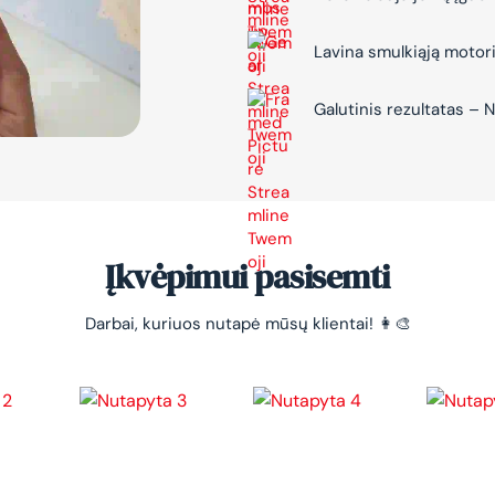
Lavina smulkiąją motor
Galutinis rezultatas 
Įkvėpimui pasisemti
Darbai, kuriuos nutapė mūsų klientai! 👩‍🎨