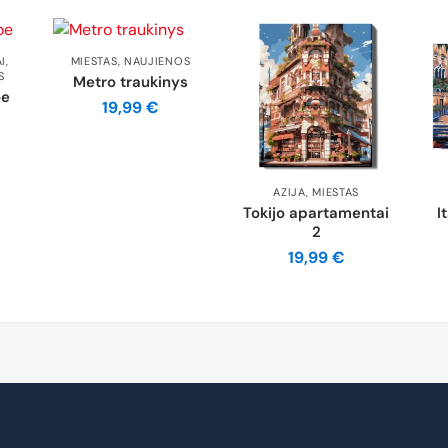
AI
,
MIESTAS
,
NAUJIENOS
S
Metro traukinys
oe
19,99
€
AZIJA
,
MIESTAS
Tokijo apartamentai
I
2
19,99
€