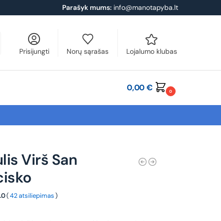
Parašyk mums:
info@manotapyba.lt
Prisijungti
Norų sąrašas
Lojalumo klubas
0,00
€
0
is Virš San
cisko
.0
(
42 atsiliepimas
)