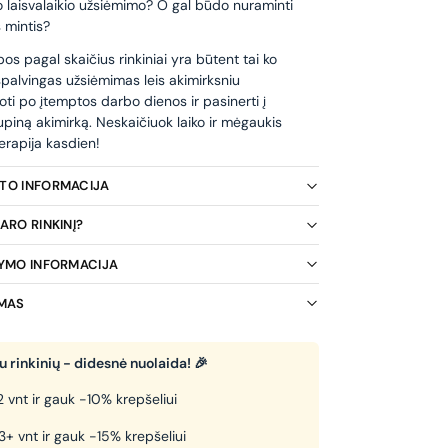
o laisvalaikio užsiėmimo? O gal būdo nuraminti
 mintis?
s pagal skaičius rinkiniai yra būtent tai ko
 spalvingas užsiėmimas leis akimirksniu
oti po įtemptos darbo dienos ir pasinerti į
piną akimirką. Neskaičiuok laiko ir mėgaukis
erapija kasdien!
KTO INFORMACIJA
ARO RINKINĮ?
TYMO INFORMACIJA
IMAS
 rinkinių - didesnė nuolaida! 🎉
2 vnt ir gauk -10% krepšeliui
 3+ vnt ir gauk -15% krepšeliui