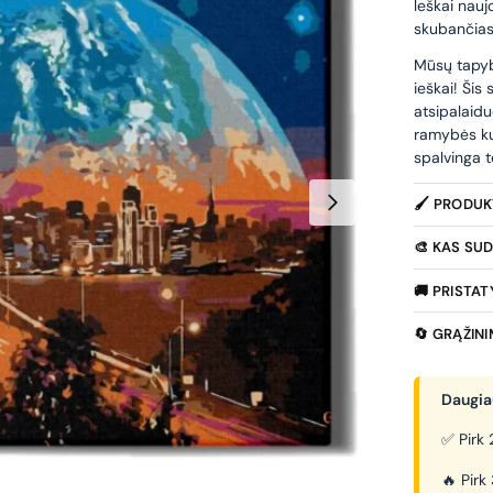
leškai nauj
skubančias
Mūsų tapybo
ieškai! Šis
atsipalaidu
ramybės ku
spalvinga t
🖌️ PRODU
🎨 KAS SUD
🚚 PRISTA
🔄 GRĄŽIN
Daugiau
✅ Pirk 
🔥 Pirk