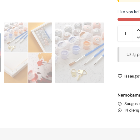
Liko vos keli
Už šį 
Išsaugot
Nemokamas
Saugus 
14 dien