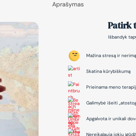
Aprašymas
Patirk
Išbandyk tapy
Mažina stresą ir nerim
Skatina kūrybiškumą
Prieinama meno terapi
Galimybė išeiti „atosto
Apgalvota ir unikali do
Nereikalauja jokių įgūdž