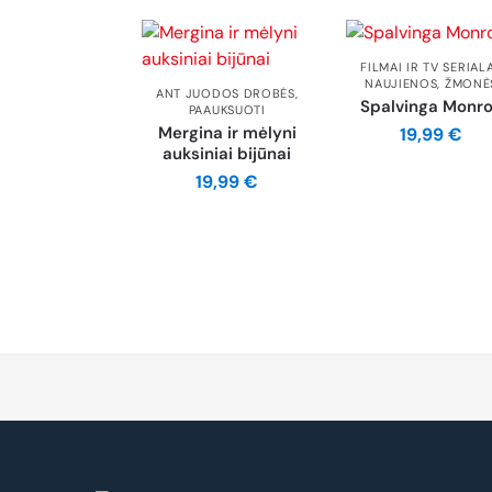
FILMAI IR TV SERIAL
NAUJIENOS
,
ŽMONĖ
ANT JUODOS DROBĖS
,
Spalvinga Monr
PAAUKSUOTI
Mergina ir mėlyni
19,99
€
auksiniai bijūnai
19,99
€