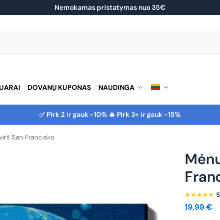
Nemokamas pristatymas nuo 35€
Ieškoti
UARAI
DOVANŲ KUPONAS
NAUDINGA
✅ Pirk 2 ir gauk -10% 🔥 Pirk 3+ ir gauk -15%
virš San Francisko
Mėnul
Fran
★★★★★
5
19,99
€