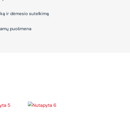
iką ir dėmesio sutelkimą
– Namų puošmena