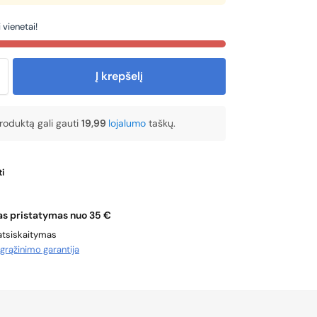
 vienetai!
Į krepšelį
produktą gali gauti
19,99
lojalumo
taškų.
i
 pristatymas nuo 35 €
atsiskaitymas
ų
grąžinimo garantija