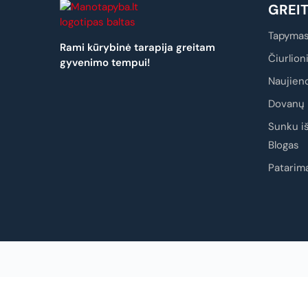
GREI
Tapymas
Rami kūrybinė tarapija greitam
Čiurlion
gyvenimo tempui!
Naujien
Dovanų 
Sunku iš
Blogas
Patarima