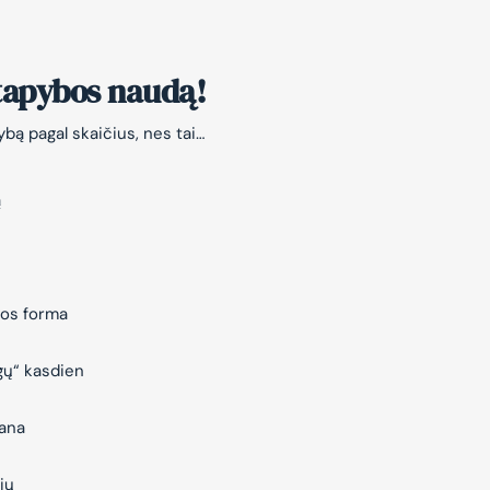
 tapybos naudą!
bą pagal skaičius, nes tai…
ą
jos forma
gų“ kasdien
vana
ių