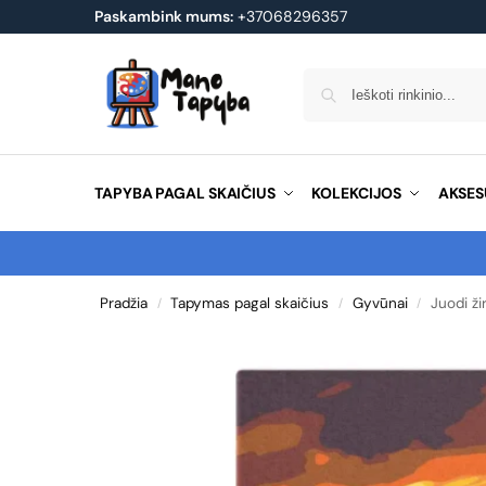
Paskambink mums:
+37068296357
TAPYBA PAGAL SKAIČIUS
KOLEKCIJOS
AKSES
Pradžia
Tapymas pagal skaičius
Gyvūnai
Juodi ži
/
/
/