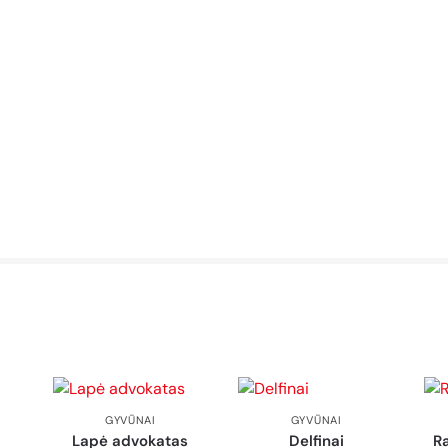
GYVŪNAI
GYVŪNAI
Lapė advokatas
Delfinai
Ra