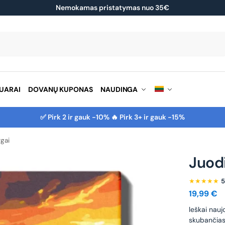
Nemokamas pristatymas nuo 35€
Ieškoti
UARAI
DOVANŲ KUPONAS
NAUDINGA
✅ Pirk 2 ir gauk -10% 🔥 Pirk 3+ ir gauk -15%
rgai
Juodi
★★★★★
5
19,99
€
leškai nauj
skubančias