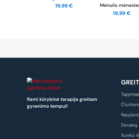
Mėnulio mėnesie
19,99
€
19,99
€
GREI
Tapymas
Rami kūrybinė tarapija greitam
Čiurlion
gyvenimo tempui!
Naujien
Dovanų 
Sunku iš