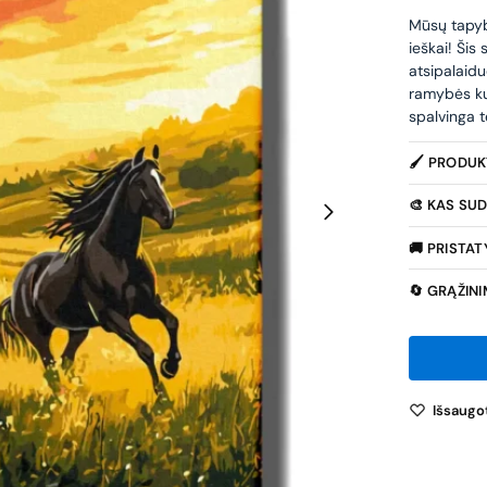
Mūsų tapybo
ieškai! Šis
atsipalaidu
ramybės ku
spalvinga t
🖌️ PRODU
🎨 KAS SUD
🚚 PRISTA
🔄 GRĄŽIN
Išsaugot