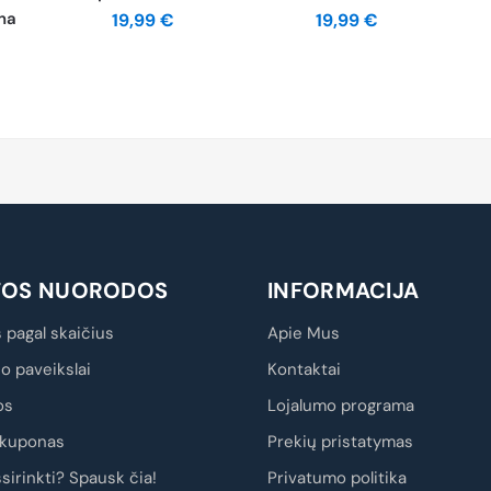
na
19,99
€
19,99
€
TOS NUORODOS
INFORMACIJA
 pagal skaičius
Apie Mus
io paveikslai
Kontaktai
os
Lojalumo programa
kuponas
Prekių pristatymas
sirinkti? Spausk čia!
Privatumo politika