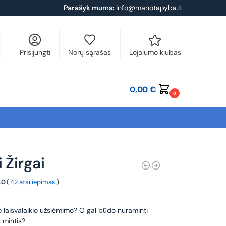
Parašyk mums:
info@manotapyba.lt
Prisijungti
Norų sąrašas
Lojalumo klubas
0,00
€
0
 Žirgai
.0
(
42 atsiliepimas
)
o laisvalaikio užsiėmimo? O gal būdo nuraminti
 mintis?