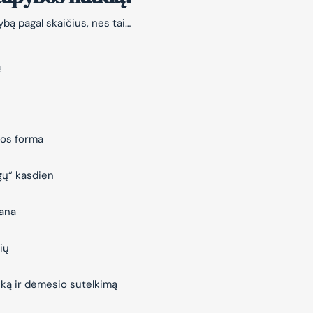
bą pagal skaičius, nes tai…
ą
jos forma
gų“ kasdien
vana
ių
iką ir dėmesio sutelkimą