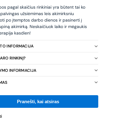
s pagal skaičius rinkiniai yra būtent tai ko
 spalvingas užsiėmimas leis akimirksniu
oti po įtemptos darbo dienos ir pasinerti į
piną akimirką. Neskaičiuok laiko ir mėgaukis
erapija kasdien!
KTO INFORMACIJA
ARO RINKINĮ?
TYMO INFORMACIJA
IMAS
i