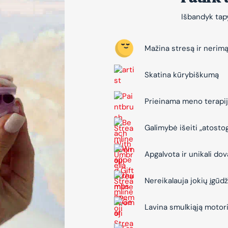
Išbandyk tapy
Mažina stresą ir nerim
Skatina kūrybiškumą
Prieinama meno terapi
Galimybė išeiti „atosto
Apgalvota ir unikali do
Nereikalauja jokių įgūdž
Lavina smulkiąją motor