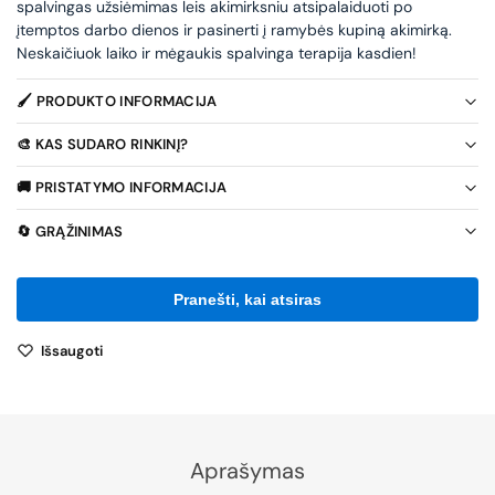
spalvingas užsiėmimas leis akimirksniu atsipalaiduoti po
įtemptos darbo dienos ir pasinerti į ramybės kupiną akimirką.
Neskaičiuok laiko ir mėgaukis spalvinga terapija kasdien!
🖌️ PRODUKTO INFORMACIJA
🎨 KAS SUDARO RINKINĮ?
🚚 PRISTATYMO INFORMACIJA
🔄 GRĄŽINIMAS
Išsaugoti
Aprašymas