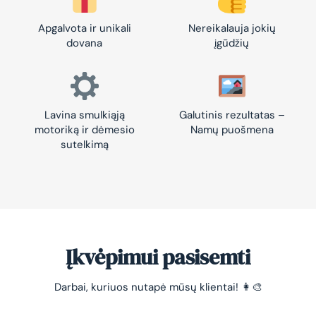
Apgalvota ir unikali
Nereikalauja jokių
dovana
įgūdžių
Lavina smulkiąją
Galutinis rezultatas –
motoriką ir dėmesio
Namų puošmena
sutelkimą
Įkvėpimui pasisemti
Darbai, kuriuos nutapė mūsų klientai! 👩‍🎨