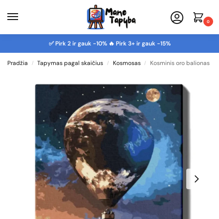
0
✅ Pirk 2 ir gauk -10% 🔥 Pirk 3+ ir gauk -15%
Pradžia
Tapymas pagal skaičius
Kosmosas
Kosminis oro balionas
/
/
/