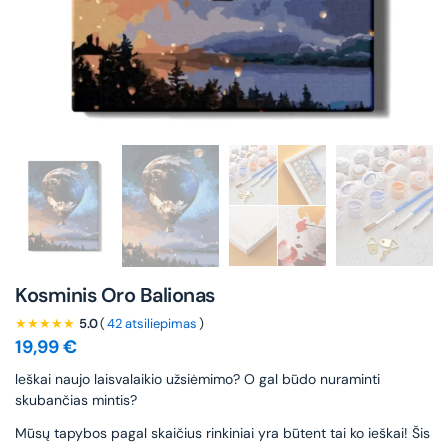
Kosminis Oro Balionas
★★★★★
5.0
(
42 atsiliepimas
)
19,99
€
leškai naujo laisvalaikio užsiėmimo? O gal būdo nuraminti
skubančias mintis?
Mūsų tapybos pagal skaičius rinkiniai yra būtent tai ko ieškai! Šis