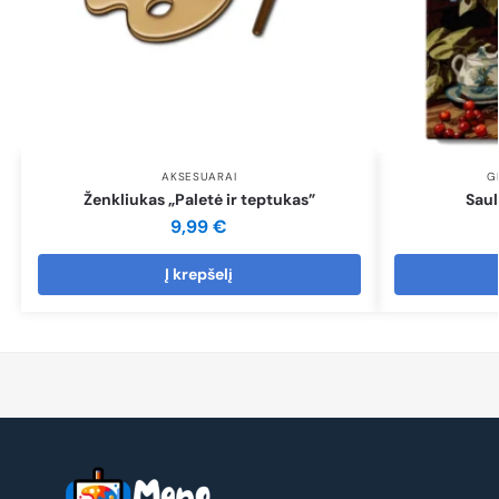
AKSESUARAI
G
Ženkliukas „Paletė ir teptukas”
Saul
9,99
€
Į krepšelį