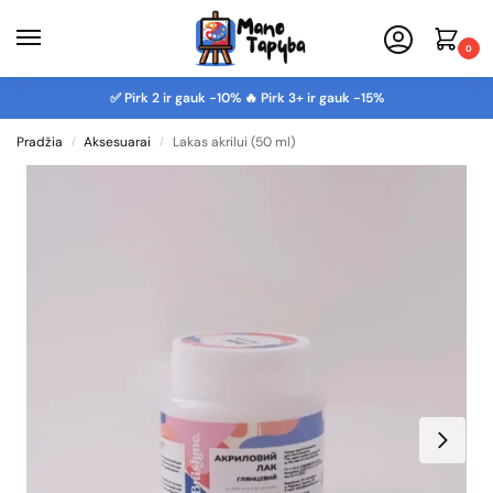
0
✅ Pirk 2 ir gauk -10% 🔥 Pirk 3+ ir gauk -15%
Pradžia
Aksesuarai
Lakas akrilui (50 ml)
/
/