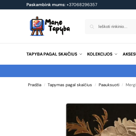
Paskambink mums:
+37068296357
TAPYBA PAGAL SKAIČIUS
KOLEKCIJOS
AKSES
Pradžia
Tapymas pagal skaičius
Paauksuoti
Mergi
/
/
/