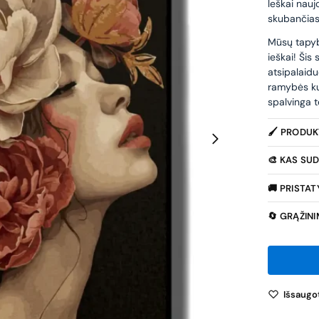
leškai nauj
skubančias
Mūsų tapybo
ieškai! Šis
atsipalaidu
ramybės ku
spalvinga t
🖌️ PRODU
🎨 KAS SUD
🚚 PRISTA
🔄 GRĄŽIN
Išsaugot