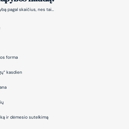
bą pagal skaičius, nes tai…
ą
jos forma
gų“ kasdien
vana
ių
iką ir dėmesio sutelkimą