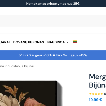
Nemokamas pristatymas nuo 35€
Ieškoti
UARAI
DOVANŲ KUPONAS
NAUDINGA
✅ Pirk 2 ir gauk -10% 🔥 Pirk 3+ ir gauk -15%
na ir nuostabūs bijūnai
Merg
Bijūn
★★★★★
5
19,99
€