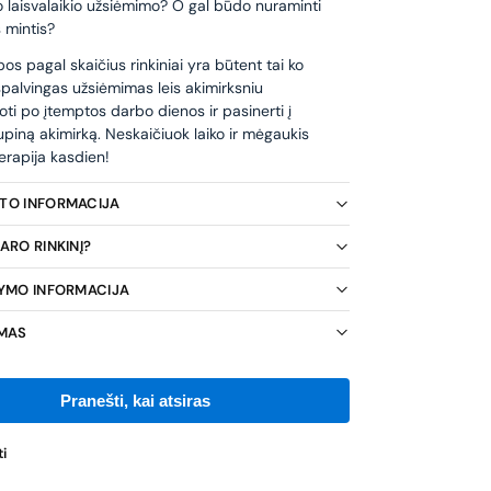
o laisvalaikio užsiėmimo? O gal būdo nuraminti
 mintis?
s pagal skaičius rinkiniai yra būtent tai ko
 spalvingas užsiėmimas leis akimirksniu
oti po įtemptos darbo dienos ir pasinerti į
piną akimirką. Neskaičiuok laiko ir mėgaukis
erapija kasdien!
KTO INFORMACIJA
ARO RINKINĮ?
TYMO INFORMACIJA
IMAS
i