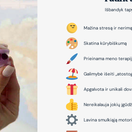
Išbandyk tapy
Mažina stresą ir nerim
Skatina kūrybiškumą
Prieinama meno terapi
Galimybė išeiti „atosto
Apgalvota ir unikali do
Nereikalauja jokių įgūdž
Lavina smulkiąją motor