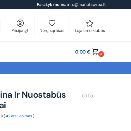
Parašyk mums:
info@manotapyba.lt
Prisijungti
Norų sąrašas
Lojalumo klubas
0,00
€
0
ina Ir Nuostabūs
ai
.0
(
42 atsiliepimas
)