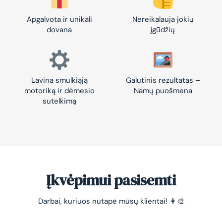
Apgalvota ir unikali
Nereikalauja jokių
dovana
įgūdžių
Lavina smulkiąją
Galutinis rezultatas –
motoriką ir dėmesio
Namų puošmena
sutelkimą
Įkvėpimui pasisemti
Darbai, kuriuos nutapė mūsų klientai! 👩‍🎨