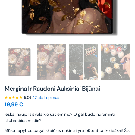
Mergina Ir Raudoni Auksiniai Bijūnai
★★★★★
5.0
(
42 atsiliepimas
)
19,99
€
leškai naujo laisvalaikio užsiėmimo? O gal būdo nuraminti
skubančias mintis?
Mūsų tapybos pagal skaičius rinkiniai yra būtent tai ko ieškai! Šis