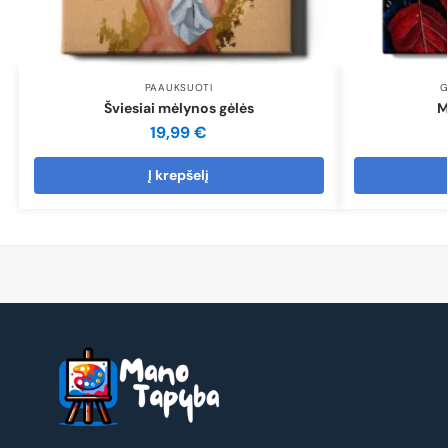
PAAUKSUOTI
G
Šviesiai mėlynos gėlės
M
19,99
€
Į krepšelį