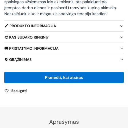
spalvingas užsiėmimas leis akimirksniu atsipalaiduoti po
įtemptos darbo dienos ir pasinerti į ramybės kupiną akimirką.
Neskaičiuok laiko ir mėgaukis spalvinga terapija kasdien!
🖌️ PRODUKTO INFORMACIJA
🎨 KAS SUDARO RINKINĮ?
🚚 PRISTATYMO INFORMACIJA
🔄 GRĄŽINIMAS
Išsaugoti
Aprašymas