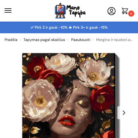
0
✅ Pirk 2 ir gauk -10% 🔥 Pirk 3+ ir gauk -15%
Pradžia
Tapymas pagal skaičius
Paauksuoti
Mergina ir raudoni auksiniai bijūnai
/
/
/