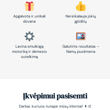
Apgalvota ir unikali
Nereikalauja jokių
dovana
įgūdžių
Lavina smulkiąją
Galutinis rezultatas –
motoriką ir dėmesio
Namų puošmena
sutelkimą
Įkvėpimui pasisemti
Darbai, kuriuos nutapė mūsų klientai! 👩‍🎨