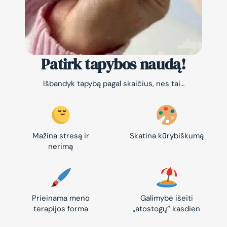
Patirk tapybos naudą!
Išbandyk tapybą pagal skaičius, nes tai…
Mažina stresą ir
Skatina kūrybiškumą
nerimą
Prieinama meno
Galimybė išeiti
terapijos forma
„atostogų“ kasdien