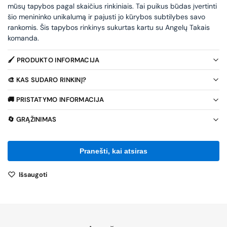
mūsų tapybos pagal skaičius rinkiniais. Tai puikus būdas įvertinti
šio menininko unikalumą ir pajusti jo kūrybos subtilybes savo
rankomis. Šis tapybos rinkinys sukurtas kartu su Angelų Takais
komanda.
🖌️ PRODUKTO INFORMACIJA
🎨 KAS SUDARO RINKINĮ?
🚚 PRISTATYMO INFORMACIJA
🔄 GRĄŽINIMAS
Išsaugoti