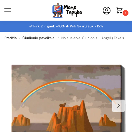
0
✅ Pirk 2 ir gauk -10% 🔥 Pirk 3+ ir gauk -15%
Pradžia
Čiurlionio paveikslai
Nojaus arka. Čiurlionis – Angelų Takais
/
/