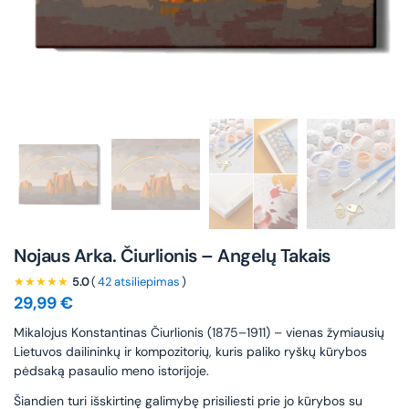
Nojaus Arka. Čiurlionis – Angelų Takais
★★★★★
5.0
(
42 atsiliepimas
)
29,99
€
Mikalojus Konstantinas Čiurlionis (1875–1911) – vienas žymiausių
Lietuvos dailininkų ir kompozitorių, kuris paliko ryškų kūrybos
pėdsaką pasaulio meno istorijoje.
Šiandien turi išskirtinę galimybę prisiliesti prie jo kūrybos su