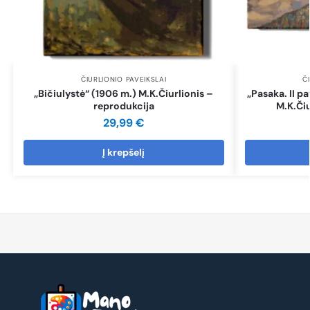
ČIURLIONIO PAVEIKSLAI
Č
„Bičiulystė“ (1906 m.) M.K.Čiurlionis –
„Pasaka. II pa
reprodukcija
M.K.Čiu
29,99
€
Į krepšelį