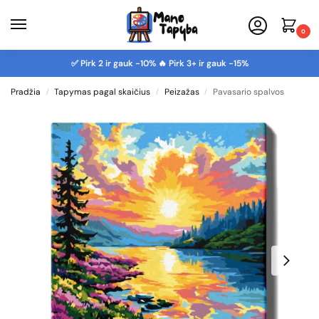
0
✅ Pirk 2 ir gauk -10% 🔥 Pirk 3+ ir gauk -15%
Pradžia
Tapymas pagal skaičius
Peizažas
Pavasario spalvos
/
/
/