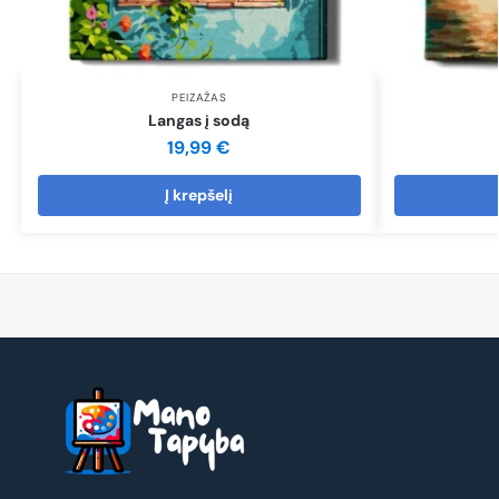
PEIZAŽAS
Langas į sodą
19,99
€
Į krepšelį