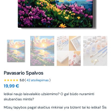
Pavasario Spalvos
★★★★★
5.0
(
42 atsiliepimas
)
19,99
€
leškai naujo laisvalaikio užsiėmimo? O gal būdo nuraminti
skubančias mintis?
Mūsų tapybos pagal skaičius rinkiniai yra būtent tai ko ieškai! Šis