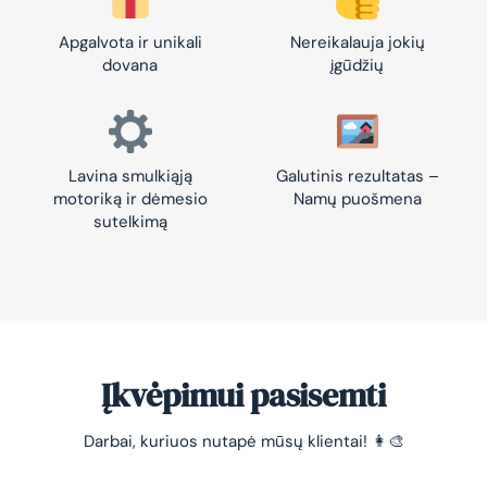
Apgalvota ir unikali
Nereikalauja jokių
dovana
įgūdžių
Lavina smulkiąją
Galutinis rezultatas –
motoriką ir dėmesio
Namų puošmena
sutelkimą
Įkvėpimui pasisemti
Darbai, kuriuos nutapė mūsų klientai! 👩‍🎨