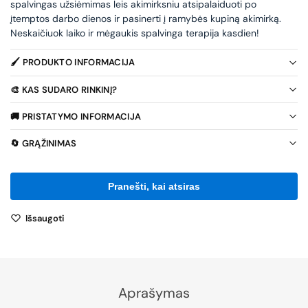
spalvingas užsiėmimas leis akimirksniu atsipalaiduoti po
įtemptos darbo dienos ir pasinerti į ramybės kupiną akimirką.
Neskaičiuok laiko ir mėgaukis spalvinga terapija kasdien!
🖌️ PRODUKTO INFORMACIJA
🎨 KAS SUDARO RINKINĮ?
🚚 PRISTATYMO INFORMACIJA
🔄 GRĄŽINIMAS
Išsaugoti
Aprašymas