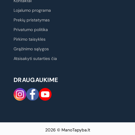
Kontaktai
Lojalumo programa
Prekių pristatymas
Privatumo politika
Pirkimo taisyklės
Grąžinimo sąlygos
Atsisakyti sutarties čia
DRAUGAUKIME
2026 © ManoTapyba.lt