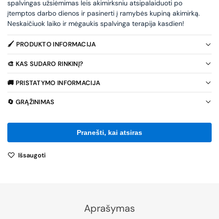
spalvingas užsiėmimas leis akimirksniu atsipalaiduoti po
įtemptos darbo dienos ir pasinerti į ramybės kupiną akimirką.
Neskaičiuok laiko ir mėgaukis spalvinga terapija kasdien!
🖌️ PRODUKTO INFORMACIJA
🎨 KAS SUDARO RINKINĮ?
🚚 PRISTATYMO INFORMACIJA
🔄 GRĄŽINIMAS
Išsaugoti
Aprašymas