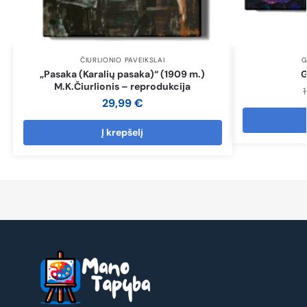
ČIURLIONIO PAVEIKSLAI
G
„Pasaka (Karalių pasaka)“ (1909 m.)
G
M.K.Čiurlionis – reprodukcija
29,99
€
Į krepšelį