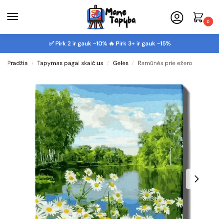
0
✅ Pirk 2 ir gauk -10% 🔥 Pirk 3+ ir gauk -15%
Pradžia
Tapymas pagal skaičius
Gėlės
Ramūnės prie ežero
/
/
/