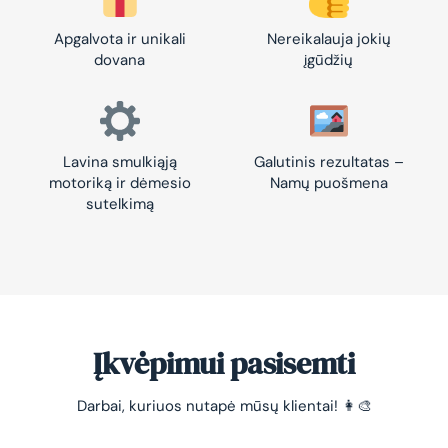
Apgalvota ir unikali
Nereikalauja jokių
dovana
įgūdžių
Lavina smulkiąją
Galutinis rezultatas –
motoriką ir dėmesio
Namų puošmena
sutelkimą
Įkvėpimui pasisemti
Darbai, kuriuos nutapė mūsų klientai! 👩‍🎨