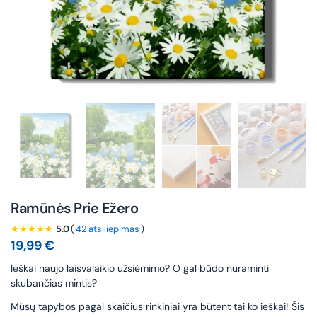
Ramūnės Prie Ežero
★★★★★
5.0
(
42 atsiliepimas
)
19,99
€
leškai naujo laisvalaikio užsiėmimo? O gal būdo nuraminti
skubančias mintis?
Mūsų tapybos pagal skaičius rinkiniai yra būtent tai ko ieškai! Šis