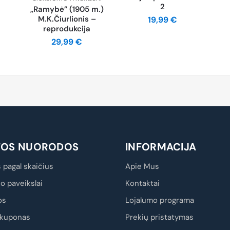
2
„Ramybė” (1905 m.)
M.K.Čiurlionis –
19,99
€
reprodukcija
29,99
€
TOS NUORODOS
INFORMACIJA
 pagal skaičius
Apie Mus
io paveikslai
Kontaktai
os
Lojalumo programa
kuponas
Prekių pristatymas