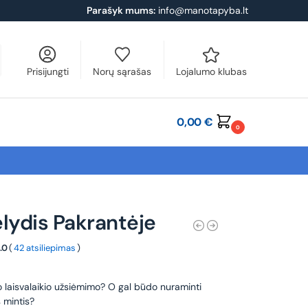
Parašyk mums:
info@manotapyba.lt
Prisijungti
Norų sąrašas
Lojalumo klubas
0,00
€
0
lydis Pakrantėje
.0
(
42 atsiliepimas
)
o laisvalaikio užsiėmimo? O gal būdo nuraminti
 mintis?