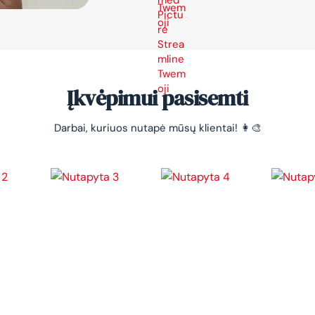
Įkvėpimui pasisemti
Darbai, kuriuos nutapė mūsų klientai! 👩‍🎨