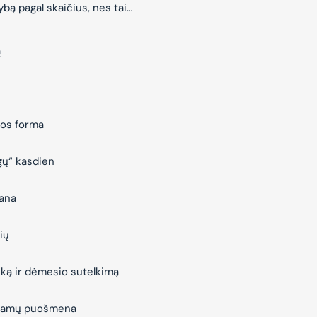
bą pagal skaičius, nes tai…
ą
jos forma
gų“ kasdien
vana
ių
iką ir dėmesio sutelkimą
– Namų puošmena