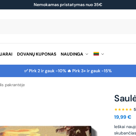
Nemokamas pristatymas nuo 35€
Ieškoti
UARAI
DOVANŲ KUPONAS
NAUDINGA
✅ Pirk 2 ir gauk -10% 🔥 Pirk 3+ ir gauk -15%
dis pakrantėje
Saulė
★★★★★
5
19,99
€
leškai nauj
skubančias