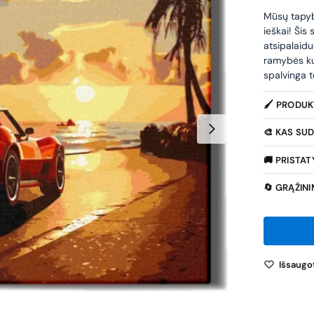
Mūsų tapybo
ieškai! Šis
atsipalaidu
ramybės ku
spalvinga t
🖌️ PRODU
🎨 KAS SUD
🚚 PRISTA
🔄 GRĄŽIN
Išsaugot