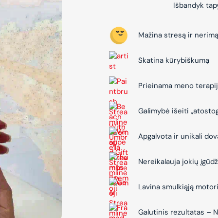
Išbandyk tapy
Mažina stresą ir nerim
Skatina kūrybiškumą
Prieinama meno terapi
Galimybė išeiti „atosto
Apgalvota ir unikali do
Nereikalauja jokių įgūdž
Lavina smulkiąją motor
Galutinis rezultatas 