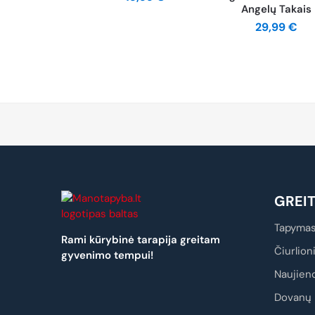
Angelų Takais
29,99
€
GREI
Tapymas
Rami kūrybinė tarapija greitam
Čiurlion
gyvenimo tempui!
Naujien
Dovanų 