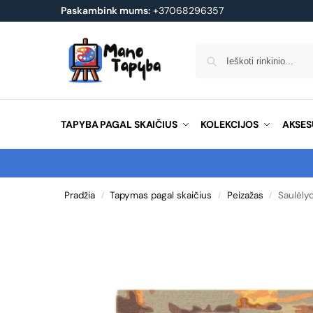
Paskambink mums:
+37068296357
TAPYBA PAGAL SKAIČIUS
KOLEKCIJOS
AKSES
Pradžia
Tapymas pagal skaičius
Peizažas
Saulėly
/
/
/