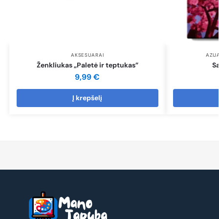
AKSESUARAI
AZIJ
Ženkliukas „Paletė ir teptukas”
S
9,99
€
Į krepšelį