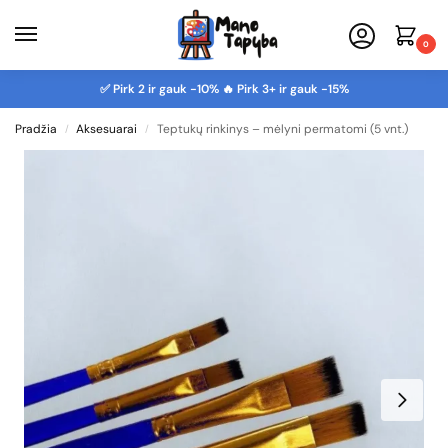
0
✅ Pirk 2 ir gauk -10% 🔥 Pirk 3+ ir gauk -15%
Pradžia
Aksesuarai
Teptukų rinkinys – mėlyni permatomi (5 vnt.)
/
/