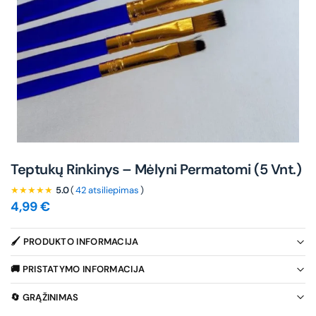
Teptukų Rinkinys – Mėlyni Permatomi (5 Vnt.)
★★★★★
5.0
(
42 atsiliepimas
)
4,99
€
🖌️ PRODUKTO INFORMACIJA
🚚 PRISTATYMO INFORMACIJA
🔄 GRĄŽINIMAS