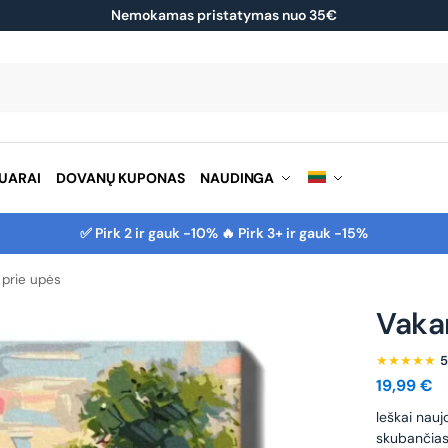
Nemokamas pristatymas nuo 35€
Ieškoti
UARAI
DOVANŲ KUPONAS
NAUDINGA
✅ Pirk 2 ir gauk -10% 🔥 Pirk 3+ ir gauk -15%
 prie upės
Vaka
★★★★★
5
19,99
€
leškai nauj
skubančias