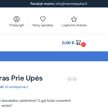
Parašyk mums:
info@manotapyba.lt
Prisijungti
Norų sąrašas
Lojalumo klubas
0,00
€
0
ras Prie Upės
.0
(
42 atsiliepimas
)
o laisvalaikio užsiėmimo? O gal būdo nuraminti
 mintis?