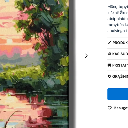
Mūsų tapybo
ieškai! Šis
atsipalaidu
ramybės ku
spalvinga t
🖌️ PRODU
🎨 KAS SUD
🚚 PRISTA
🔄 GRĄŽIN
Išsaugot