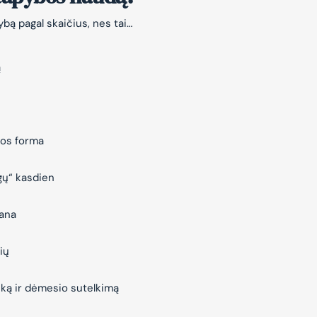
bą pagal skaičius, nes tai…
ą
jos forma
gų“ kasdien
vana
ių
iką ir dėmesio sutelkimą