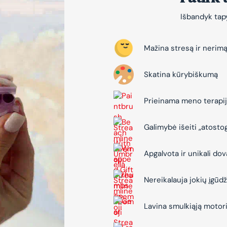
Išbandyk tapy
Mažina stresą ir nerim
Skatina kūrybiškumą
Prieinama meno terapi
Galimybė išeiti „atosto
Apgalvota ir unikali do
Nereikalauja jokių įgūdž
Lavina smulkiąją motor