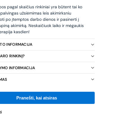
s pagal skaičius rinkiniai yra būtent tai ko
 spalvingas užsiėmimas leis akimirksniu
oti po įtemptos darbo dienos ir pasinerti į
piną akimirką. Neskaičiuok laiko ir mėgaukis
erapija kasdien!
KTO INFORMACIJA
ARO RINKINĮ?
TYMO INFORMACIJA
IMAS
i