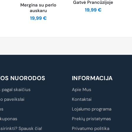
Gatvė Prancūzijoje
Mergina su perlo
19,99
€
auskaru
19,99
€
TOS NUORODOS
INFORMACIJA
 pagal skaičius
Apie Mus
io paveikslai
Kontaktai
os
Lojalumo programa
kuponas
Prekių pristatymas
sirinkti? Spausk čia!
Privatumo politika