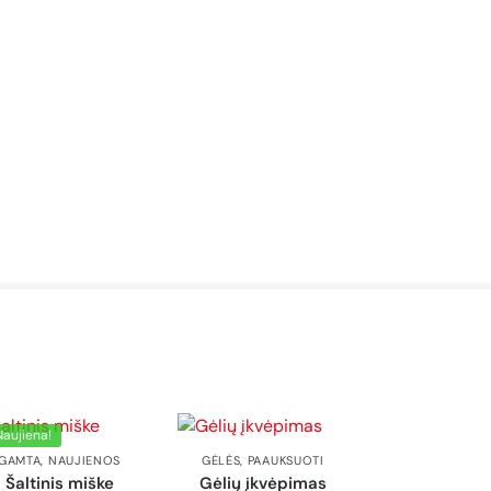
Naujiena!
GAMTA
,
NAUJIENOS
GĖLĖS
,
PAAUKSUOTI
Šaltinis miške
Gėlių įkvėpimas