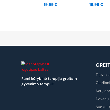
19,99
€
19,99
€
GREI
Tapymas
Rami kūrybinė tarapija greitam
Čiurlion
gyvenimo tempui!
Naujien
Dovanų 
Sunku iš