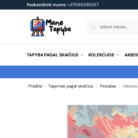
Paskambink mums:
+37068296357
TAPYBA PAGAL SKAIČIUS
KOLEKCIJOS
AKSES
Pradžia
Tapymas pagal skaičius
Peizažas
Vakaras
/
/
/