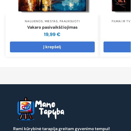
NAUJIENOS
,
MIESTAS
,
PAAUKSUOTI
FILMAI IR TV
Vakaro pasivaikščiojimas
19,99
€
Į krepšelį
Rami kūrybinė tarapija greitam gyvenimo tempui!