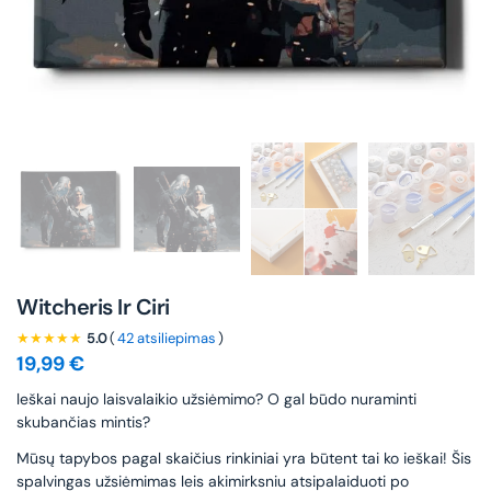
Witcheris Ir Ciri
★★★★★
5.0
(
42 atsiliepimas
)
19,99
€
leškai naujo laisvalaikio užsiėmimo? O gal būdo nuraminti
skubančias mintis?
Mūsų tapybos pagal skaičius rinkiniai yra būtent tai ko ieškai! Šis
spalvingas užsiėmimas leis akimirksniu atsipalaiduoti po