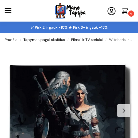
0
✅ Pirk 2 ir gauk -10% 🔥 Pirk 3+ ir gauk -15%
Pradžia
Tapymas pagal skaičius
Filmai ir TV serialai
Witcheris ir Ciri
/
/
/