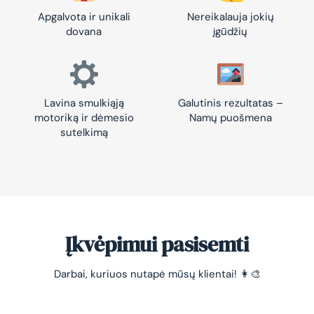
Apgalvota ir unikali
Nereikalauja jokių
dovana
įgūdžių
Lavina smulkiąją
Galutinis rezultatas –
motoriką ir dėmesio
Namų puošmena
sutelkimą
Įkvėpimui pasisemti
Darbai, kuriuos nutapė mūsų klientai! 👩‍🎨