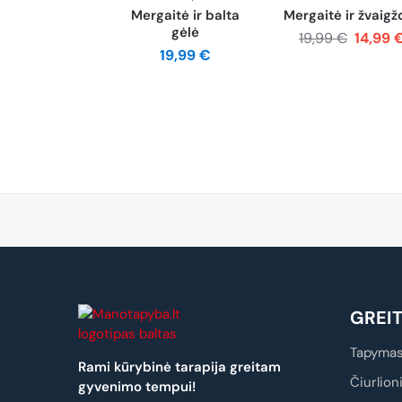
Mergaitė ir balta
Mergaitė ir žvaigž
gėlė
19,99
€
14,99
19,99
€
GREI
Tapymas
Rami kūrybinė tarapija greitam
Čiurlion
gyvenimo tempui!