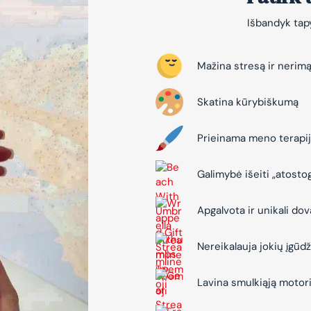
Išbandyk tapy
Mažina stresą ir nerim
Skatina kūrybiškumą
Prieinama meno terapi
Galimybė išeiti „atosto
Apgalvota ir unikali do
Nereikalauja jokių įgūdž
Lavina smulkiąją motor