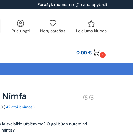
Parašyk mums:
info@manotapyba.lt
Prisijungti
Norų sąrašas
Lojalumo klubas
0,00
€
0
ų Nimfa
.0
(
42 atsiliepimas
)
o laisvalaikio užsiėmimo? O gal būdo nuraminti
 mintis?