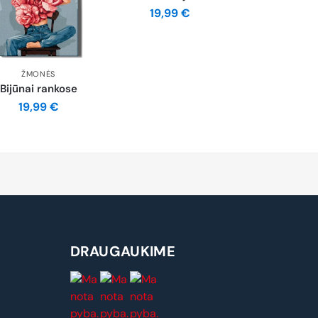
19,99
€
ŽMONĖS
Bijūnai rankose
19,99
€
DRAUGAUKIME