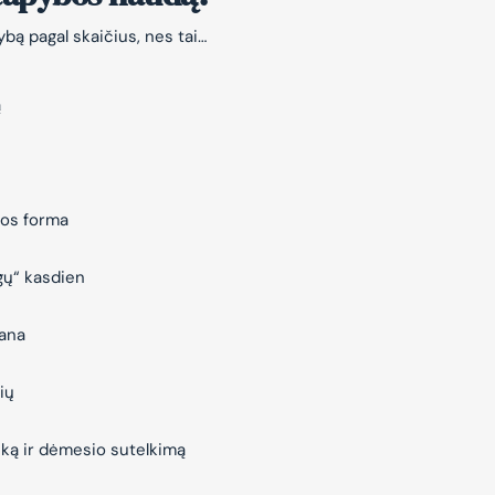
bą pagal skaičius, nes tai…
ą
jos forma
gų“ kasdien
vana
ių
iką ir dėmesio sutelkimą