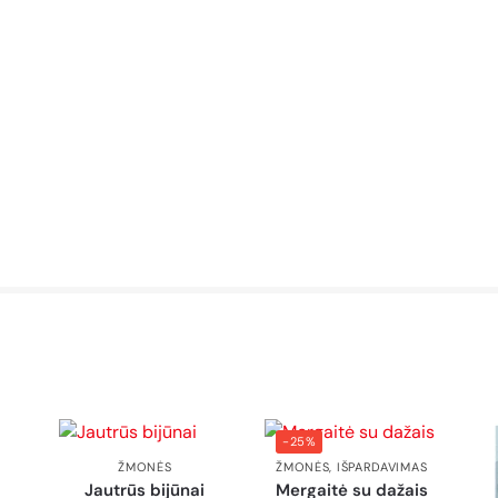
-25%
ŽMONĖS
ŽMONĖS
,
IŠPARDAVIMAS
Jautrūs bijūnai
Mergaitė su dažais