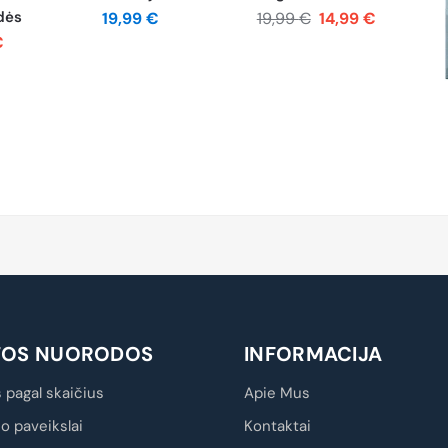
dės
19,99
€
19,99
€
14,99
€
€
TOS NUORODOS
INFORMACIJA
 pagal skaičius
Apie Mus
io paveikslai
Kontaktai