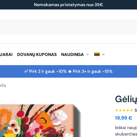
Nemokamas pristatymas nuo 35€
Ieškoti
UARAI
DOVANŲ KUPONAS
NAUDINGA
✅ Pirk 2 ir gauk -10% 🔥 Pirk 3+ ir gauk -15%
mfa
Gėli
★★★★★
5
19,99
€
leškai nauj
skubančias