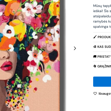
Mūsų tapybo
ieškai! Šis
atsipalaidu
ramybės ku
spalvinga t
🖌️ PRODU
🎨 KAS SUD
🚚 PRISTA
🔄 GRĄŽIN
Išsaugot