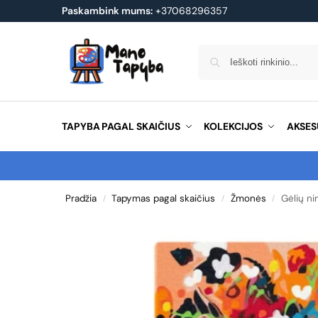
Paskambink mums:
+37068296357
TAPYBA PAGAL SKAIČIUS
KOLEKCIJOS
AKSES
Pradžia
Tapymas pagal skaičius
Žmonės
Gėlių ni
/
/
/