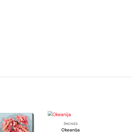
ŽMONĖS
Okeanija