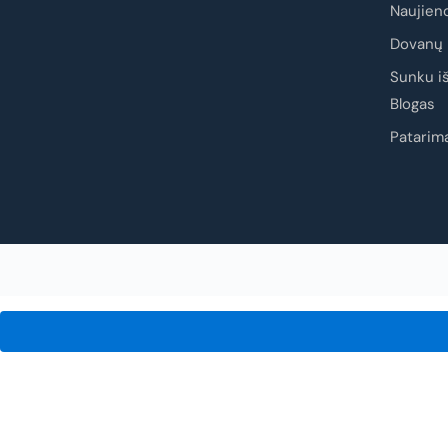
Naujien
Dovanų 
Sunku iš
Blogas
Patarima