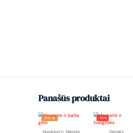
Panašūs produktai
TOP 🔥
-25%
PAAUKSUOTI
,
ŽMONĖS
ŽMONĖS