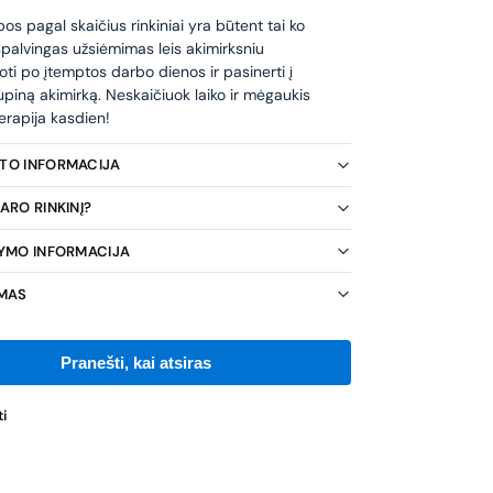
s pagal skaičius rinkiniai yra būtent tai ko
 spalvingas užsiėmimas leis akimirksniu
oti po įtemptos darbo dienos ir pasinerti į
piną akimirką. Neskaičiuok laiko ir mėgaukis
erapija kasdien!
KTO INFORMACIJA
ARO RINKINĮ?
TYMO INFORMACIJA
IMAS
i