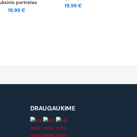
uksinis portretas
19,99
€
19,99
€
DRAUGAUKIME