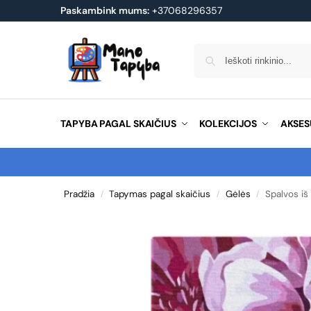
Paskambink mums:
+37068296357
TAPYBA PAGAL SKAIČIUS
KOLEKCIJOS
AKSES
Pradžia
Tapymas pagal skaičius
Gėlės
Spalvos iš 
/
/
/