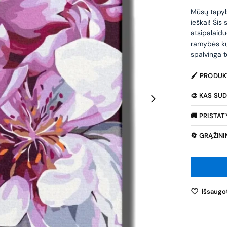
Mūsų tapybo
ieškai! Šis
atsipalaidu
ramybės ku
spalvinga t
🖌️ PRODU
🎨 KAS SUD
🚚 PRISTA
🔄 GRĄŽIN
Išsaugot