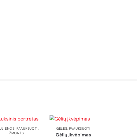
UJIENOS
,
PAAUKSUOTI
,
GĖLĖS
,
PAAUKSUOTI
ŽMONĖS
Gėlių įkvėpimas