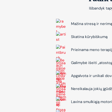
Išbandyk tapy
Mažina stresą ir nerim
Skatina kūrybiškumą
Prieinama meno terapi
Galimybė išeiti „atosto
Apgalvota ir unikali do
Nereikalauja jokių įgūdž
Lavina smulkiąją motor