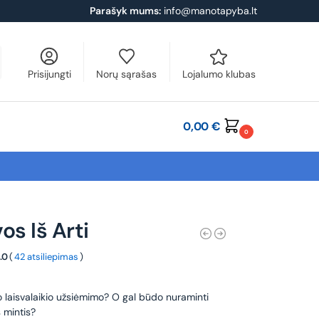
Parašyk mums:
info@manotapyba.lt
Prisijungti
Norų sąrašas
Lojalumo klubas
0,00
€
0
os Iš Arti
.0
(
42 atsiliepimas
)
o laisvalaikio užsiėmimo? O gal būdo nuraminti
 mintis?