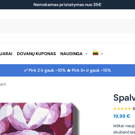
Nemokamas pristatymas nuo 35€
Ieškoti
UARAI
DOVANŲ KUPONAS
NAUDINGA
✅ Pirk 2 ir gauk -10% 🔥 Pirk 3+ ir gauk -15%
arti
Spalv
★★★★★
5
19,99
€
leškai nauj
skubančias