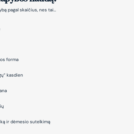
bą pagal skaičius, nes tai…
ą
jos forma
gų“ kasdien
vana
ių
iką ir dėmesio sutelkimą