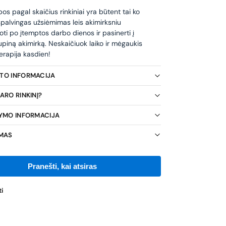
s pagal skaičius rinkiniai yra būtent tai ko
 spalvingas užsiėmimas leis akimirksniu
oti po įtemptos darbo dienos ir pasinerti į
piną akimirką. Neskaičiuok laiko ir mėgaukis
erapija kasdien!
KTO INFORMACIJA
ARO RINKINĮ?
TYMO INFORMACIJA
IMAS
i