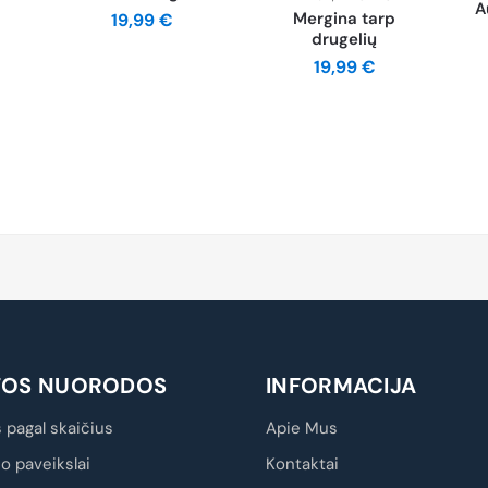
A
Mergina tarp
19,99
€
drugelių
19,99
€
TOS NUORODOS
INFORMACIJA
 pagal skaičius
Apie Mus
io paveikslai
Kontaktai