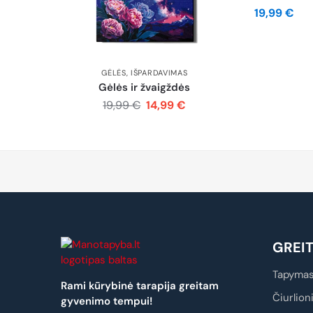
19,99
€
GĖLĖS
,
IŠPARDAVIMAS
Gėlės ir žvaigždės
19,99
€
14,99
€
GREI
Tapymas
Rami kūrybinė tarapija greitam
Čiurlion
gyvenimo tempui!