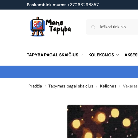
Paskambink mums:
+37068296357
TAPYBA PAGAL SKAIČIUS
KOLEKCIJOS
AKSES
Pradžia
Tapymas pagal skaičius
Kelionės
Vakaras
/
/
/