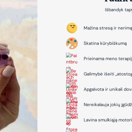
Išbandyk tapy
Mažina stresą ir nerim
Skatina kūrybiškumą
Prieinama meno terapi
Galimybė išeiti „atosto
Apgalvota ir unikali do
Nereikalauja jokių įgūdž
Lavina smulkiąją motor