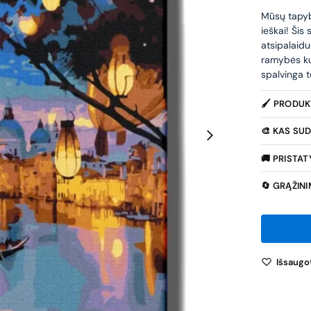
Mūsų tapybo
ieškai! Šis
atsipalaidu
ramybės ku
spalvinga t
🖌️ PRODU
🎨 KAS SUD
🚚 PRISTA
🔄 GRĄŽIN
Išsaugot