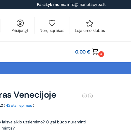
Parašyk mums:
info@manotapyba.lt
Prisijungti
Norų sąrašas
Lojalumo klubas
0,00
€
0
ras Venecijoje
.0
(
42 atsiliepimas
)
o laisvalaikio užsiėmimo? O gal būdo nuraminti
 mintis?