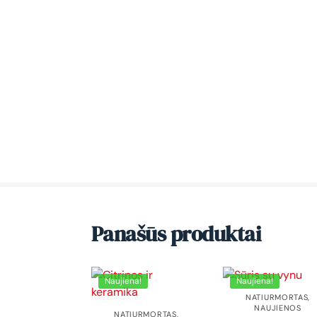
Panašūs produktai
Naujiena!
Naujiena!
NATIURMORTAS
,
NAUJIENOS
NATIURMORTAS
,