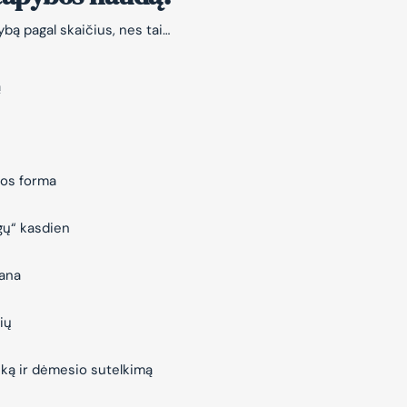
bą pagal skaičius, nes tai…
ą
jos forma
gų“ kasdien
vana
ių
iką ir dėmesio sutelkimą