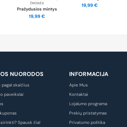
ŽMONĖS
19,99
€
Pražydusios mintys
19,99
€
TOS NUORODOS
INFORMACIJA
 pagal skaičius
Apie Mus
io paveikslai
Kontaktai
os
Lojalumo programa
kuponas
Prekių pristatymas
sirinkti? Spausk čia!
Privatumo politika