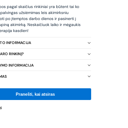
s pagal skaičius rinkiniai yra būtent tai ko
 spalvingas užsiėmimas leis akimirksniu
oti po įtemptos darbo dienos ir pasinerti į
piną akimirką. Neskaičiuok laiko ir mėgaukis
erapija kasdien!
KTO INFORMACIJA
ARO RINKINĮ?
TYMO INFORMACIJA
IMAS
i