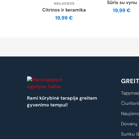
Sūris su vynu
NAUJIENOS
Citrinos ir keramika
19,99
€
19,99
€
GREI
Tapymas
Rami kūrybinė tarapija greitam
Čiurlion
gyvenimo tempui!
Naujien
Dovanų 
Sunku iš